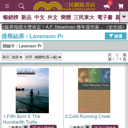
5
暢銷榜
新品
中文
外文
簡體
三民東大
電子書
親子
GO
出版界指標大獎肯定！A.F. Steadman 獲年度作家，《史坎
搜尋結果
/
Lavenson Pr
、
熱搜：
東野圭吾
高希均教授回憶錄
篩選
、
、
、
The Odyssey
父親節
如果歷
關鍵字：Lavenson Pr
、
、
史是一群喵
暑期推薦
國際布克
、
、
獎 臺灣漫遊錄
方念華
台灣的李
共
2
筆
顯示
排序
、
、
登輝時代
數學女孩：黎曼猜想
第
1
/ 1
頁
偉大的迷走神經
1.
Fifth Born II: The
2.
Cold Running Creek
Hundredth Turtle
無庫存
無庫存