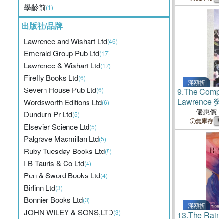
學齡前
(1)
出版社/品牌
Lawrence and Wishart Ltd
(46)
Emerald Group Pub Ltd
(17)
Lawrence & Wishart Ltd
(17)
Firefly Books Ltd
(6)
滿額折
Severn House Pub Ltd
(6)
9.
The Compl
Lawrenc
Wordsworth Editions Ltd
(6)
優惠價
Dundurn Pr Ltd
(5)
無庫存
Elsevier Science Ltd
(5)
Palgrave Macmillan Ltd
(5)
Ruby Tuesday Books Ltd
(5)
I B Tauris & Co Ltd
(4)
Pen & Sword Books Ltd
(4)
Birlinn Ltd
(3)
Bonnier Books Ltd
(3)
滿額折
JOHN WILEY & SONS,LTD
(3)
13.
The Ra