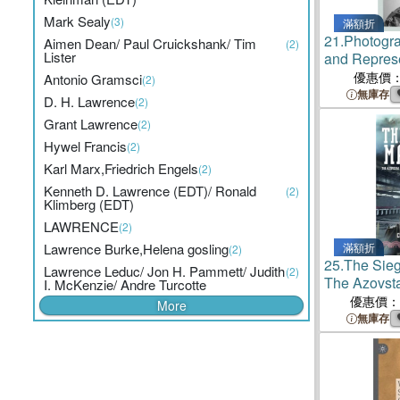
Mark Sealy
(3)
滿額折
21.
Photogr
Aimen Dean/ Paul Cruickshank/ Tim
(2)
Lister
and Repres
優惠價
Antonio Gramsci
(2)
無庫存
D. H. Lawrence
(2)
Grant Lawrence
(2)
Hywel Francis
(2)
Karl Marx,Friedrich Engels
(2)
Kenneth D. Lawrence (EDT)/ Ronald
(2)
Klimberg (EDT)
LAWRENCE
(2)
Lawrence Burke,Helena gosling
滿額折
(2)
25.
The Sieg
Lawrence Leduc/ Jon H. Pammett/ Judith
(2)
The Azovsta
I. McKenzie/ Andre Turcotte
Ukraine's Ba
優惠價：
More
無庫存