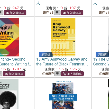
人
人
9
247
9
197
：
優惠價：
優
庫存：6
庫存：1
滿額折
滿額折
Writing– Second
18.
Amy Ashwood Garvey and
19.
The C
uide to Writing for
the Future of Black Feminist
Second 
ia and the Web
95
1707
Archives
95
926
優惠價：
優惠
無庫存
無庫