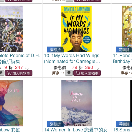
滿額折
滿額折
ete Poems of D.H.
10.
If My Words Had Wings
11.
Penel
e 勞倫斯詩集
(Nominated for Carnegie
Birthday
9
247
Medals 2025)
79
390
本)
：
優惠價：
優惠
庫存：1
庫存：
滿額折
滿額折
inbow 彩虹
14.
Women in Love 戀愛中的女
15.
Sons