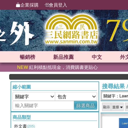
企業採購
會員登入
暢銷榜
新品
推薦
中文
外
NEW
紅利積點抵現金，消費購書更貼心
搜尋結果
縮小範圍
關鍵字：Lawren
篩選商品
顯示
商品類型
外文書
(205)