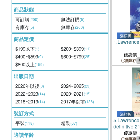
商品狀態
可訂購
無法訂購
(200)
(5)
有庫存
無庫存
(5)
(200)
滿額折
商品定價
1.
Lawrence
$199以下
$200~$399
(1)
(11)
優惠價
$400~$599
$600~$799
(9)
(25)
無庫存
$800以上
(159)
出版日期
2026年以後
2024~2025
(3)
(23)
2022~2023
2020~2021
(14)
(15)
2018~2019
2017年以前
(14)
(136)
裝訂方式
滿額折
5.
Lawrence
平裝
精裝
(118)
(67)
definitive 2
biography o
優惠價
適讀年齡
soldier, adv
無庫存