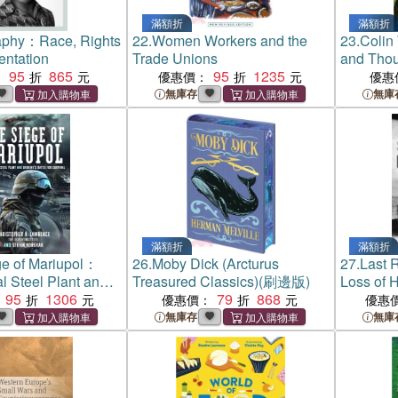
滿額折
滿額折
aphy：Race, Rights
22.
Women Workers and the
23.
Colin
entation
Trade Unions
and Thou
95
865
95
1235
：
優惠價：
優惠
無庫存
無庫
滿額折
滿額折
e of Mariupol：
26.
Moby Dick (Arcturus
27.
Last 
l Steel Plant and
Treasured Classics)(刷邊版)
Loss of 
ttle for Survival
95
1306
79
868
British 
優惠價：
優惠
無庫存
無庫