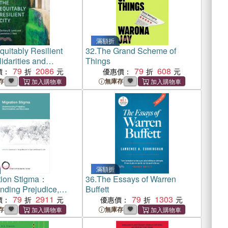
滿額折
uitably Resilient
32.
The Grand Scheme of
idarities and
Things
 in the Face of
79
2086
79
608
價：
優惠價：
risis
存
無庫存
滿額折
tion Stigma：
36.
The Essays of Warren
nding Prejudice,
Buffett
ation, and Exclusion
79
2911
79
1303
價：
優惠價：
存
無庫存