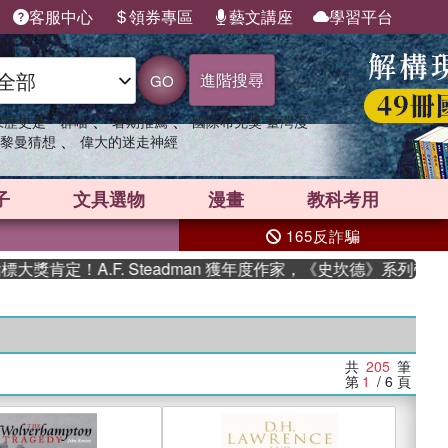
客服中心
領券專區
藝文講座
學習平台
進階搜尋
GO
、
、
果歷史是一群喵
暑期推薦
國際布克獎 臺灣漫
、
黎曼猜想
偉大的迷走神經
子
文具選物
漫畫
教科考用
165反詐騙
A.F. Steadman 獲年度作家，《史坎德》系列帶你踏上熱血
共
205
筆
第
1
/ 6
頁