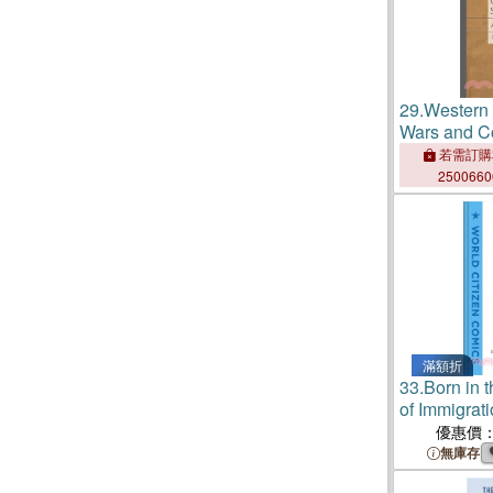
29.
Western 
Wars and C
Since Napol
若需訂購
Great Wars
250066
滿額折
33.
Born in 
of Immigrat
優惠價
無庫存