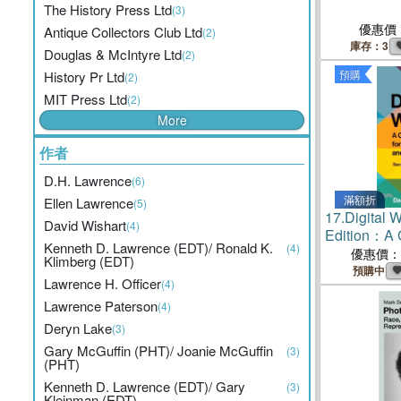
The History Press Ltd
(3)
優惠價
Antique Collectors Club Ltd
(2)
庫存：3
Douglas & McIntyre Ltd
(2)
預購
History Pr Ltd
(2)
MIT Press Ltd
(2)
More
作者
D.H. Lawrence
(6)
滿額折
Ellen Lawrence
(5)
17.
Digital 
David Wishart
(4)
Edition：A G
Kenneth D. Lawrence (EDT)/ Ronald K.
(4)
Social Med
優惠價：
Klimberg (EDT)
預購中
Lawrence H. Officer
(4)
Lawrence Paterson
(4)
Deryn Lake
(3)
Gary McGuffin (PHT)/ Joanie McGuffin
(3)
(PHT)
Kenneth D. Lawrence (EDT)/ Gary
(3)
Kleinman (EDT)