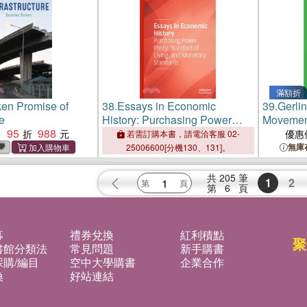
滿額折
en Promise of
38.
Essays in Economic
39.
Gerli
re
History: Purchasing Power
Movemen
95
988
Parity, Standard of Living, and
：
優惠
若需訂購本書，請電洽客服 02-
Monetary Standards
無庫
25006600[分機130、131]。
共
205
筆
1
2
第
6
頁
募
禮券兌換
紅利積點
聚
書館分類法
常見問題
新手購書
購/編目
空中大學購書
企業合作
換
好站連結