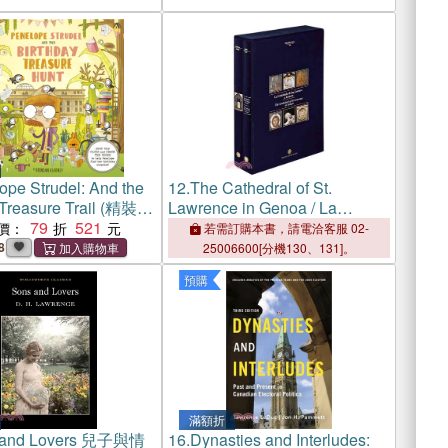
ope Strudel: And the
12.
The Cathedral of St.
 Treasure Trail (精裝
Lawrence in Genoa / La
79
521
Cattedrale di San Lorenzo a
價：
若需訂購本書，請電洽客服 02-
Genova
8
25006600[分機130、131]。
預購
滿額折
 and Lovers 兒子與情
16.
Dynasties and Interludes: