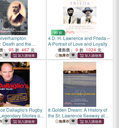
90 折
lverhampton
4.
D. H. Lawrence and Frieda ─
：Death and the
A Portrait of Love and Loyalty
ble Mr Lawrence
95
467
9
1024
價：
優惠價：
存
無庫存
ce Dallaglio's Rugby
8.
Golden Dream: A History of
Legendary Stories of
the St. Lawrence Seaway at
weat and Beers
Fifty
存
無庫存