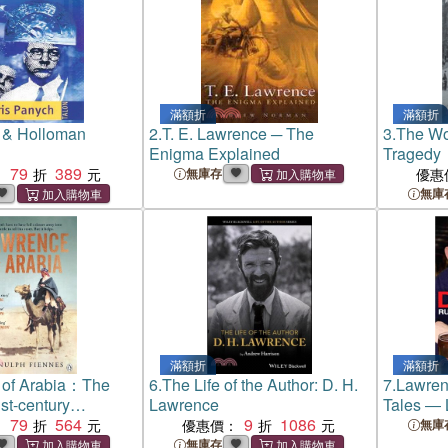
滿額折
滿額折
 & Holloman
2.
T. E. Lawrence ─ The
3.
The Wo
Enigma Explained
Tragedy
79
389
Respecta
：
無庫存
優惠
無庫
滿額折
滿額折
 of Arabia：The
6.
The Life of the Author: D. H.
7.
Lawren
1st-century
Lawrence
Tales ― 
f a 20th-century
79
564
9
1086
Blood, S
：
優惠價：
無庫
enturer and leader
無庫存