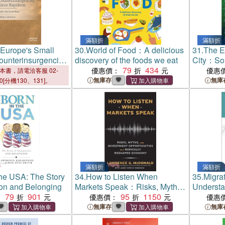
滿額折
滿額折
Europe's Small
30.
World of Food：A delicious
31.
The Eq
ounterinsurgencies
discovery of the foods we eat
City：Sol
eon: After the
79
434
Struggles
優惠價：
優惠
本書，請電洽客服 02-
Climate C
無庫存
無庫
00[分機130、131]。
滿額折
滿額折
the USA: The Story
34.
How to Listen When
35.
Migra
ion and Belonging
Markets Speak：Risks, Myths
Understa
79
901
and Investment Opportunities
95
1150
Discrimin
：
優惠價：
優惠
in a Radically Reshaped
無庫存
無庫
Economy