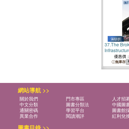
滿額折
37.
The Brok
Infrastructu
優惠價
無庫存
網站導航 >>
關於我們
門市專區
人才招
中文分類
圖書分類法
中國圖
通關密碼
學習平台
圖書館採
異業合作
閱讀潮評
紅利兌
圖書目錄 >>