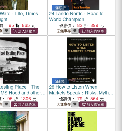
滿額折
 Ward：Life, Times
24.
Lando Norris：Road to
ght
World Champion
95
865
82
899
價：
優惠價：
存
無庫存
滿額折
Resting Place：The
28.
How to Listen When
HMS Hood and other
Markets Speak：Risks, Myths
Capital Ships 1939–45
95
1306
and Investment Opportunities
79
564
價：
優惠價：
in a Radically Reshaped
存
無庫存
Economy