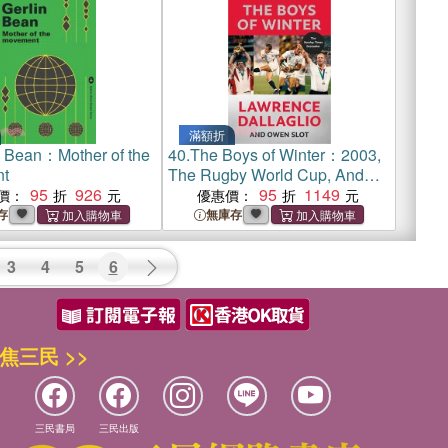
滿額折
n Bean：Mother of the
40.
The Boys of Winter：2003,
t
The Rugby World Cup, And
95
926
Everything After
95
1149
價：
優惠價：
存
無庫存
3
4
5
6
焦三民 >>
三民書局
三民出版