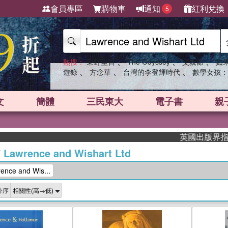
會員專區
購物車
通知
紅利兌換
5
、
、
、
熱搜：
東野圭吾
The Odyssey
父親節
如
、
、
、
遊錄
方念華
台灣的李登輝時代
數學女孩：
文
簡體
三民東大
電子書
親
英國出版界指標大獎肯定！
/
Lawrence and Wishart Ltd
ce and Wis...
排序