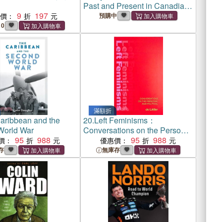
Past and Present in Canadian
9
197
Electoral Politics
惠價：
預購中
0
滿額折
aribbean and the
20.
Left Feminisms：
World War
Conversations on the Personal
95
988
and Political
95
988
價：
優惠價：
存
無庫存