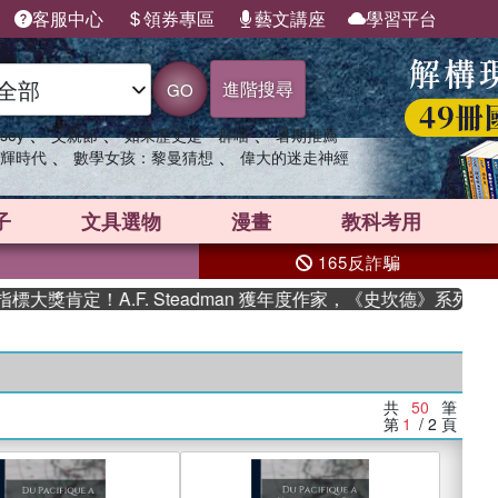
客服中心
領券專區
藝文講座
學習平台
進階搜尋
GO
、
、
、
sey
父親節
如果歷史是一群喵
暑期推薦
、
、
輝時代
數學女孩：黎曼猜想
偉大的迷走神經
子
文具選物
漫畫
教科考用
165反詐騙
A.F. Steadman 獲年度作家，《史坎德》系列帶你踏上熱血
共
50
筆
第
1
/ 2
頁