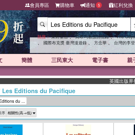
會員專區
購物車
通知
紅利兌換
5
、
、
熱搜：
東野圭吾
高希均教授回憶錄
The Odys
、
、
、
國際布克獎 臺灣漫遊錄
方念華
台灣的李登
文
簡體
三民東大
電子書
親
英國出版界指標大獎肯定！
/
Les Editions du Pacifique
tions du ...
排序