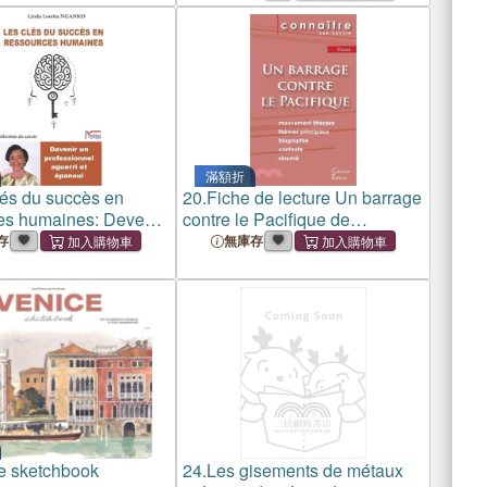
滿額折
lés du succès en
20.
Fiche de lecture Un barrage
es humaines: Devenir
contre le Pacifique de
sionnel aguerri et
Marguerite Duras (Analyse
存
無庫存
littéraire de référence et
résumé complet)
e sketchbook
24.
Les gisements de métaux