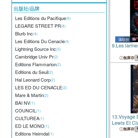
Pacifique, 
出版社/品牌
Les Editions du Pacifique
(9)
LEGARE STREET PR
(8)
Blurb Inc
(4)
滿額折
Les Editions Du Cenacle
(4)
9.
Les larme
Lightning Source Inc
(3)
Cambridge Univ Pr
(2)
無庫存
Editions Flammarion
(2)
Editions du Seuil
(2)
Hal Leonard Corp
(2)
LES ED DU CENACLE
(2)
Mare & Martin
(2)
BAI NV
(1)
COUNCIL
(1)
13.
Voyage 
CULTUREA
(1)
Lewis Et Cl
ED LE MONO
(1)
L'embouchu
無庫存
Editions Heimdal
(1)
Jusqu'à L'e