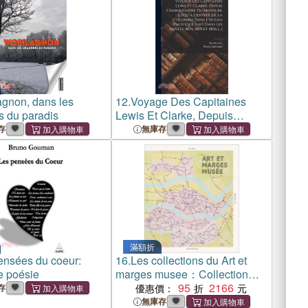
agnon, dans les
12.
Voyage Des Capitaines
s du paradis
Lewis Et Clarke, Depuis
L'embouchure Du Missouri,
存
無庫存
Jusqu'à L'entrée De La
Colombia Dans L'océan
Pacifique, Fait Dans Les
Années 1
滿額折
ensées du coeur:
16.
Les collections du Art et
e poésie
marges musee：Collection
Strates
95
2166
存
優惠價：
無庫存