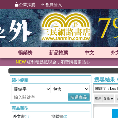
企業採購
會員登入
暢銷榜
新品
推薦
中文
外
NEW
紅利積點抵現金，消費購書更貼心
搜尋結果
縮小範圍
關鍵字：Les Edi
篩選商品
顯示
商品類型
外文書
簡體書
(48)
(2)