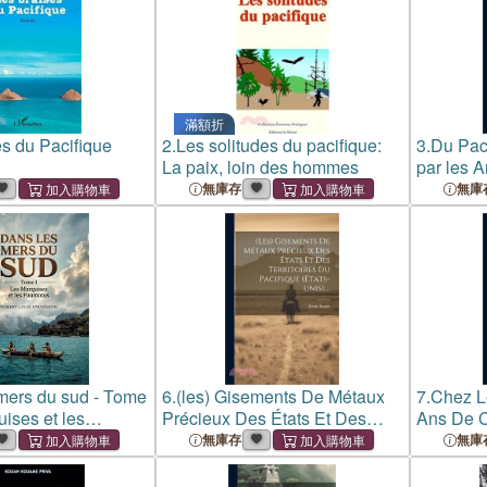
滿額折
es du Pacifique
2.
Les solitudes du pacifique:
3.
Du Paci
La paix, loin des hommes
par les 
l'Amazo
無庫存
無庫
mers du sud - Tome
6.
(les) Gisements De Métaux
7.
Chez L
uises et les
Précieux Des États Et Des
Ans De C
es récits de
Territoires Du Pacifique (états-
L'océan 
無庫存
無庫
obert Louis
unis)....
Yacht Le
ans les îles du