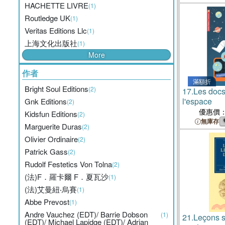
Colombia D
HACHETTE LIVRE
(1)
Pacifique, 
Routledge UK
(1)
Années 1
Veritas Editions Llc
(1)
上海文化出版社
(1)
More
作者
滿額折
Bright Soul Editions
(2)
17.
Les docs
l'espace
Gnk Editions
(2)
優惠價
Kidsfun Editions
(2)
無庫存
Marguerite Duras
(2)
Olivier Ordinaire
(2)
Patrick Gass
(2)
Rudolf Festetics Von Tolna
(2)
(法)F．羅卡爾 F．夏瓦沙
(1)
(法)艾曼紐‧烏賽
(1)
Abbe Prevost
(1)
Andre Vauchez (EDT)/ Barrie Dobson
(1)
21.
Leçons s
(EDT)/ Michael Lapidge (EDT)/ Adrian