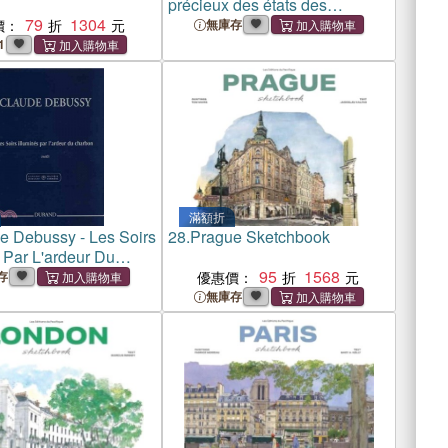
précieux des états des
79
1304
territoires du Pacifique, États-
價：
無庫存
Unis
1
滿額折
e Debussy - Les Soirs
28.
Prague Sketchbook
 Par L'ardeur Du
─ Evenings Lit by the
95
1568
存
優惠價：
Coals for Piano
無庫存