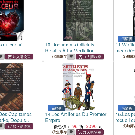
une explorat
滿額折
s du coeur
10.
Documents Officiels
11.
Woril
Relatifs À La Médiation
méandre
Pacifique De La République
無庫存
無庫
Du Paraguay Dans Le
Différend Existant Entre Les
Gouvernements De La
Confédérat
滿額折
滿額折
Des Capitaines
14.
Les Artilleries Du Premier
15.
Les p
arke, Depuis
Empire
recueil d
re Du Missouri,
95
2090
優惠價：
無庫
ntrée De La
無庫存