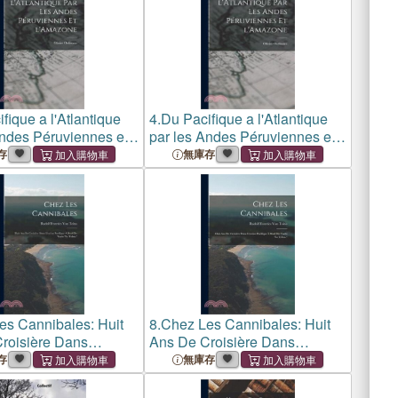
fique a l'Atlantique
4.
Du Pacifique a l'Atlantique
Andes Péruviennes et
par les Andes Péruviennes et
ne
l'Amazone
存
無庫存
es Cannibales: Huit
8.
Chez Les Cannibales: Huit
roisière Dans
Ans De Croisière Dans
Pacifique À Bord Du
L'océan Pacifique À Bord Du
存
無庫存
 Tolna.
Yacht Le Tolna.