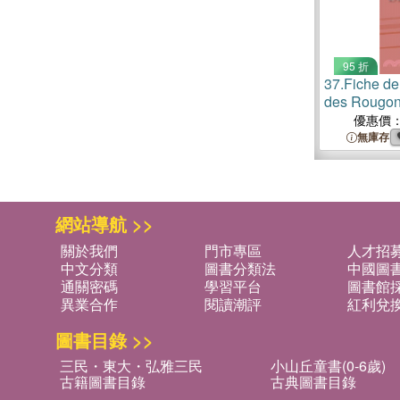
95 折
37.
Fiche de
des Rougon
(Analyse lit
優惠價
et resume c
無庫存
網站導航 >>
關於我們
門市專區
人才招
中文分類
圖書分類法
中國圖
通關密碼
學習平台
圖書館採
異業合作
閱讀潮評
紅利兌
圖書目錄 >>
三民・東大・弘雅三民
小山丘童書(0-6歲)
古籍圖書目錄
古典圖書目錄