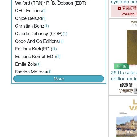
système ne
Walford (TRN)/ R. B. Dobson (EDT)
Set：Faites 
若需訂購
CFC-Editions
(1)
250066
Chloé Delsad
(1)
Christian Benz
(1)
Claude Debussy (COP)
(1)
Coco And Co Editions
(1)
Editions Kark(EDI)
(1)
Editions Kemet(EDI)
(1)
Emile Zola
(1)
95 折
Fabrice Moireau
(1)
25.
Du cote
edition enri
More
優惠價：
無庫存