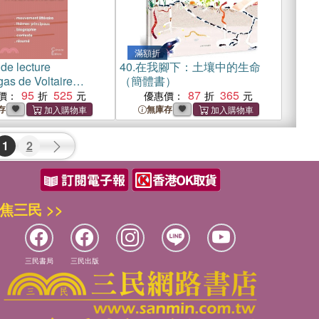
滿額折
de lecture
40.
在我腳下：土壤中的生命
as de Voltaire
（簡體書）
litteraire de reference
95
525
87
365
價：
優惠價：
e complet)
存
無庫存
1
2
焦三民 >>
三民書局
三民出版