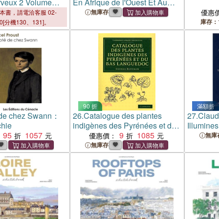
rveux 2 Volume
En Afrique de l'Ouest Et Au
a la Salpêtrière
Sahel: Mise en lumière des
無庫存
優惠
本書，請電洽客服 02-
acteurs de la filière lait
庫存：
00[分機130、131]。
90 折
滿額折
 de chez Swann：
26.
Catalogue des plantes
27.
Claud
chie
indigènes des Pyrénées et du
Illumines
95
1057
Bas Languedoc：Avec des
9
1085
Charbon 
優惠價：
無庫
notes et observations sur les
Burning 
無庫存
espèces nouvelles ou peu
connues