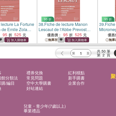
95 折
95 折
 lecture La Fortune
38.
Fiche de lecture Manon
39.
Fiche 
 de Emile Zola
Lescaut de l'Abbe Prevost
Micromeg
teraire de reference
95
525
(Analyse litteraire de reference
95
525
(Analyse 
：
優惠價：
優惠
omplet)
et resume complet)
et resum
無庫存
無庫
共
50
筆
第
2
頁
募
禮券兌換
紅利積點
聚
書館分類法
常見問題
新手購書
購/編目
空中大學購書
企業合作
換
好站連結
兒童・青少年(7歲以上)
畢業禮品