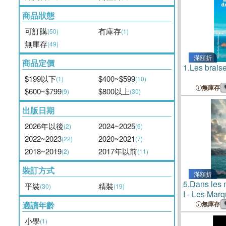
商品狀態
可訂購
有庫存
(50)
(1)
無庫存
(49)
滿額折
商品定價
1.
Les brais
$199以下
$400~$599
(1)
(10)
無庫存
$600~$799
$800以上
(9)
(30)
出版日期
2026年以後
2024~2025
(2)
(6)
2022~2023
2020~2021
(22)
(7)
2018~2019
2017年以前
(2)
(11)
裝訂方式
滿額折
5.
Dans les 
平裝
精裝
(30)
(19)
I - Les Marq
Paumotus: L
適讀年齡
無庫存
voyage de R
小學
(1)
Stevenson d