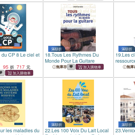
ans L'océan
Fait Dans Les
滿額折
滿額折
 du CP 8 Le ciel et
18.
Tous Les Rythmes Du
19.
Les c
Monde Pour La Guitare
ressourc
95
717
un profes
：
無庫存
無庫
épanoui
滿額折
滿額折
ur les maladies du
22.
Les 100 Voix Du Lait Local
23.
Venic