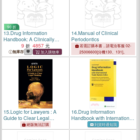
90 折
13.
Drug Information
14.
Manual of Clinical
Handbook: A Clinically
Periodontics
Relevant Resource for All
9
4857
若需訂購本書，請電洽客服 02-
Healthcare Professionals
無庫存
25006600[分機130、131]。
27th Edition
15.
Logic for Lawyers : A
16.
Drug Information
Guide to Clear Legal
Handbook with International
Thinking
Trade Names Index (27th
絕版無法訂購
到貨時通知我
Edition)