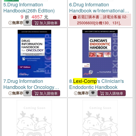
5.
Drug Information
6.
Drug Information
Handbook(26th Edition)
Handbook w/lnternational
9
4857
Trade Names Index
若需訂購本書，請電洽客服 02-
無庫存
25006600[分機130、131]。
7.
Drug Information
8.
Lexi-Comp
's Clinician's
Handbook for Oncology
Endodontic Handbook
2016
無庫存
無庫存