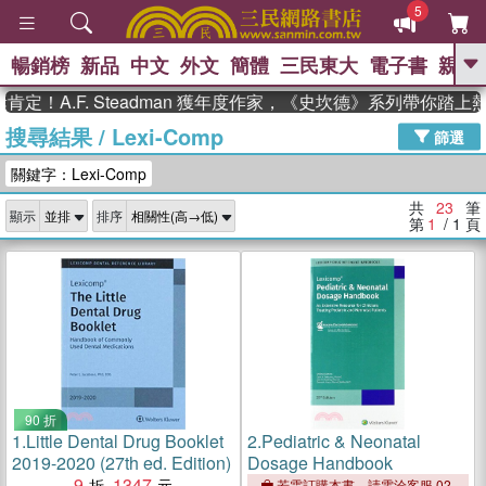
5
暢銷榜
新品
中文
外文
簡體
三民東大
電子書
親子
GO
！A.F. Steadman 獲年度作家，《史坎德》系列帶你踏上熱
搜尋結果
/
Lexi-Comp
、
熱搜：
東野圭吾
高希均教授回憶錄
篩選
、
、
、
The Odyssey
父親節
如果歷
關鍵字：Lexi-Comp
、
、
史是一群喵
暑期推薦
國際布克
、
、
獎 臺灣漫遊錄
方念華
台灣的李
共
23
筆
顯示
排序
、
、
登輝時代
數學女孩：黎曼猜想
第
1
/ 1
頁
偉大的迷走神經
90 折
1.
Little Dental Drug Booklet
2.
Pediatric & Neonatal
2019-2020 (27th ed. Edition)
Dosage Handbook
9
1347
若需訂購本書，請電洽客服 02-