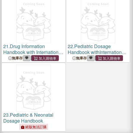
21.
Drug Information
22.
Pediatric Dosage
Handbook with International
Handbook withInternational
Trade Names Index 2010-
Trade Names
無庫存
無庫存
2011
Index:Including Neonatal
Dosing, Drug Admi
23.
Pediatric & Neonatal
Dosage Handbook
絕版無法訂購