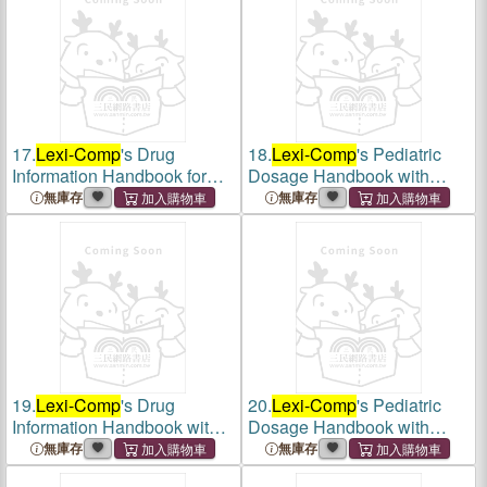
17.
Lexi-Comp
's Drug
18.
Lexi-Comp
's Pediatric
Information Handbook for
Dosage Handbook with
Oncology
International Trade Names
無庫存
無庫存
Index (2008-2009)
19.
Lexi-Comp
's Drug
20.
Lexi-Comp
's Pediatric
Information Handbook with
Dosage Handbook with
International Trade Names
International Trade Names
無庫存
無庫存
Index(2009-2010)
Index (2009-2010)