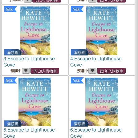
children's picture books
預購
預購
滿額折
滿額折
3.
Escape to Lighthouse
4.
Escape to Lighthouse
Cove
Cove
預購中
預購中
預購
預購
滿額折
滿額折
5.
Escape to Lighthouse
6.
Escape to Lighthouse
Cove
Cove