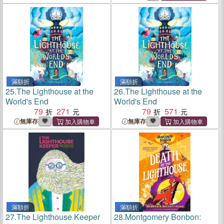
滿額折
滿額折
25.
The Lighthouse at the
26.
The Lighthouse at the
World's End
World's End
79
271
79
571
無庫存
無庫存
滿額折
滿額折
27.
The Lighthouse Keeper
28.
Montgomery Bonbon: