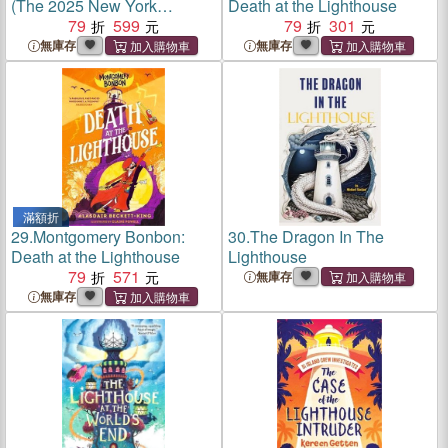
(The 2025 New York
Death at the Lighthouse
Times/New York Public
79
599
79
301
Library Best Illustrated
無庫存
無庫存
Children's Books)
滿額折
29.
Montgomery Bonbon:
30.
The Dragon In The
Death at the Lighthouse
Lighthouse
79
571
無庫存
無庫存