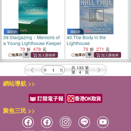
滿額折
滿額折
39.
Stargazing：Memoirs of
40.
The Body in the
a Young Lighthouse Keeper
Lighthouse
79
478
79
271
無庫存
無庫存
共
133
筆
第
4
頁
網站導航 >>
聚焦三民 >>