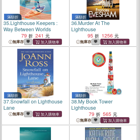
滿額折
滿額折
35.
Lighthouse Keepers :
36.
Murder At The
Way Between Worlds
Lighthouse
79
241
95
1256
無庫存
無庫存
滿額折
滿額折
37.
Snowfall on Lighthouse
38.
My Book Tower
Lane
Lighthouse
79
565
無庫存
無庫存