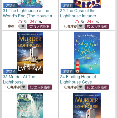
滿額折
滿額折
31.
The Lighthouse at the
32.
The Case of the
World's End (The House at
Lighthouse Intruder
the Edge of Magic #4)
79
347
79
347
庫存：5
無庫存
滿額折
滿額折
33.
Murder At The
34.
Finding Hope at
Lighthouse
Lighthouse Cove
無庫存
無庫存