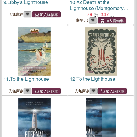
9.
Libby's Lighthouse
10.
#2 Death at the
Lighthouse (Montgomery
Bonbon)
79
347
無庫存
庫存：3
11.
To the Lighthouse
12.
To the Lighthouse
無庫存
無庫存