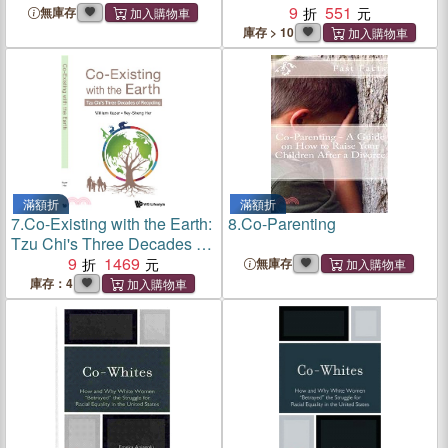
Recycling
9
551
無庫存
庫存 > 10
滿額折
滿額折
7.
Co-Existing with the Earth:
8.
Co-Parenting
Tzu Chi's Three Decades of
Recycling
9
1469
無庫存
庫存：4