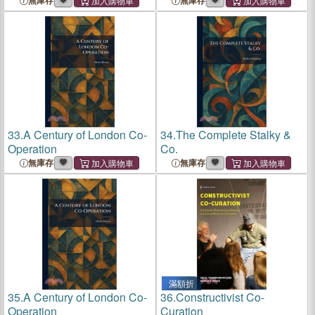
無庫存
無庫存
33.
A Century of London Co-
34.
The Complete Stalky &
Operation
Co.
無庫存
無庫存
滿額折
35.
A Century of London Co-
36.
Constructivist Co-
Operation
Curation