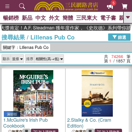
5
暢銷榜
新品
中文
外文
簡體
三民東大
電子書
親子
GO
！A.F. Steadman 獲年度作家，《史坎德》系列帶你踏上熱
搜尋結果
/
Lillenas Pub Co
、
熱搜：
東野圭吾
高希均教授回憶錄
篩選
、
、
、
The Odyssey
父親節
如果歷
關鍵字：Lillenas Pub Co
、
、
史是一群喵
暑期推薦
國際布克
、
、
獎 臺灣漫遊錄
方念華
台灣的李
共
74266
筆
顯示
排序
、
、
登輝時代
數學女孩：黎曼猜想
第
1
/ 1857
頁
偉大的迷走神經
滿額折
1.
McGuire's Irish Pub
2.
Stalky & Co. (Cram
Cookbook
Edition)
無庫存
無庫存