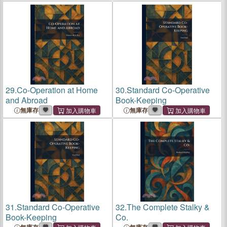
29.
Co-Operation at Home
30.
Standard Co-Operative
and Abroad
Book-Keeping
無庫存
無庫存
31.
Standard Co-Operative
32.
The Complete Stalky &
Book-Keeping
Co.