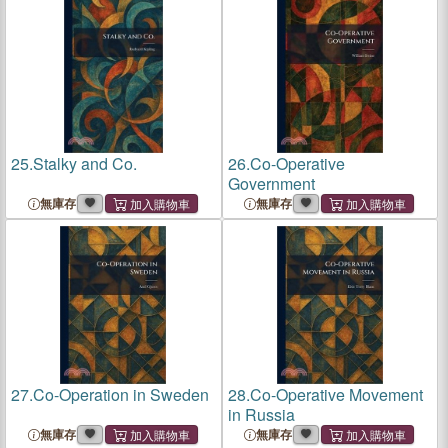
25.
Stalky and Co.
26.
Co-Operative
Government
無庫存
無庫存
27.
Co-Operation in Sweden
28.
Co-Operative Movement
in Russia
無庫存
無庫存