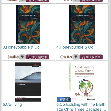
3.
Honeybubble & Co.
4.
Honeybubble & Co.
無庫存
無庫存
滿額折
5.
Co-living
6.
Co-Existing with the Earth:
Tzu Chi's Three Decades of