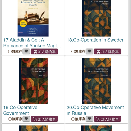
17.
Aladdin & Co.: A
18.
Co-Operation in Sweden
Romance of Yankee Magic
(Cram Edition)
無庫存
無庫存
19.
Co-Operative
20.
Co-Operative Movement
Government
in Russia
無庫存
無庫存