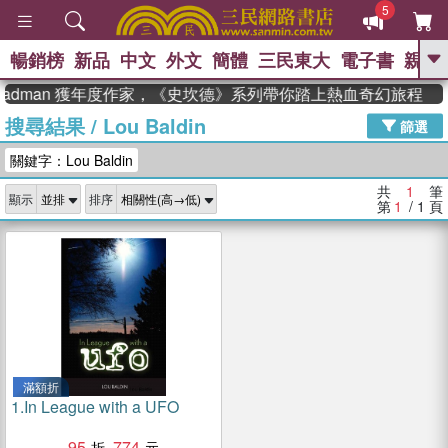
5
暢銷榜
新品
中文
外文
簡體
三民東大
電子書
親子
GO
teadman 獲年度作家，《史坎德》系列帶你踏上熱血奇幻旅程
搜尋結果
/
Lou Baldin
、
熱搜：
東野圭吾
高希均教授回憶錄
篩選
、
、
、
The Odyssey
父親節
如果歷
關鍵字：Lou Baldin
、
、
史是一群喵
暑期推薦
國際布克
、
、
獎 臺灣漫遊錄
方念華
台灣的李
共
1
筆
顯示
排序
、
、
登輝時代
數學女孩：黎曼猜想
第
1
/ 1
頁
偉大的迷走神經
滿額折
1.
In League with a UFO
95
774