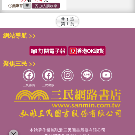
無庫存
共
1
筆
第
1
頁
網站導航 >>
聚焦三民 >>
三民書局
三民出版
本站著作權屬弘雅三民圖書股份有限公司