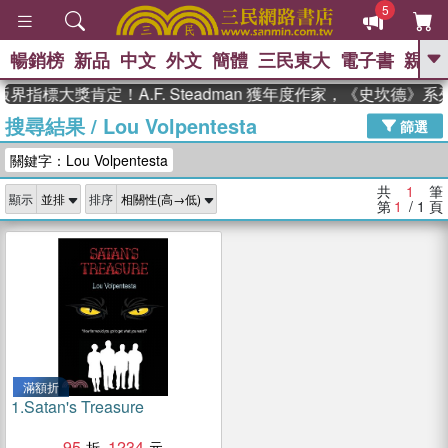
5
暢銷榜
新品
中文
外文
簡體
三民東大
電子書
親子
GO
界指標大獎肯定！A.F. Steadman 獲年度作家，《史坎德》
搜尋結果
/
Lou Volpentesta
、
熱搜：
東野圭吾
高希均教授回憶錄
篩選
、
、
、
The Odyssey
父親節
如果歷
關鍵字：Lou Volpentesta
、
、
史是一群喵
暑期推薦
國際布克
、
、
獎 臺灣漫遊錄
方念華
台灣的李
共
1
筆
顯示
排序
、
、
登輝時代
數學女孩：黎曼猜想
第
1
/ 1
頁
偉大的迷走神經
滿額折
1.
Satan's Treasure
95
1234