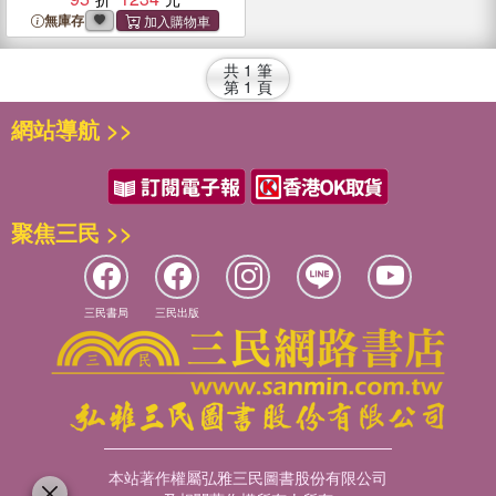
無庫存
共
1
筆
第
1
頁
網站導航 >>
聚焦三民 >>
三民書局
三民出版
本站著作權屬弘雅三民圖書股份有限公司