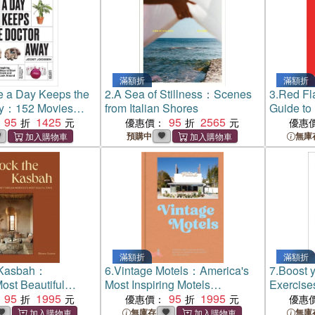
滿額折
滿額折
 a Day Keeps the
2.
A Sea of Stillness：Scenes
3.
Red Fl
ay：152 Movies
from Italian Shores
Guide to
 How To Live Life
95
1425
95
2565
Question
優惠價：
優惠
預購中
無庫
滿額折
滿額折
 Kasbah：
6.
Vintage Motels：America's
7.
Boost 
ost Beautiful
Most Inspiring Motels
Exercise
tay
95
1995
Beautifully Restored With
95
1995
優惠價：
優惠
Respect For History
無庫存
無庫