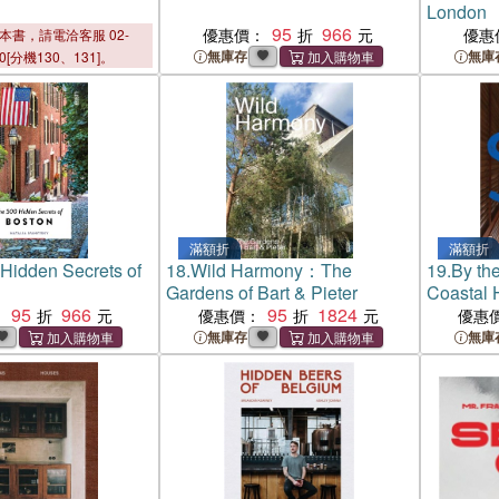
London
95
966
優惠價：
優惠
本書，請電洽客服 02-
無庫存
無庫
00[分機130、131]。
滿額折
滿額折
Hidden Secrets of
18.
Wild Harmony：The
19.
By th
Gardens of Bart & Pieter
Coastal 
95
966
95
1824
：
優惠價：
優惠
無庫存
無庫