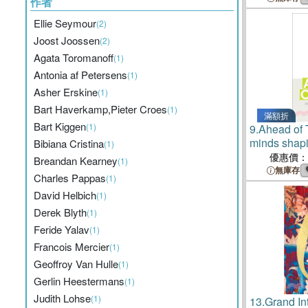
作者
Ellie Seymour
(2)
Joost Joossen
(2)
Agata Toromanoff
(1)
Antonia af Petersens
(1)
Asher Erskine
(1)
Bart Haverkamp,Pieter Croes
(1)
滿額折
Bart Kiggen
(1)
9.
Ahead of
minds shapi
Bibiana Cristina
(1)
優惠價：
Breandan Kearney
(1)
無庫存
Charles Pappas
(1)
David Helbich
(1)
Derek Blyth
(1)
Feride Yalav
(1)
Francois Mercier
(1)
Geoffroy Van Hulle
(1)
Gerlin Heestermans
(1)
Judith Lohse
(1)
13.
Grand Int