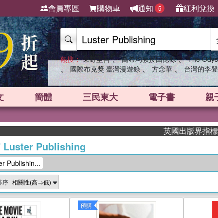
會員專區
購物車
通知
紅利兌換
5
、
、
熱搜：
東野圭吾
高希均教授回憶錄
The Odys
、
、
、
國際布克獎 臺灣漫遊錄
方念華
台灣的李登
文
簡體
三民東大
電子書
親
英國出版界指標大獎肯定！A
/
Luster Publishing
Publishin...
排序
預購