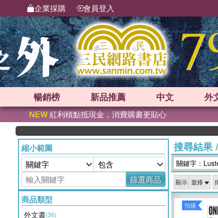
企業採購
會員登入
暢銷榜
新品
推薦
中文
外
NEW
紅利積點抵現金，消費購書更貼心
搜尋結果
縮小範圍
關鍵字：Luster 
篩選商品
顯示
商品類型
預購
外文書
(36)