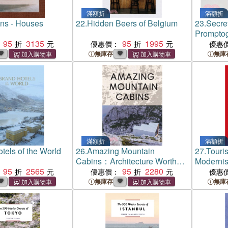
滿額折
滿額折
ens - Houses
22.
Hidden Beers of Belgium
23.
Secre
Prompto
95
3135
95
1995
優惠價：
優惠
無庫存
無庫
滿額折
滿額折
tels of the World
26.
Amazing Mountain
27.
Touris
Cabins：Architecture Worth
Moderni
95
2565
the Hike
95
2280
Modernist
優惠價：
優惠
Belgium
無庫存
無庫