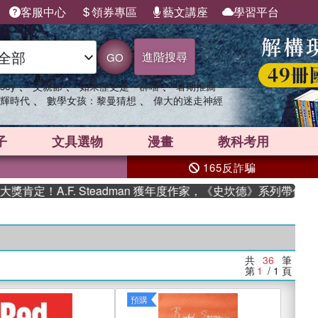
客服中心
領券專區
藝文講座
學習平台
進階搜尋
GO
、
、
、
sey
父親節
如果歷史是一群喵
暑期推薦
、
、
輝時代
數學女孩：黎曼猜想
偉大的迷走神經
子
文具選物
漫畫
教科考用
165反詐騙
.F. Steadman 獲年度作家，《史坎德》系列帶你踏上熱血奇
共
36
筆
第
1
/ 1
頁
預購