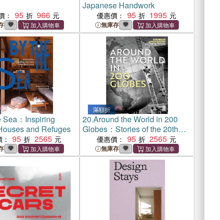
Japanese Handwork
95
966
95
1995
價：
優惠價：
存
無庫存
滿額折
e Sea：Inspiring
20.
Around the World in 200
Houses and Refuges
Globes：Stories of the 20th
95
2565
Century
95
2565
價：
優惠價：
存
無庫存