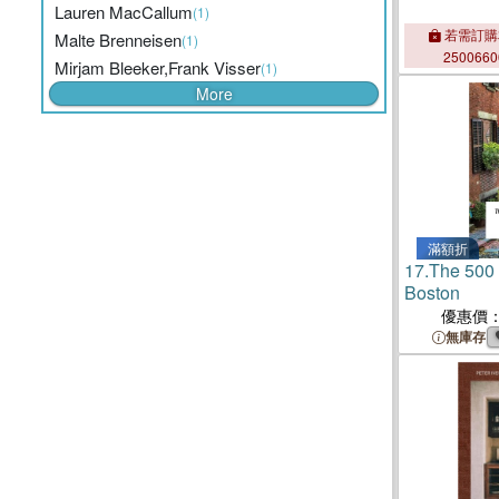
Lauren MacCallum
(1)
若需訂購
Malte Brenneisen
(1)
250066
Mirjam Bleeker,Frank Visser
(1)
More
滿額折
17.
The 500 
Boston
優惠價
無庫存