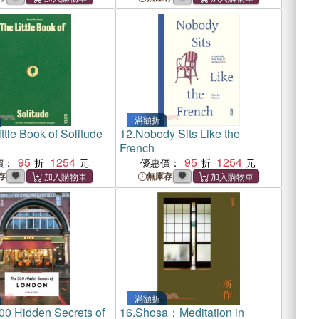
滿額折
ttle Book of Solitude
12.
Nobody Sits Like the
French
95
1254
95
1254
價：
優惠價：
存
無庫存
滿額折
00 Hidden Secrets of
16.
Shosa：Meditation in