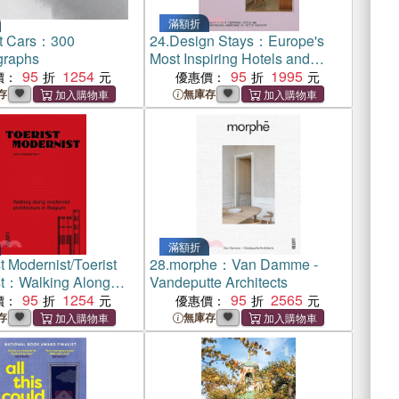
滿額折
t Cars：300
24.
Design Stays：Europe's
graphs
Most Inspiring Hotels and
95
1254
Guesthouses, Handpicked by
95
1995
價：
優惠價：
Petite Passport
存
無庫存
滿額折
t Modernist/Toerist
28.
morphe：Van Damme -
st：Walking Along
Vandeputte Architects
 Architecture in
95
1254
95
2565
價：
優惠價：
存
無庫存