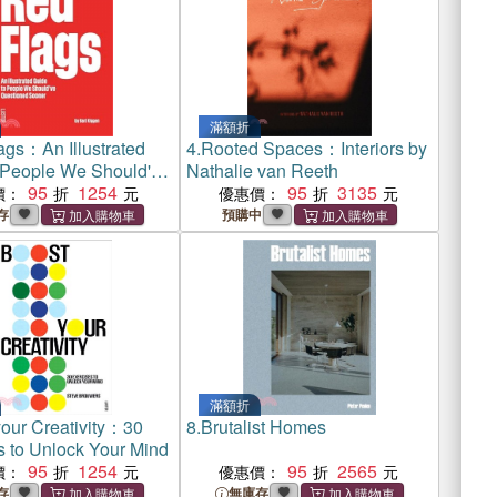
滿額折
ags：An Illustrated
4.
Rooted Spaces：Interiors by
 People We Should've
Nathalie van Reeth
ed Sooner
95
1254
95
3135
價：
優惠價：
存
預購中
滿額折
your Creativity：30
8.
Brutalist Homes
s to Unlock Your Mind
95
1254
95
2565
價：
優惠價：
存
無庫存