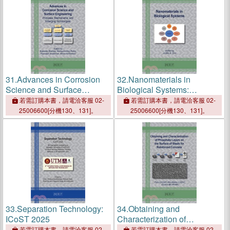
31.
Advances in Corrosion
32.
Nanomaterials in
Science and Surface
Biological Systems:
Engineering: Principles,
Interactions Between
若需訂購本書，請電洽客服 02-
若需訂購本書，請電洽客服 02-
Mechanisms, and Emerging
Nanoparticles and
25006600[分機130、131]。
25006600[分機130、131]。
Technologies
Macromolecules
33.
Separation Technology:
34.
Obtaining and
ICoST 2025
Characterization of
Phosphate Layers on the
若需訂購本書，請電洽客服 02-
若需訂購本書，請電洽客服 02-