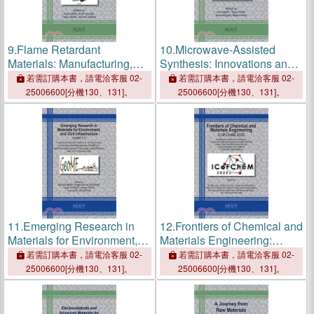
9.
Flame Retardant
10.
Microwave-Assisted
Materials: Manufacturing,
Synthesis: Innovations and
Applications, and
Applications in Materials
若需訂購本書，請電洽客服 02-
若需訂購本書，請電洽客服 02-
Environmental Perspectives
and Chemistry
25006600[分機130、131]。
25006600[分機130、131]。
11.
Emerging Research in
12.
Frontiers of Chemical and
Materials for Environment,
Materials Engineering:
and Civil Infrastructure:
ICoFCheM 2025
若需訂購本書，請電洽客服 02-
若需訂購本書，請電洽客服 02-
GeoME 5.5
25006600[分機130、131]。
25006600[分機130、131]。