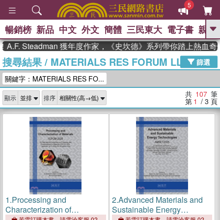
5
暢銷榜
新品
中文
外文
簡體
三民東大
電子書
親子
GO
 Steadman 獲年度作家，《史坎德》系列帶你踏上熱血奇幻旅程
搜尋結果
/
MATERIALS RES FORUM LLC
、
熱搜：
東野圭吾
高希均教授回憶錄
篩選
、
、
、
The Odyssey
父親節
如果歷
關鍵字：MATERIALS RES FO...
、
、
史是一群喵
暑期推薦
國際布克
、
、
獎 臺灣漫遊錄
方念華
台灣的李
共
107
筆
顯示
排序
、
、
登輝時代
數學女孩：黎曼猜想
第
1
/ 3
頁
偉大的迷走神經
1.
Processing and
2.
Advanced Materials and
Characterization of
Sustainable Energy
Materials: Icpcm 2025
Technologies: Amset2025
若需訂購本書，請電洽客服 02-
若需訂購本書，請電洽客服 02-