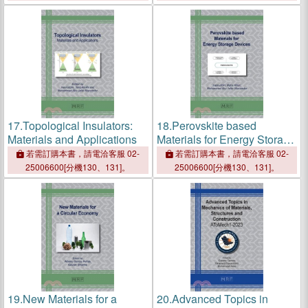
17.
Topological Insulators:
18.
Perovskite based
Materials and Applications
Materials for Energy Storage
Devices
若需訂購本書，請電洽客服 02-
若需訂購本書，請電洽客服 02-
25006600[分機130、131]。
25006600[分機130、131]。
19.
New Materials for a
20.
Advanced Topics in