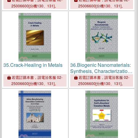
Surface of Steels for
25006600[分機130、131]。
25006600[分機130、131]。
Reinforced Concrete
35.
Crack-Healing in Metals
36.
Biogenic Nanomaterials:
Synthesis, Characterization,
Applications, and Future
若需訂購本書，請電洽客服 02-
若需訂購本書，請電洽客服 02-
Remarks
25006600[分機130、131]。
25006600[分機130、131]。