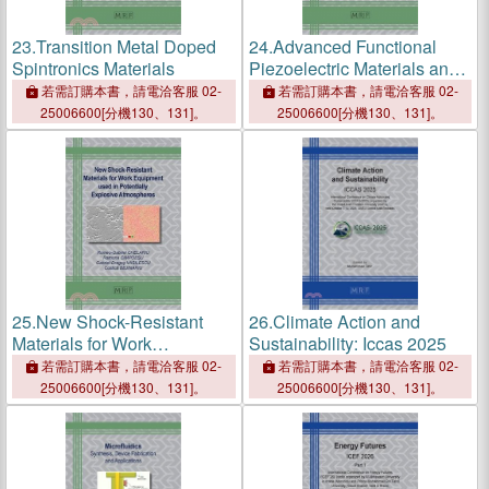
23.
Transition Metal Doped
24.
Advanced Functional
Spintronics Materials
Piezoelectric Materials and
Applications
若需訂購本書，請電洽客服 02-
若需訂購本書，請電洽客服 02-
25006600[分機130、131]。
25006600[分機130、131]。
25.
New Shock-Resistant
26.
Climate Action and
Materials for Work
Sustainability: Iccas 2025
Equipment used in
若需訂購本書，請電洽客服 02-
若需訂購本書，請電洽客服 02-
Potentially Explosive
25006600[分機130、131]。
25006600[分機130、131]。
Atmospheres