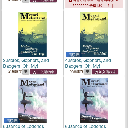
25006600[分機130、131]。
滿額折
3.
Moles, Gophers, and
4.
Moles, Gophers, and
Badgers, Oh, My!
Badgers, Oh, My!
無庫存
無庫存
滿額折
5.
Dance of Legends
6.
Dance of Legends