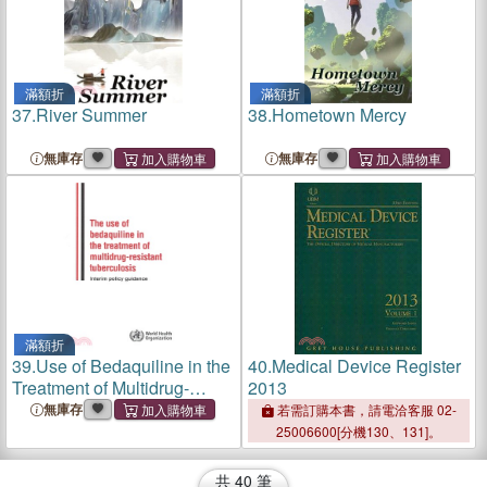
滿額折
滿額折
37.
River Summer
38.
Hometown Mercy
無庫存
無庫存
滿額折
39.
Use of Bedaquiline in the
40.
Medical Device Register
Treatment of Multidrug-
2013
resistant Tuberculosis
無庫存
若需訂購本書，請電洽客服 02-
25006600[分機130、131]。
共
40
筆