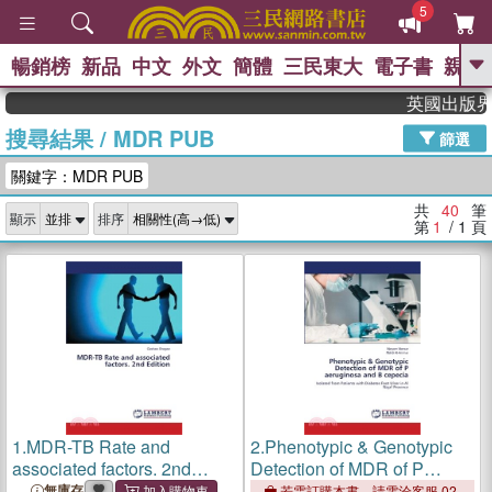
5
暢銷榜
新品
中文
外文
簡體
三民東大
電子書
親子
GO
英國出版界指標大獎
搜尋結果
/
MDR PUB
、
熱搜：
東野圭吾
高希均教授回憶錄
篩選
、
、
、
The Odyssey
父親節
如果歷
關鍵字：MDR PUB
、
、
史是一群喵
暑期推薦
國際布克
、
、
獎 臺灣漫遊錄
方念華
台灣的李
共
40
筆
顯示
排序
、
、
登輝時代
數學女孩：黎曼猜想
第
1
/ 1
頁
偉大的迷走神經
1.
MDR-TB Rate and
2.
Phenotypic & Genotypic
associated factors. 2nd
Detection of MDR of P
Edition
aeruginosa and B cepecia
無庫存
若需訂購本書，請電洽客服 02-