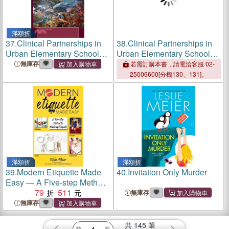
滿額折
37.
Clinical Partnerships in
38.
Clinical Partnerships in
Urban Elementary School
Urban Elementary School
Settings ― An Honest
Settings ― An Honest
無庫存
若需訂購本書，請電洽客服 02-
Celebration of the Messy
Celebration of the Messy
25006600[分機130、131]。
Realities in the Preparation
Realities in the Preparation
of Teachers
of Teachers
滿額折
滿額折
39.
Modern Etiquette Made
40.
Invitation Only Murder
Easy ― A Five-step Method
to Mastering Etiquette
79
511
無庫存
無庫存
共
145
筆