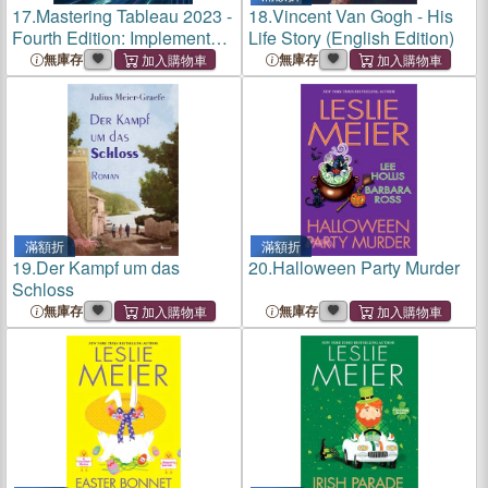
17.
Mastering Tableau 2023 -
18.
Vincent Van Gogh - His
Fourth Edition: Implement
Life Story (English Edition)
advanced business
無庫存
無庫存
intelligence techniques,
analytics, and machine
learning models with
Tableau
滿額折
滿額折
19.
Der Kampf um das
20.
Halloween Party Murder
Schloss
無庫存
無庫存