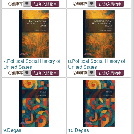
Reise Nach Ãgypten,
Reise Nach Ãgypten,
無庫存
無庫存
Palästina, Griechenland,
Palästina, Griechenland,
Und Stambul
Und Stambul
7.
Political Social History of
8.
Political Social History of
United States
United States
無庫存
無庫存
9.
Degas
10.
Degas