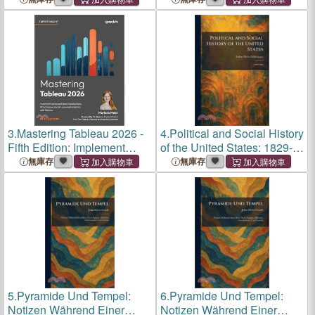
3.
Mastering Tableau 2026 -
4.
Political and Social History
Fifth Edition: Implement
of the United States: 1829-
advanced data
1925
無庫存
無庫存
visualizations, BI techniques
and AI-powered analytics
with Tableau
5.
Pyramide Und Tempel:
6.
Pyramide Und Tempel:
Notizen Während Einer
Notizen Während Einer