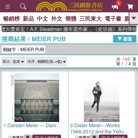
5
暢銷榜
新品
中文
外文
簡體
三民東大
電子書
親子
GO
定！A.F. Steadman 獲年度作家，《史坎德》系列帶你踏
搜尋結果
/
MEIER PUB
、
熱搜：
東野圭吾
高希均教授回憶錄
篩選
、
、
、
The Odyssey
父親節
如果歷
關鍵字：MEIER PUB
、
、
史是一群喵
暑期推薦
國際布克
、
、
獎 臺灣漫遊錄
方念華
台灣的李
共
145
筆
顯示
排序
、
、
登輝時代
數學女孩：黎曼猜想
第
1
/ 4
頁
偉大的迷走神經
1.
Carsten Meier ― Dam
2.
Dieter Meier—Works
1968-2012 and the Yello
Years
無庫存
無庫存