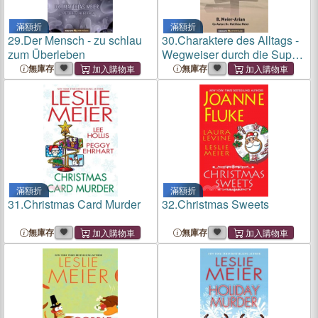
滿額折
滿額折
29.
Der Mensch - zu schlau
30.
Charaktere des Alltags -
zum Überleben
Wegweiser durch die Suppe
des Lebens: Auch für
無庫存
無庫存
Männer geeignet!
滿額折
滿額折
31.
Christmas Card Murder
32.
Christmas Sweets
無庫存
無庫存