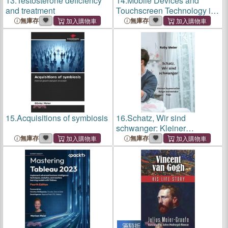
13.
Testosterone deficiency
14.
Mobile Devices and
and treatment
Touchscreen Technology in
Mathematics Education
無庫存
無庫存
15.
Acquisitions of symbiosis
16.
Schatz, Wir sind
schwanger: Kleiner
humorvoller Ratgn
無庫存
無庫存
werdenden Papi
滿額折