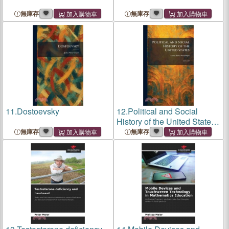
無庫存
無庫存
11.
Dostoevsky
12.
Political and Social
History of the United States:
1829-1925
無庫存
無庫存