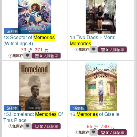
滿額折
13.
Scepter of
Memories
14.
Two Dads + Mom:
(Witchlings 4)
Memories
79
271
無庫存
無庫存
滿額折
滿額折
15.
Homeland:
Memories
Of
16.
Memories
of Giselle
This Place
95
730
無庫存
無庫存