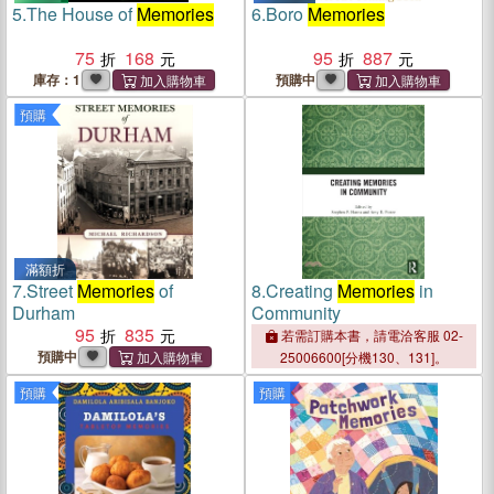
5.
The House of
Memories
6.
Boro
Memories
75
168
95
887
庫存：1
預購中
預購
滿額折
7.
Street
Memories
of
8.
Creating
Memories
in
Durham
Community
95
835
若需訂購本書，請電洽客服 02-
預購中
25006600[分機130、131]。
預購
預購