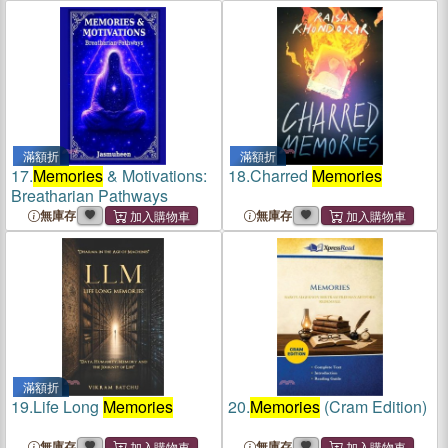
滿額折
滿額折
17.
Memories
& Motivations:
18.
Charred
Memories
Breatharian Pathways
無庫存
無庫存
滿額折
19.
Life Long
Memories
20.
Memories
(Cram Edition)
無庫存
無庫存