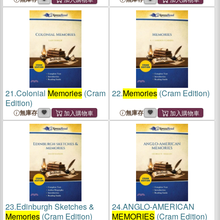
21.
Colonial
Memories
(Cram
22.
Memories
(Cram Edition)
Edition)
無庫存
無庫存
23.
Edinburgh Sketches &
24.
ANGLO-AMERICAN
Memories
(Cram Edition)
MEMORIES
(Cram Edition)