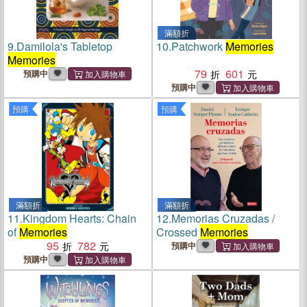
滿額折
9.
Damilola's Tabletop
10.
Patchwork
Memories
Memories
79
601
預購中
預購中
預購
預購
滿額折
滿額折
11.
Kingdom Hearts: Chain
12.
Memorias Cruzadas /
of
Memories
Crossed
Memories
95
782
預購中
預購中