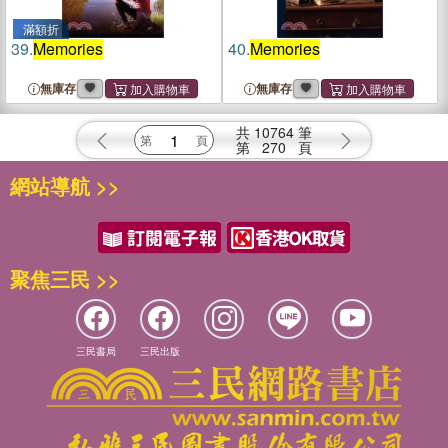
滿額折
39.
Memories
40.
Memories
無庫存
無庫存
共
10764
筆
第
270
頁
網站導航 >>
聚焦三民 >>
三民書局
三民出版