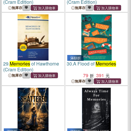
(Cram Edition)
(Cram Edition)
無庫存
無庫存
滿額折
29.
Memories
of Hawthorne
30.
A Flood of
Memories
(Cram Edition)
79
391
無庫存
無庫存