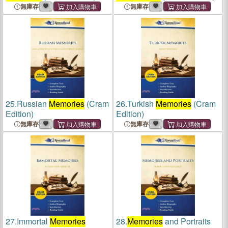
無庫存
無庫存
25.
Russian
Memories
(Cram
26.
Turkish
Memories
(Cram
Edition)
Edition)
無庫存
無庫存
27.
Immortal
Memories
28.
Memories
and Portraits