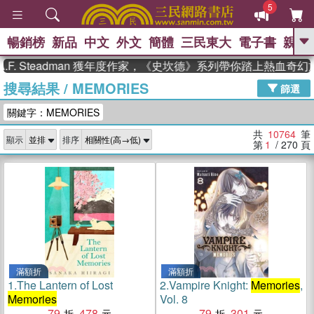
5
暢銷榜
新品
中文
外文
簡體
三民東大
電子書
親子
GO
teadman 獲年度作家，《史坎德》系列帶你踏上熱血奇幻旅程
搜尋結果
/
MEMORIES
、
熱搜：
東野圭吾
高希均教授回憶錄
篩選
、
、
、
The Odyssey
父親節
如果歷
關鍵字：MEMORIES
、
、
史是一群喵
暑期推薦
國際布克
、
、
獎 臺灣漫遊錄
方念華
台灣的李
共
10764
筆
顯示
排序
、
、
登輝時代
數學女孩：黎曼猜想
第
1
/ 270
頁
偉大的迷走神經
滿額折
滿額折
1.
The Lantern of Lost
2.
Vampire Knight:
Memories
,
Memories
Vol. 8
79
478
79
301