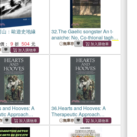
河山：歐遊史地緣
32.
The Gaelic songster An t-
anaiche: No, Co-thional taghte
9
504
do ain agus shean, a' chuid
mh
惠價：
無庫存
dhiubh nach
1
s and Hooves: A
36.
Hearts and Hooves: A
tic Approach
Therapeutic Approach
ng Equine Facilitated
Integrating Equine Facilitated
存
無庫存
erapy and Gaining
Psychotherapy and Gaining
nding of Ourselves
Understanding of Ourselves