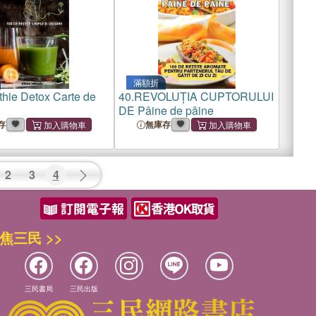
the Reflection o
Through the Reflection o
滿額折
hie Detox Carte de
40.
REVOLUȚIA CUPTORULUI
DE Pâine de pâine
存
無庫存
2
3
4
焦三民 >>
三民書局
三民出版