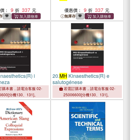
9
337
9
337
惠價：
優惠價：
存
無庫存
naesthetics(R) i
20.
MH
Kinaesthetics(R) e
neza
salutogénese
購本書，請電洽客服 02-
若需訂購本書，請電洽客服 02-
6600[分機130、131]。
25006600[分機130、131]。