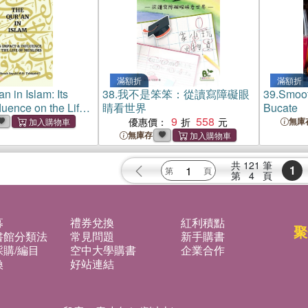
LAW LLB - 2021 Ed
Through 
滿額折
滿額折
n in Islam: Its
38.
我不是笨笨：從讀寫障礙眼
39.
Smoot
luence on the Life
睛看世界
Bucate
9
558
優惠價：
無庫
無庫存
共
121
筆
1
第
4
頁
募
禮券兌換
紅利積點
聚
書館分類法
常見問題
新手購書
購/編目
空中大學購書
企業合作
換
好站連結