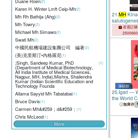
Duane Roen
(2)
Karen H. Winter Lmft Ceip-Mh
(2)
21.
MH
Kina
Mh Rh Bathija (Ahg)
(2)
salutogenes
Mh Towry
(2)
若需訂購
Michael Mh Simawo
(2)
250066
Swati Mh
(2)
中國民航機場建設集團公司 編著
(2)
(美)克里斯汀•內格羅尼
(1)
;Singh, Sandeep Kumar, PhD
(1)
(Department of Medical Biotechnology,
All India Institute of Medical Sciences,
Nagpur, MH, India),Mishra, Shailendra
Kumar (Indian Scientific Education and
Technology Founda
滿額折
25.
Igari ―
Allama Sayyid Mh Tabatabai
(1)
the World 
Bruce Davis
(1)
Forever
無庫存
Carmen Mh&#259；d&#259；
(1)
Chris McLeod
(1)
More