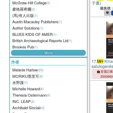
McGraw-Hill College
子書)
(2)
優惠價
麥格羅希爾
(2)
(馬)有人出版
(1)
Austin Macauley Publishers
(1)
Author Solutions
(1)
BLUES KIDS OF AMER
(1)
British Archaeological Reports Ltd
(1)
Brookes Pub
(1)
More
17.
MH
Kinae
作者
salutogenè
Melanie Harlow
(20)
若需訂購
MORIKU墨里可
(8)
250066
永野護
(7)
Michelle Howard
(6)
Theresia Ostermann
(6)
INC. LEAP
(3)
Archibald Sinclair
(2)