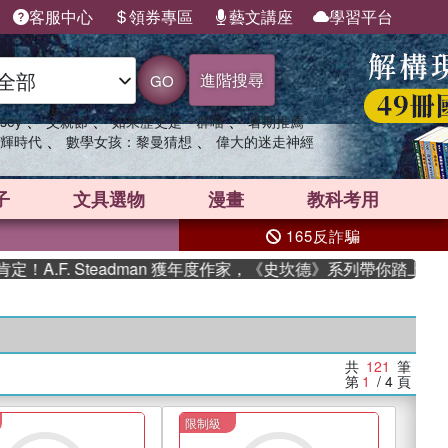
客服中心
領券專區
藝文講座
學習平台
進階搜尋
GO
、
、
、
sey
父親節
如果歷史是一群喵
暑期推薦
、
、
輝時代
數學女孩：黎曼猜想
偉大的迷走神經
子
文具選物
漫畫
教科考用
165反詐騙
 Steadman 獲年度作家，《史坎德》系列帶你踏上熱血奇幻旅程
共
121
筆
第
1
/ 4
頁
限制級