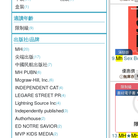
盒裝
(1)
適讀年齡
限制級
(9)
出版社/品牌
MH
(20)
滿額折
尖端出版
(17)
9.
Mh
Sex B
中國民航出版社
(7)
優惠價
MH PUBN
(6)
無庫存
Mcgraw-Hill, Inc.
(6)
限制級
INDEPENDENT CAT
(4)
書紐電子書
LEGARE STREET PR
(4)
Lightning Source Inc
(4)
Independently published
(3)
Authorhouse
(2)
ED NOTRE SAVIOR
(2)
MVP KIDS MEDIA
(2)
13.
MH
★
M