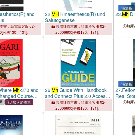
滿額折
esthetics(R) and
22.
MH
Kinaesthetics(R) und
23.
Mh
Di
is
Salutogenese
無庫
本書，請電洽客服 02-
若需訂購本書，請電洽客服 02-
00[分機130、131]。
25006600[分機130、131]。
滿額折
 Where
Mh
-370 and
26.
Mh
Guide With Handbook
27.
Fello
Changed Course
and Connect Plus 2.0 Access
Real Stor
Card
People w
無庫
若需訂購本書，請電洽客服 02-
25006600[分機130、131]。