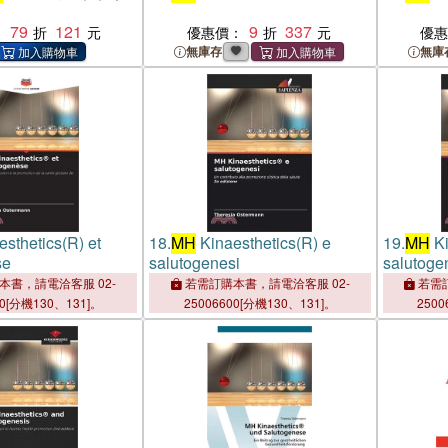
79
121
9
337
：
優惠價：
優
無庫存
無庫
sthetics(R) et
18.
MH
Kinaesthetics(R) e
19.
MH
Ki
se
salutogenesi
salutoge
本書，請電洽客服 02-
若需訂購本書，請電洽客服 02-
若需訂
00[分機130、131]。
25006600[分機130、131]。
2500