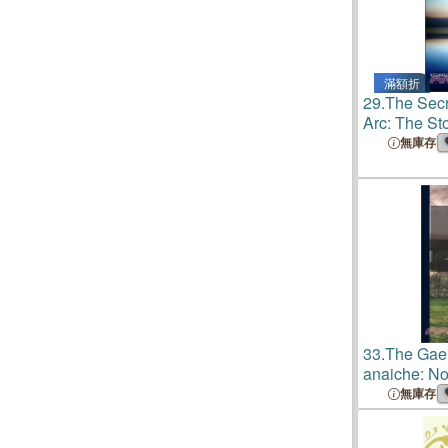
滿額折
29.
The Secr
Arc: The St
Disappearan
無庫存
Malaysian F
33.
The Gael
anaiche: No
do ain agus
無庫存
dhiubh nac