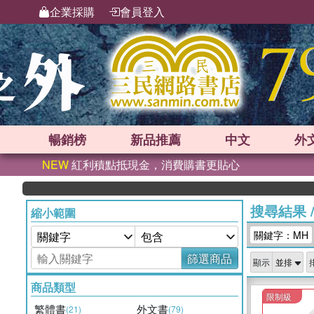
企業採購
會員登入
暢銷榜
新品
推薦
中文
外
NEW
紅利積點抵現金，消費購書更貼心
搜尋結果
縮小範圍
關鍵字：MH
篩選商品
顯示
商品類型
限制級
繁體書
外文書
(21)
(79)