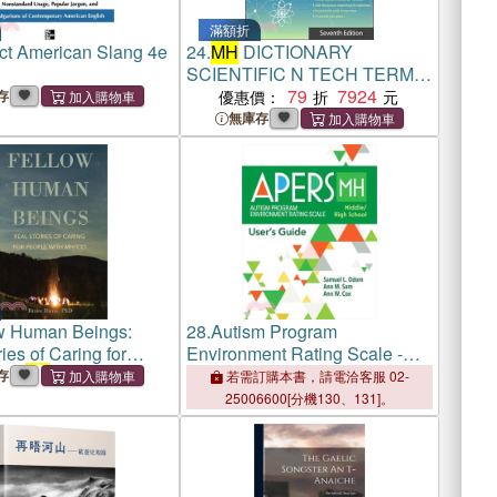
滿額折
ct American Slang 4e
24.
MH
DICTIONARY
SCIENTIFIC N TECH TERMS
7E
79
7924
存
優惠價：
無庫存
w Human Beings:
28.
Autism Program
ies of Caring for
Environment Rating Scale -
ith
Mh
/IDD
Middle/High School (Apers-
存
若需訂購本書，請電洽客服 02-
Mh
): User's Guide
25006600[分機130、131]。