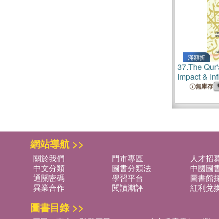
滿額折
37.
The Qur'a
Impact & Inf
of Muslims
無庫存
網站導航 >>
關於我們
門市專區
人才招
中文分類
圖書分類法
中國圖
通關密碼
學習平台
圖書館採
異業合作
閱讀潮評
紅利兌
圖書目錄 >>