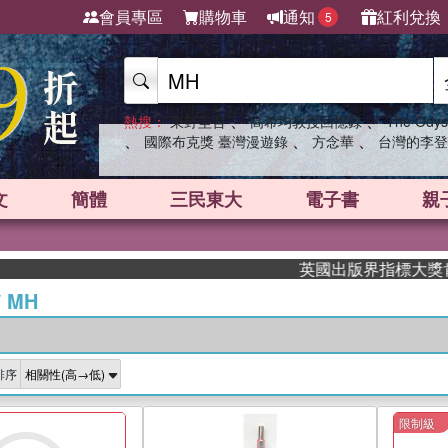
會員專區
購物車
通知
紅利兌換
5
、
、
熱搜：
東野圭吾
高希均教授回憶錄
The Odys
、
、
、
國際布克獎 臺灣漫遊錄
方念華
台灣的李登
文
簡體
三民東大
電子書
親
英國出版界指標大獎肯定！A.F.
/
MH
排序
限制級