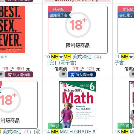
限制級
限制級
書紐電子書
書紐電子
ook
10.
MH
★
MH
-美式獨佔（4）
11.
MH
★
［完］(電子書)
子書)
79
691
79
121
：
優惠價：
優惠
90 折
90 折
H
-美式獨佔（1）(電
14.
MH
MATH GRADE 6
15.
MH
M