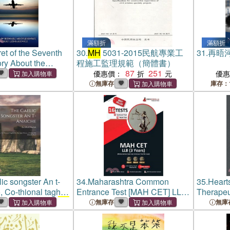
滿額折
滿額折
et of the Seventh
30.
MH
5031-2015民航專業工
31.
再晤
ory About the
程施工監理規範（簡體書）
ce of the
87
251
優惠價：
優
light
MH
-370
無庫存
庫存：
ic songster An t-
34.
Maharashtra Common
35.
Heart
, Co-thional taghte
Entrance Test [MAH CET] LLB
Therapeu
 shean, a' chuid
mh
UG (3 Year) Exam 2021: 8 Full-
Integrati
無庫存
無庫
h
length Mock Tests [Solved] -
Psychoth
Preparation Kit for
MH
-CET
Understa