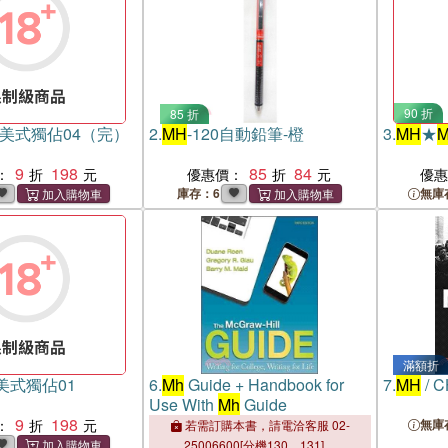
90 折
85 折
-美式獨佔04（完）
2.
MH
-120自動鉛筆-橙
3.
MH
★
9
198
85
84
：
優惠價：
優
庫存：6
無庫
滿額折
美式獨佔01
6.
Mh
Guide + Handbook for
7.
MH
/ 
Use With
Mh
Guide
9
198
：
無庫
若需訂購本書，請電洽客服 02-
25006600[分機130、131]。