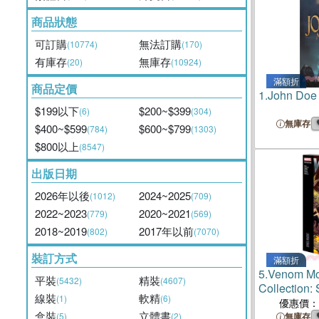
商品狀態
可訂購
無法訂購
(10774)
(170)
有庫存
無庫存
(20)
(10924)
滿額折
商品定價
1.
John Doe
$199以下
$200~$399
(6)
(304)
無庫存
$400~$599
$600~$799
(784)
(1303)
$800以上
(8547)
出版日期
2026年以後
2024~2025
(1012)
(709)
2022~2023
2020~2021
(779)
(569)
2018~2019
2017年以前
(802)
(7070)
裝訂方式
滿額折
5.
Venom Mo
平裝
精裝
(5432)
(4607)
Collection:
線裝
軟精
(1)
(6)
優惠價：
盒裝
立體書
(5)
(2)
無庫存