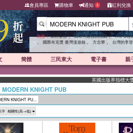
會員專區
購物車
通知
紅利兌換
5
、
、
熱搜：
東野圭吾
高希均教授回憶錄
The Odys
、
、
、
國際布克獎 臺灣漫遊錄
方念華
台灣的李登
文
簡體
三民東大
電子書
親
英國出版界指標大獎肯定！A.
/
MODERN KNIGHT PUB
N KNIGHT PU...
排序