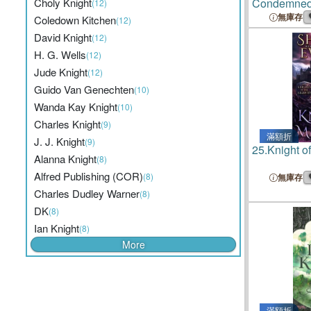
Choly Knight
Condemne
(12)
無庫存
Coledown Kitchen
(12)
David Knight
(12)
H. G. Wells
(12)
Jude Knight
(12)
Guido Van Genechten
(10)
Wanda Kay Knight
(10)
Charles Knight
(9)
滿額折
J. J. Knight
(9)
25.
Knight 
Alanna Knight
(8)
Alfred Publishing (COR)
(8)
無庫存
Charles Dudley Warner
(8)
DK
(8)
Ian Knight
(8)
More
滿額折