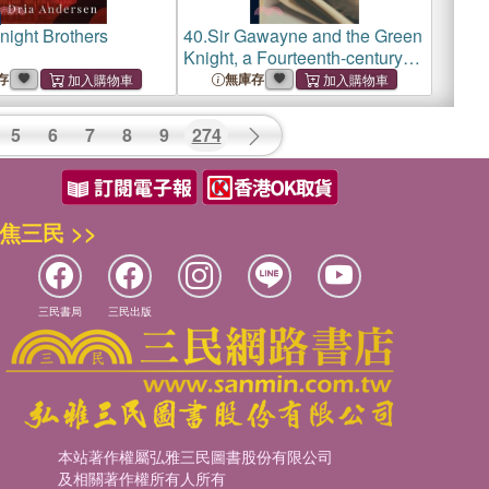
night Brothers
40.
Sir Gawayne and the Green
Knight, a Fourteenth-century
Poem Done Into Modern
存
無庫存
English
5
6
7
8
9
274
焦三民 >>
三民書局
三民出版
本站著作權屬弘雅三民圖書股份有限公司
及相關著作權所有人所有