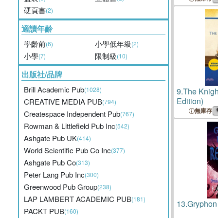
硬頁書
(2)
適讀年齡
學齡前
小學低年級
(6)
(2)
小學
限制級
(7)
(10)
出版社/品牌
Brill Academic Pub
(1028)
9.
The Knigh
Edition)
CREATIVE MEDIA PUB
(794)
無庫存
Createspace Independent Pub
(767)
Rowman & Littlefield Pub Inc
(542)
Ashgate Pub UK
(414)
World Scientific Pub Co Inc
(377)
Ashgate Pub Co
(313)
Peter Lang Pub Inc
(300)
Greenwood Pub Group
(238)
LAP LAMBERT ACADEMIC PUB
(181)
13.
Gryphon
PACKT PUB
(160)