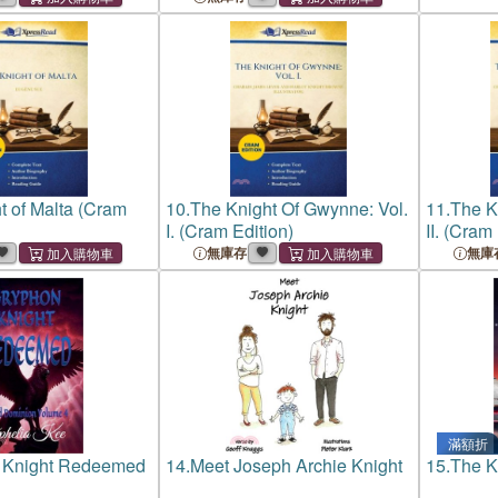
t of Malta (Cram
10.
The Knight Of Gwynne: Vol.
11.
The K
I. (Cram Edition)
II. (Cram
無庫存
無庫
滿額折
 Knight Redeemed
14.
Meet Joseph Archie Knight
15.
The K