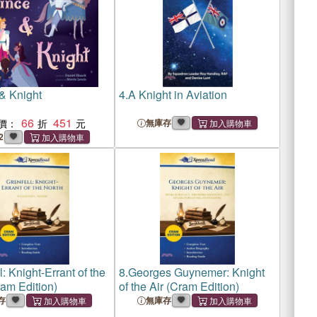
& Knight
4.
A Knight in Aviation
66
451
價：
無庫存
2
l: Knight-Errant of the
8.
Georges Guynemer: Knight
ram Edition)
of the Air (Cram Edition)
存
無庫存