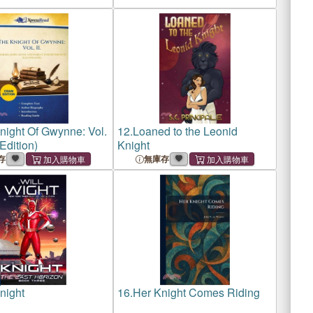
night Of Gwynne: Vol.
12.
Loaned to the Leonid
 Edition)
Knight
存
無庫存
night
16.
Her Knight Comes Riding