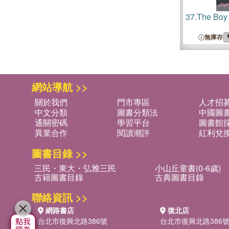
37.
The Boy 
無庫存
網站導航 >>
關於我們
門市專區
人才招
中文分類
圖書分類法
中國圖
通關密碼
學習平台
圖書館採
異業合作
閱讀潮評
紅利兌
圖書目錄 >>
三民・東大・弘雅三民
小山丘童書(0-6歲)
古籍圖書目錄
古典圖書目錄
聯絡資訊 >>
網路書店
復北店
台北市復興北路386號
台北市復興北路386