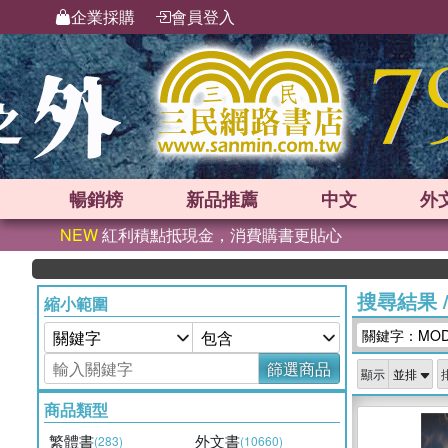
企業採購
會員登入
暢銷榜
新品
推薦
中文
外
NEW
紅利積點抵現金，消費購書更貼心
搜尋結果
縮小範圍
關鍵字：MODER
篩選商品
顯示
商品類型
繁體書
外文書
(283)
(10660)