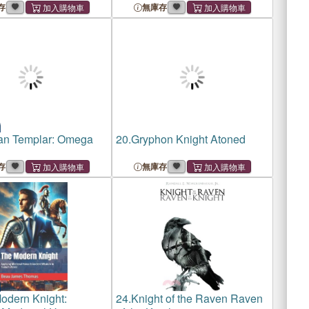
存
無庫存
an Templar: Omega
20.
Gryphon Knight Atoned
存
無庫存
odern Knight:
24.
Knight of the Raven Raven