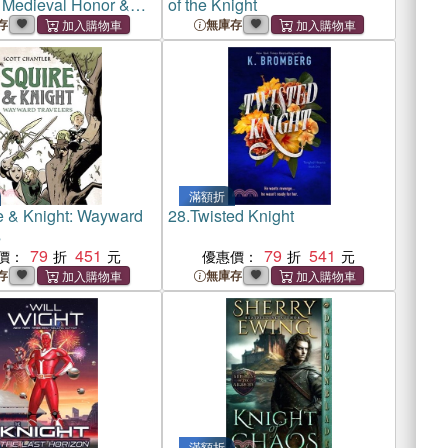
 Medieval Honor &
of the Knight
Wisdom in Today's
存
無庫存
滿額折
e & Knight: Wayward
28.
Twisted Knight
s
79
451
79
541
價：
優惠價：
存
無庫存
滿額折