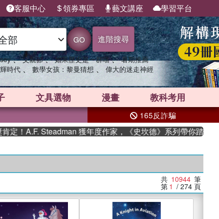
客服中心
領券專區
藝文講座
學習平台
進階搜尋
GO
、
、
、
sey
父親節
如果歷史是一群喵
暑期推薦
、
、
輝時代
數學女孩：黎曼猜想
偉大的迷走神經
子
文具選物
漫畫
教科考用
165反詐騙
F. Steadman 獲年度作家，《史坎德》系列帶你踏上熱血奇幻
共
10944
筆
第
1
/ 274
頁