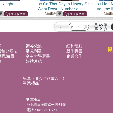
 Knight
38.
On This Day in History Sh!t
39.
Half 
Went Down: Number 2
Volume II
無庫存
無庫
共
45
筆
第
2
頁
募
禮券兌換
紅利積點
聚
書館分類法
常見問題
新手購書
購/編目
空中大學購書
企業合作
換
好站連結
兒童・青少年(7歲以上)
畢業禮品
重南店
號
台北市重慶南路一段61號
電話：02-2361-7511