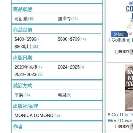
商品狀態
可訂購
無庫存
(45)
(45)
商品定價
滿額折
$400~$599
$600~$799
(9)
(14)
1.
Colliding
$800以上
(22)
無庫存
出版日期
2026年以後
2024~2025
(1)
(5)
2022~2023
(39)
裝訂方式
平裝
精裝
(36)
(9)
出版社/品牌
5.
On This Da
MONICA LOMOND
(45)
Went Down
作者
無庫存