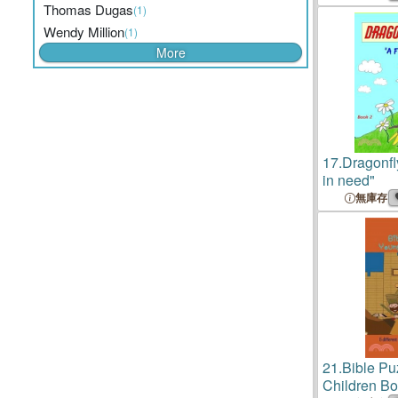
Thomas Dugas
Mental Tou
(1)
Your Goals)
Wendy Million
(1)
More
17.
Dragonfly
in need"
無庫存
21.
Bible Pu
Children B