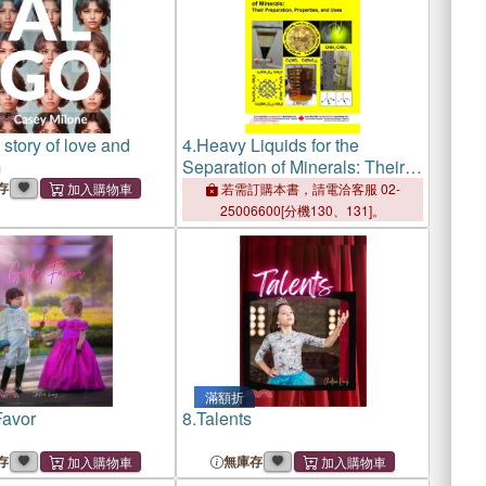
 story of love and
4.
Heavy Liquids for the
m
Separation of Minerals: Their
Preparation, Properties, and
存
若需訂購本書，請電洽客服 02-
Uses
25006600[分機130、131]。
滿額折
Favor
8.
Talents
存
無庫存