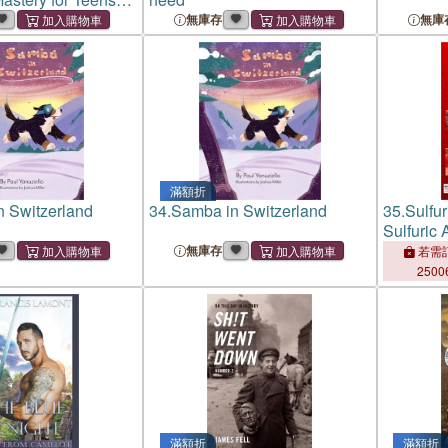
ng Adults
無庫存
無庫
滿額折
 Switzerland
34.
Samba in Switzerland
35.
Sulfur
Sulfuric 
Sulfation
無庫存
若需訂
and Chem
2500
Extractiv
滿額折
滿額折