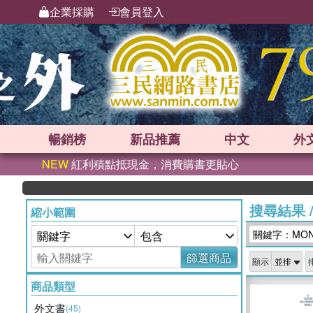
企業採購
會員登入
暢銷榜
新品
推薦
中文
外
NEW
紅利積點抵現金，消費購書更貼心
搜尋結果
縮小範圍
關鍵字：MONI
篩選商品
顯示
商品類型
外文書
(45)