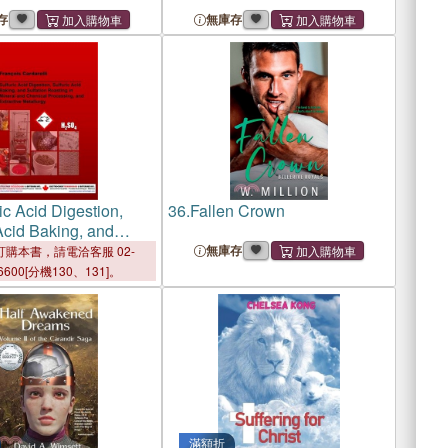
存
無庫存
ic Acid Digestion,
36.
Fallen Crown
Acid Baking, and
 Roasting in Mineral
無庫存
購本書，請電洽客服 02-
ical Processing, and
6600[分機130、131]。
e Metallurgy
滿額折