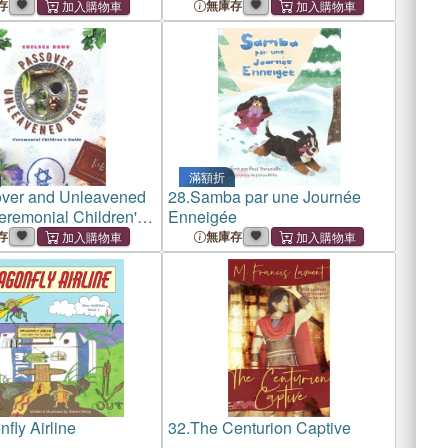
存
無庫存
滿額折
ver and Unleavened
28.
Samba par une Journée
eremonial Children's
Enneigée
存
無庫存
fly Airline
32.
The Centurion Captive