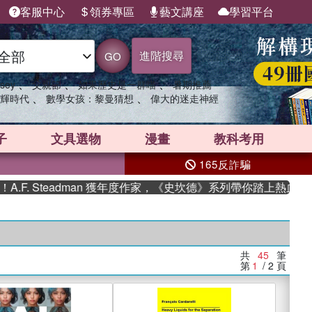
客服中心
領券專區
藝文講座
學習平台
進階搜尋
GO
、
、
、
sey
父親節
如果歷史是一群喵
暑期推薦
、
、
輝時代
數學女孩：黎曼猜想
偉大的迷走神經
子
文具選物
漫畫
教科考用
165反詐騙
teadman 獲年度作家，《史坎德》系列帶你踏上熱血奇幻旅程
共
45
筆
第
1
/ 2
頁