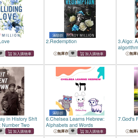
滿額折
 Love
2.
Redemption
3.
Algo: A
algorith
無庫存
無庫
滿額折
y in History Sh!t
6.
Chelsea Learns Hebrew:
7.
God's 
: Number Two
Alphabets and Words
無庫存
無庫