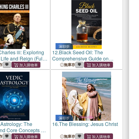
滿額折
harles iii: Exploring
12.
Black Seed Oil: The
 Life and Reign (Full
Comprehensive Guide on
 of King Charles Iii
Benefit of Black Seed Oil (The
存
無庫存
Up to His Coronation)
Proven Healing Health
Benefits Used as a Natural
Supplement)
滿額折
 Astrology: The
16.
The Blessing: Jesus Christ
and Core Concepts of
(A Complete Guide to
存
無庫存