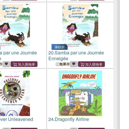
rology, From the
ive of Nakshatras)
滿額折
 par une Journée
20.
Samba par une Journée
e
Enneigée
存
無庫存
ver Unleavened
24.
Dragonfly Airline