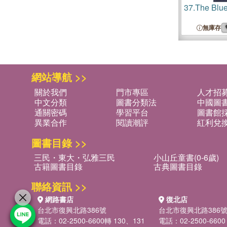
37.
The Blue
無庫存
網站導航 >>
關於我們
門市專區
人才招
中文分類
圖書分類法
中國圖
通關密碼
學習平台
圖書館採
異業合作
閱讀潮評
紅利兌
圖書目錄 >>
三民・東大・弘雅三民
小山丘童書(0-6歲)
古籍圖書目錄
古典圖書目錄
聯絡資訊 >>
網路書店
復北店
台北市復興北路386號
台北市復興北路386
電話：02-2500-6600轉 130、131
電話：02-2500-6600