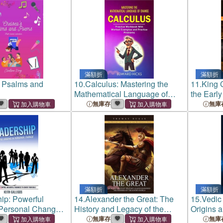
滿額折
滿額折
 Psalms and
10.
Calculus: Mastering the
11.
King C
Mathematical Language of
the Early
Change (Practice Workbook
Biography
無庫存
無庫
With Worked Examples and
Leading 
Practice Problems)
滿額折
滿額折
ip: Powerful
14.
Alexander the Great: The
15.
Vedic
 Personal Change
History and Legacy of the
Origins 
 Self Control and
Macedonian King (How the
Jyotish 
無庫存
無庫