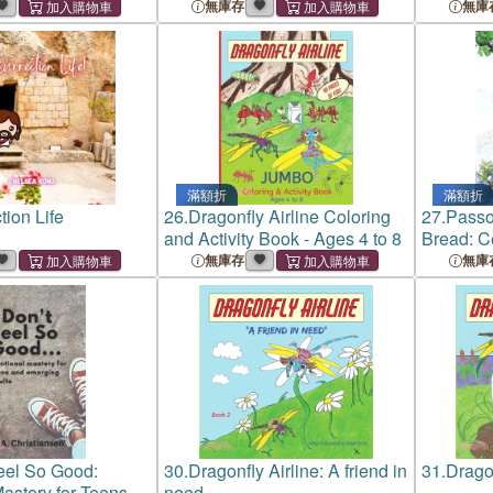
無庫存
無庫
滿額折
滿額折
tion Life
26.
Dragonfly Airline Coloring
27.
Passo
and Activity Book - Ages 4 to 8
Bread: C
Guide
無庫存
無庫
Feel So Good:
30.
Dragonfly Airline: A friend in
31.
Dragon
astery for Teens
need