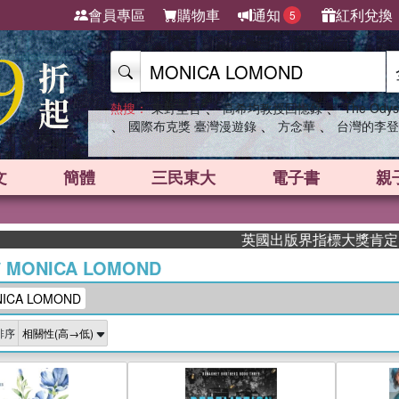
會員專區
購物車
通知
紅利兌換
5
、
、
熱搜：
東野圭吾
高希均教授回憶錄
The Odys
、
、
、
國際布克獎 臺灣漫遊錄
方念華
台灣的李登
文
簡體
三民東大
電子書
親
英國出版界指標大獎肯定！A.F. S
/
MONICA LOMOND
CA LOMOND
排序