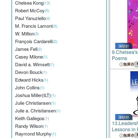
Chelsea Kong
(13)
Robert McCoy
(5)
Paul Yanuziello
(4)
M. Francis Lamont
(3)
W. Million
(3)
François Cardarelli
(2)
滿額折
James Fell
(2)
9.
Chelsea's
Casey Milone
(1)
Poems
David a. Wimsett
無庫存
(1)
Devon Bouck
(1)
Edward Hicks
(1)
John Collins
(1)
Joshua Miller(ILT)
(1)
Julie Christiansen
(1)
Julie a. Christiansen
(1)
滿額折
Keith Gallegos
(1)
13.
Leadersh
Randy Wilson
(1)
Lessons in
Raymond Murphy
(1)
(How to Use
無庫存