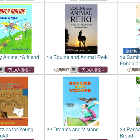
ghness to Achieve
Greatest Military Leader
Vedic Ast
Expanded the Borders of the
Perspect
Known Worl
滿額折
 Airline: "A friend
18.
Equine and Animal Reiki
19.
Samba
Enneigé
無庫存
無庫
zzles for Young
22.
Dreams and Visions
23.
Passo
ook3
Bread