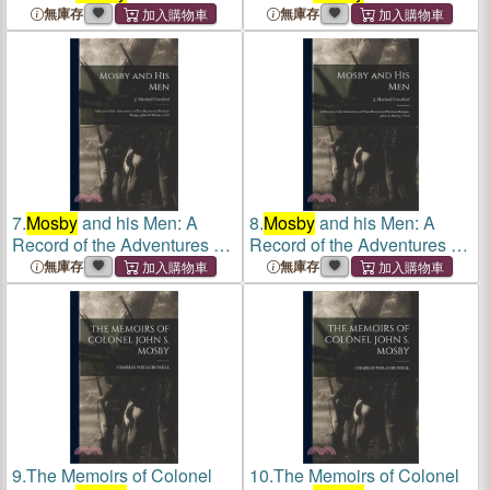
無庫存
無庫存
7.
Mosby
and his Men: A
8.
Mosby
and his Men: A
Record of the Adventures of
Record of the Adventures of
That Renowned Partisan
That Renowned Partisan
無庫存
無庫存
Ranger, John S.
Mosby
,
Ranger, John S.
Mosby
,
9.
The Memoirs of Colonel
10.
The Memoirs of Colonel