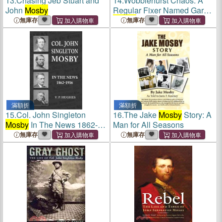
13.
Chasing Jeb Stuart and
14.
Wobblehurst Chaos: A
John
Mosby
Regular Fixer Named Gary
Mosby
Book 1 Welcome to
無庫存
無庫存
Wobblehurst
滿額折
滿額折
15.
Col. John Singleton
16.
The Jake
Mosby
Story: A
Mosby
In The News 1862-
Man for All Seasons
1916
無庫存
無庫存