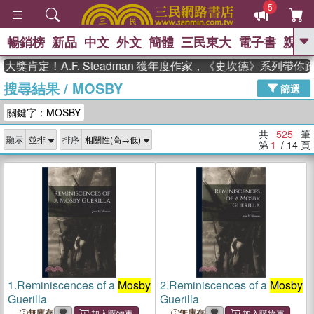
5
暢銷榜
新品
中文
外文
簡體
三民東大
電子書
親子
GO
！A.F. Steadman 獲年度作家，《史坎德》系列帶你踏上熱
搜尋結果
/
MOSBY
、
熱搜：
東野圭吾
高希均教授回憶錄
篩選
、
、
、
The Odyssey
父親節
如果歷
關鍵字：MOSBY
、
、
史是一群喵
暑期推薦
國際布克
、
、
獎 臺灣漫遊錄
方念華
台灣的李
共
525
筆
顯示
排序
、
、
登輝時代
數學女孩：黎曼猜想
第
1
/ 14
頁
偉大的迷走神經
1.
Reminiscences of a
Mosby
2.
Reminiscences of a
Mosby
Guerilla
Guerilla
無庫存
無庫存