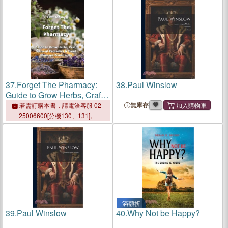
37.
Forget The Pharmacy:
38.
Paul Winslow
Guide to Grow Herbs, Craft
Natural Remedies & Treat
無庫存
若需訂購本書，請電洽客服 02-
Illnesses Proactively
25006600[分機130、131]。
滿額折
39.
Paul Winslow
40.
Why Not be Happy?