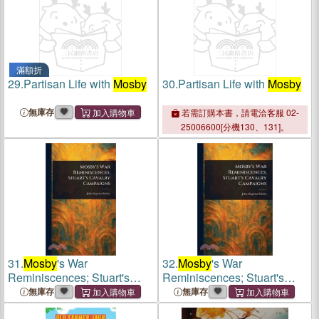
滿額折
29.
Partisan Life with
Mosby
30.
Partisan Life with
Mosby
無庫存
若需訂購本書，請電洽客服 02-
25006600[分機130、131]。
31.
Mosby
's War
32.
Mosby
's War
Reminiscences; Stuart's
Reminiscences; Stuart's
Cavalry Campaigns
Cavalry Campaigns
無庫存
無庫存