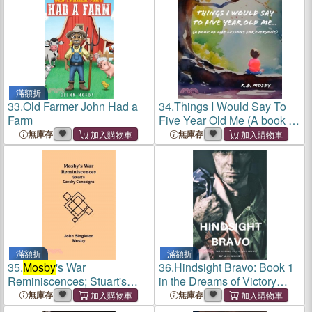
滿額折
33.
Old Farmer John Had a
34.
Things I Would Say To
Farm
Five Year Old Me (A book of
life lessons for everyone)
無庫存
無庫存
滿額折
滿額折
35.
Mosby
's War
36.
Hindsight Bravo: Book 1
Reminiscences; Stuart's
in the Dreams of Victory
Cavalry Campaigns
Series
無庫存
無庫存