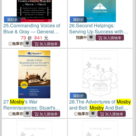
滿額折
滿額折
25.
Commanding Voices of
26.
Second Helpings:
Blue & Gray ― General
Serving Up Success with
William T. Sherman, General
79
841
Tier 2 Interventions (Proven
預購中
George Custer, General
Tier 2 Strategies to Ensure
無庫存
James Longstreet,and Major
Every Student Thrives)
J.S.
Mosby
, Among Others,
in Their Own Words
滿額折
27.
Mosby
's War
28.
The Adventures of
Mosby
Reminiscences; Stuart's
and Bell:
Mosby
And Bell
Cavalry Campaigns (Cram
Meet Mr. Bear
無庫存
無庫存
Edition)