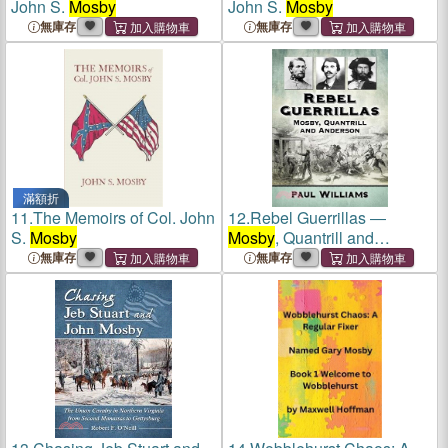
John S.
Mosby
John S.
Mosby
無庫存
無庫存
滿額折
11.
The Memoirs of Col. John
12.
Rebel Guerrillas ―
S.
Mosby
Mosby
, Quantrill and
Anderson
無庫存
無庫存