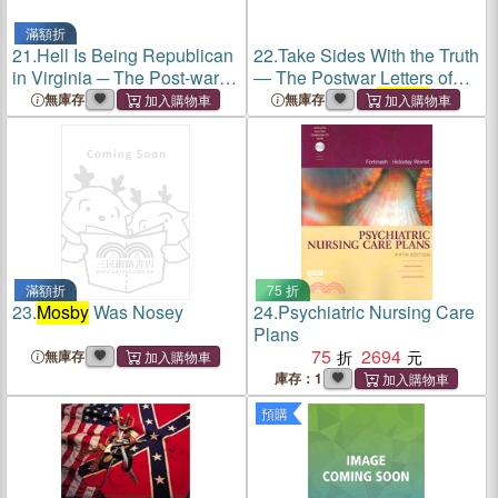
滿額折
21.
Hell Is Being Republican
22.
Take Sides With the Truth
in Virginia ─ The Post-war
― The Postwar Letters of
Relationship Between John
John Singleton
Mosby
to
無庫存
無庫存
Singleton
Mosby
and
Samuel F. Chapman
Ulysses S. Grant
滿額折
75 折
23.
Mosby
Was Nosey
24.
Psychiatric Nursing Care
Plans
75
2694
無庫存
庫存：1
預購