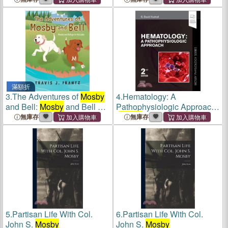
滿額折
3.
The Adventures of
Mosby
4.
Hematology: A
and Bell:
Mosby
and Bell go
Pathophysiologic Approach
to the Lake
(
Mosby
Physiology Series)
無庫存
無庫存
5.
Partisan Life With Col.
6.
Partisan Life With Col.
John S.
Mosby
John S.
Mosby