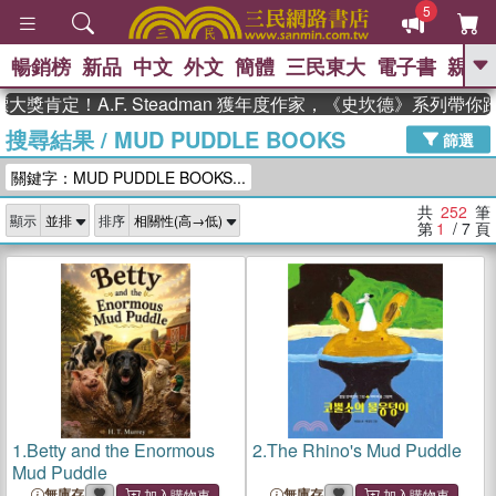
5
暢銷榜
新品
中文
外文
簡體
三民東大
電子書
親子
GO
定！A.F. Steadman 獲年度作家，《史坎德》系列帶你踏上
搜尋結果
/
MUD PUDDLE BOOKS
、
熱搜：
東野圭吾
高希均教授回憶錄
篩選
、
、
、
The Odyssey
父親節
如果歷
關鍵字：MUD PUDDLE BOOKS...
、
、
史是一群喵
暑期推薦
國際布克
、
、
獎 臺灣漫遊錄
方念華
台灣的李
共
252
筆
顯示
排序
、
、
登輝時代
數學女孩：黎曼猜想
第
1
/ 7
頁
偉大的迷走神經
1.
Betty and the Enormous
2.
The Rhino's Mud Puddle
Mud Puddle
無庫存
無庫存