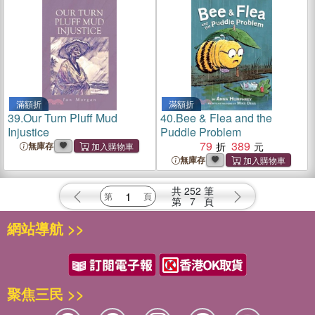
Chapter Books. For
Chapter Books. For
Beginning Readers and
Beginning Readers and
Students with Dysl
Students with Dysl
滿額折
滿額折
39.
Our Turn Pluff Mud
40.
Bee & Flea and the
Injustice
Puddle Problem
79
389
無庫存
無庫存
共
252
筆
第
7
頁
網站導航 >>
聚焦三民 >>