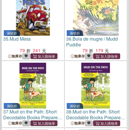
滿額折
滿額折
35.
Mud Mess
36.
Bola de mugre / Mudd
Puddle
79
241
79
179
無庫存
無庫存
滿額折
滿額折
37.
Mud on the Path: Short
38.
Mud on the Path: Short
Decodable Books Prepare
Decodable Books Prepare
Students for Reading DOG
Students for Reading DOG
無庫存
無庫存
ON A LOG Decodable
ON A LOG Decodable