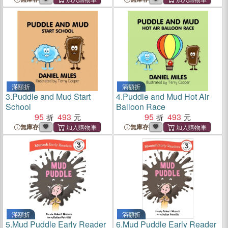
滿額折
滿額折
3.
Puddle and Mud Start
4.
Puddle and Mud Hot Air
School
Balloon Race
95
493
95
493
無庫存
無庫存
滿額折
滿額折
5.
Mud Puddle Early Reader
6.
Mud Puddle Early Reader