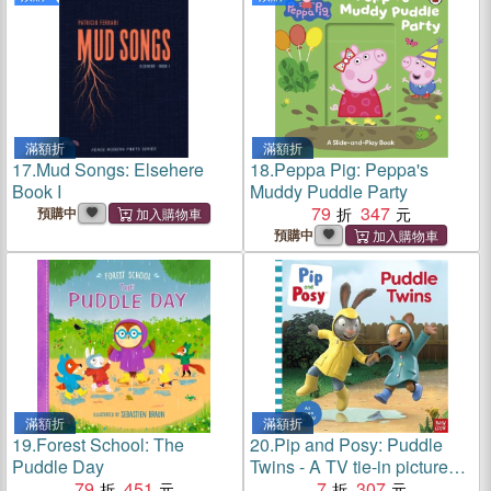
滿額折
滿額折
17.
Mud Songs: Elsehere
18.
Peppa Pig: Peppa's
Book I
Muddy Puddle Party
79
347
預購中
預購中
滿額折
滿額折
19.
Forest School: The
20.
Pip and Posy: Puddle
Puddle Day
Twins - A TV tie-in picture
79
451
book (附音檔QRcode)
7
307