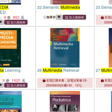
EDIA
22.
Semantic
Multimedia
23.
Sema
IED
9
882
：
無庫存
若需訂
2500
ia
Learning
26.
Multimedia
Retrieval
27.
Multi
9
1620
：
若需訂購本書，請電洽客服 02-
若需訂
25006600[分機130、131]。
2500