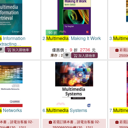
90 折
a
Information
2.
Multimedia
: Making It Work
3.
Multim
xtracting
 from
Multimedia
9
2736
優惠價：
若需訂
庫存：2
2500
a
Networks
6.
Multimedia
Systems
7.
Multim
本書，請電洽客服 02-
若需訂購本書，請電洽客服 02-
若需訂
00[分機130、131]。
25006600[分機130、131]。
2500