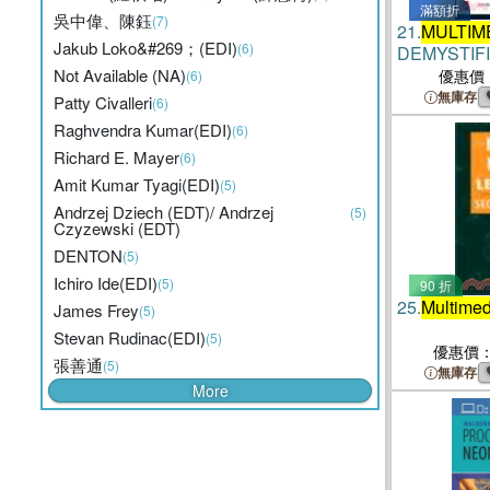
滿額折
吳中偉、陳鈺
(7)
21.
MULTIM
Jakub Loko&#269；(EDI)
(6)
DEMYSTIF
Not Available (NA)
優惠價
(6)
無庫存
Patty Civalleri
(6)
Raghvendra Kumar(EDI)
(6)
Richard E. Mayer
(6)
Amit Kumar Tyagi(EDI)
(5)
Andrzej Dziech (EDT)/ Andrzej
(5)
Czyzewski (EDT)
DENTON
(5)
Ichiro Ide(EDI)
(5)
90 折
25.
Multimed
James Frey
(5)
Stevan Rudinac(EDI)
(5)
優惠價
張善通
(5)
無庫存
More