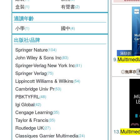
盒裝
有聲書
(1)
(2)
適讀年齡
小學
國中
(1)
(4)
出版社/品牌
Springer Nature
(104)
滿額折
John Wiley & Sons Inc
(83)
9.
Multimedi
Springer-Verlag New York Inc
(81)
無庫存
Springer Verlag
(75)
Lippincott Williams & Wilkins
(54)
Cambridge Univ Pr
(53)
PBKTYFRL
(48)
Igi Global
(42)
Cengage Learning
(35)
Taylor & Francis
(35)
Routledge UK
(27)
13.
Multimed
Classiques Garnier Multimedia
(24)