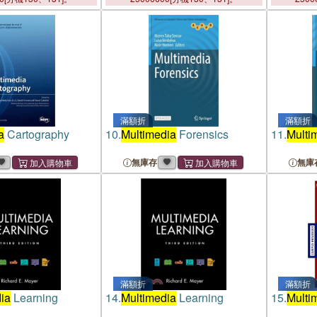
滿額折
滿額折
a
Cartography
10.
Multimedia
Forensics
11.
Multi
無庫存
無庫
滿額折
滿額折
ia
Learning
14.
Multimedia
Learning
15.
Multi