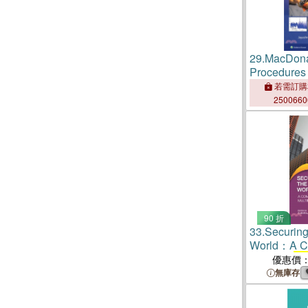
29.
MacDonal
Procedures
Print + eBo
若需訂購
250066
90 折
33.
Securing 
World：A C
Guide to
Mu
優惠價
無庫存