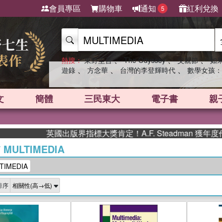
會員專區
購物車
通知
紅利兌換
5
、
、
、
熱搜：
東野圭吾
The Odyssey
父親節
如
、
、
、
遊錄
方念華
台灣的李登輝時代
數學女孩：
文
簡體
三民東大
電子書
親
英國出版界指標大獎肯定！A.F. Steadman 獲年度作家
/
MULTIMEDIA
IMEDIA
排序