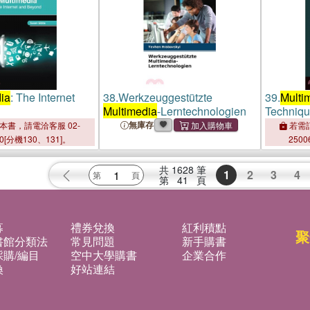
ia
: The Internet
38.
Werkzeuggestützte
39.
Multi
d
Multimedia
-Lerntechnologien
Techniqu
無庫存
本書，請電洽客服 02-
若需訂
00[分機130、131]。
2500
共
1628
筆
1
2
3
4
第
41
頁
募
禮券兌換
紅利積點
聚
書館分類法
常見問題
新手購書
購/編目
空中大學購書
企業合作
換
好站連結