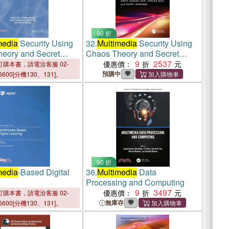
90 折
media
Security Using
32.
Multimedia
Security Using
eory and Secret
Chaos Theory and Secret
 Schemes
Sharing Schemes
9
2537
優惠價：
購本書，請電洽客服 02-
預購中
6600[分機130、131]。
90 折
media
-Based Digital
36.
Multimedia
Data
Processing and Computing
9
3497
優惠價：
購本書，請電洽客服 02-
無庫存
6600[分機130、131]。