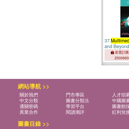
37.
Multimed
and Beyon
若需訂購
250066
網站導航 >>
關於我們
門市專區
人才招
中文分類
圖書分類法
中國圖
通關密碼
學習平台
圖書館採
異業合作
閱讀潮評
紅利兌
圖書目錄 >>