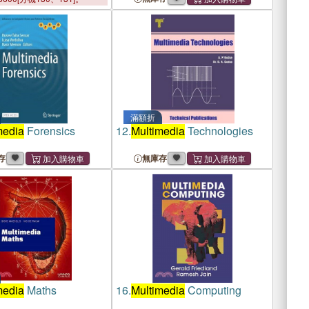
滿額折
media
Forensics
12.
Multimedia
Technologies
存
無庫存
media
Maths
16.
Multimedia
Computing