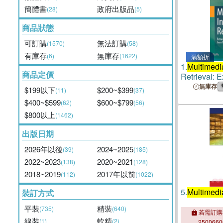
簡體書
政府出版品
(28)
(5)
商品狀態
可訂購
無法訂購
(1570)
(58)
有庫存
無庫存
(6)
(1622)
滿額折
1.
Multimedi
商品定價
Retrieval: E
Information
無庫存
$199以下
$200~$399
(11)
(37)
Sources
$400~$599
$600~$799
(62)
(56)
$800以上
(1462)
出版日期
2026年以後
2024~2025
(39)
(185)
2022~2023
2020~2021
(138)
(128)
2018~2019
2017年以前
(112)
(1022)
5.
Multimedi
裝訂方式
平裝
精裝
(735)
(640)
若需訂購
線裝
軟精
(1)
(2)
250066