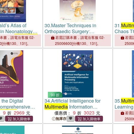
d’s Atlas of
30.
Master Techniques in
31.
Multi
 in Neonatology
Orthopaedic Surgery:
Chaos Th
ok with
Multimedia
Pediatrics Print + eBook with
Sharing
本書，請電洽客服 02-
若需訂購本書，請電洽客服 02-
若需訂
Multimedia
00[分機130、131]。
25006600[分機130、131]。
2500
90 折
the Digital
34.
Artificial Intelligence for
35.
Multi
omprehensive
Multimedia
Information
Learning
ltimedia
9
2969
Security
Processing：Tools and
9
3023
：
優惠價：
若需訂
Applications
無庫存
2500