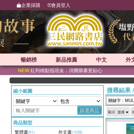
企業採購
會員登入
暢銷榜
新品
推薦
中文
外
NEW
紅利積點抵現金，消費購書更貼心
搜尋結果
縮小範圍
關鍵字：MULT
篩選商品
顯示
商品類型
繁體書
外文書
(61)
(1538)