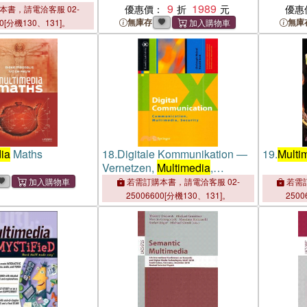
9
1989
優惠價：
優惠
本書，請電洽客服 02-
無庫存
無庫
00[分機130、131]。
ia
Maths
18.
Digitale Kommunikation ―
19.
Multi
Vernetzen,
Multimedia
,
Sicherheit / Communication,
若需訂購本書，請電洽客服 02-
若需訂
Multimedia
, Security
25006600[分機130、131]。
2500