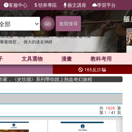
客服中心
領券專區
藝文講座
學習平台
進階搜尋
GO
、
、
果歷史是一群喵
暑期推薦
國際布克獎 臺灣漫
、
黎曼猜想
偉大的迷走神經
子
文具選物
漫畫
教科考用
165反詐騙
，《史坎德》系列帶你踏上熱血奇幻旅程
共
1628
筆
第
1
/ 41
頁