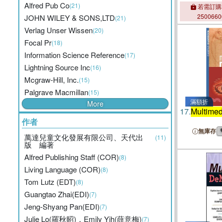
Alfred Pub Co
(21)
若需訂購
250066
JOHN WILEY & SONS,LTD
(21)
Verlag Unser Wissen
(20)
Focal Pr
(18)
Information Science Reference
(17)
Lightning Source Inc
(16)
Mcgraw-Hill, Inc.
(15)
Palgrave Macmillan
(15)
滿額折
More
17.
Multimed
作者
無庫存
萬達兒童文化發展有限公司、天代出
(11)
版 編著
Alfred Publishing Staff (COR)
(8)
Living Language (COR)
(8)
Tom Lutz (EDT)
(8)
Guangtao Zhai(EDI)
(7)
Jeng-Shyang Pan(EDI)
(7)
Julie Lo(羅秋昭)．Emily Yih(薛意梅)
(7)