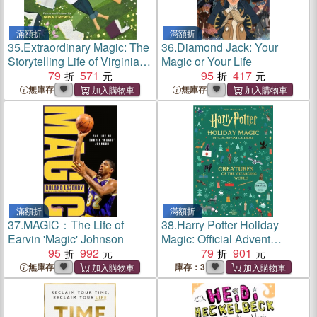
滿額折
滿額折
35.
Extraordinary Magic: The
36.
Diamond Jack: Your
Storytelling Life of Virginia
Magic or Your Life
Hamilton
79
571
95
417
無庫存
無庫存
滿額折
滿額折
37.
MAGIC：The Life of
38.
Harry Potter Holiday
Earvin 'Magic' Johnson
Magic: Official Advent
95
992
Calendar (降臨曆)
79
901
無庫存
庫存：3