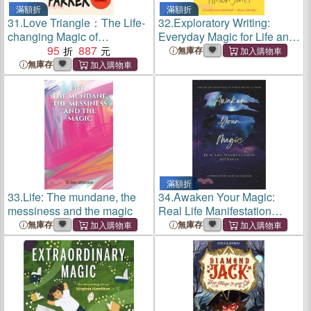
滿額折
滿額折
31.
Love Triangle：The Life-
32.
Exploratory Writing:
changing Magic of
Everyday Magic for Life and
Trigonometry
95
887
Work
無庫存
無庫存
滿額折
33.
Life: The mundane, the
34.
Awaken Your Magic:
messiness and the magic
Real Life Manifestation
Journeys
無庫存
無庫存