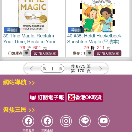
滿額折
滿額折
39.
Time Magic: Reclaim
40.
#35: Heidi Heckelbeck
Your Time, Reclaim Your
Sunshine Magic (平裝本)
Life
79
601
79
211
無庫存
庫存：1
共
6775
筆
第
170
頁
網站導航 >>
聚焦三民 >>
三民書局
三民出版