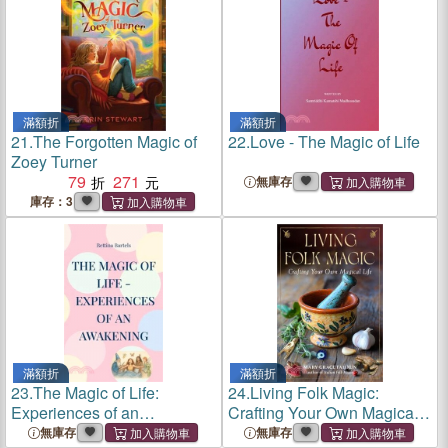
滿額折
滿額折
21.
The Forgotten Magic of
22.
Love - The Magic of Life
Zoey Turner
79
271
無庫存
庫存：3
滿額折
滿額折
23.
The Magic of Life:
24.
Living Folk Magic:
Experiences of an
Crafting Your Own Magical
Awakening
Life
無庫存
無庫存