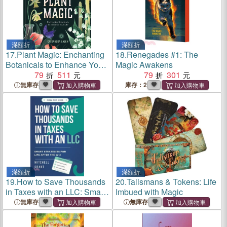
滿額折
滿額折
17.
Plant Magic: Enchanting
18.
Renegades #1: The
Botanicals to Enhance Your
Magic Awakens
Life
79
511
79
301
無庫存
庫存：2
滿額折
滿額折
19.
How to Save Thousands
20.
Talismans & Tokens: Life
in Taxes with an LLC: Smart
Imbued with Magic
Strategies for Life After the
無庫存
無庫存
W-2