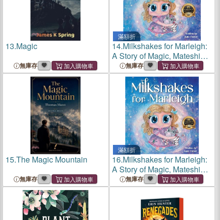
滿額折
13.
Magic
14.
Milkshakes for Marleigh:
A Story of Magic, Mateship,
& Life-Saving Kindness
無庫存
無庫存
滿額折
15.
The Magic Mountain
16.
Milkshakes for Marleigh:
A Story of Magic, Mateship,
& Life-Saving Kindness
無庫存
無庫存