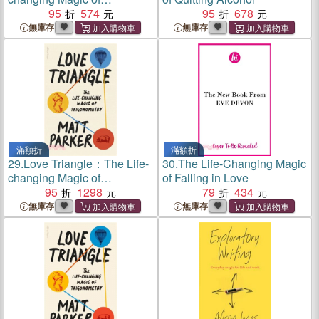
Trigonometry
95
574
95
678
無庫存
無庫存
滿額折
滿額折
29.
Love Triangle：The Life-
30.
The Life-Changing Magic
changing Magic of
of Falling in Love
Trigonometry
95
1298
79
434
無庫存
無庫存