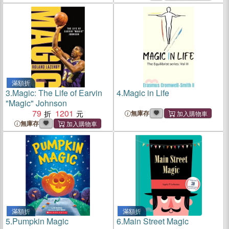
滿額折
3.
Magic: The Life of Earvin
4.
Magic in Life
"Magic" Johnson
79
1201
無庫存
無庫存
滿額折
滿額折
5.
Pumpkin Magic
6.
Main Street Magic