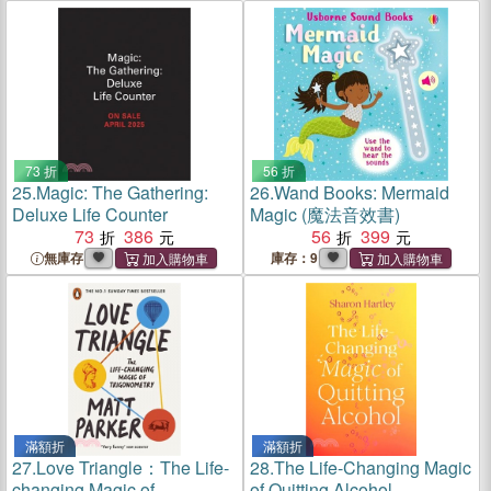
73 折
56 折
25.
Magic: The Gathering:
26.
Wand Books: Mermaid
Deluxe Life Counter
Magic (魔法音效書)
73
386
56
399
無庫存
庫存：9
滿額折
滿額折
27.
Love Triangle：The Life-
28.
The Life-Changing Magic
changing Magic of
of Quitting Alcohol