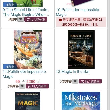
滿額折
9.
The Secret Life of Tools:
10.
Pathfinder Impossible
The Magic Begins When No
Magic
One is Watching
預購中
若需訂購本書，請電洽客服 02-
25006600[分機130、131]。
滿額折
11.
Pathfinder Impossible
12.
Magic in the Bar
Magic
95
3290
無庫存
無庫存