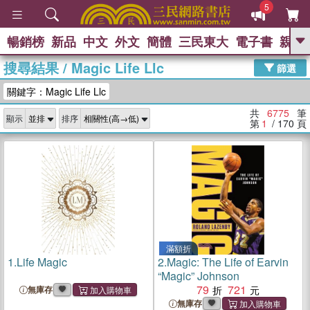
5
暢銷榜
新品
中文
外文
簡體
三民東大
電子書
親子
GO
搜尋結果
/
Magic Life Llc
篩選
熱搜：
關鍵字：Magic Life Llc
共
6775
筆
顯示
排序
第
1
/ 170
頁
滿額折
1.
Life Magic
2.
Magic: The Life of Earvin
“Magic” Johnson
79
721
無庫存
無庫存