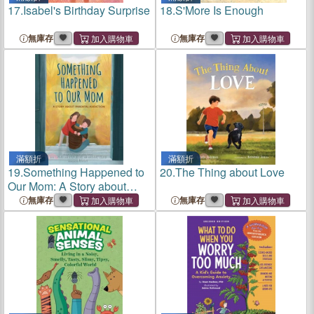
17.
Isabel's Birthday Surprise
18.
S'More Is Enough
無庫存
無庫存
滿額折
滿額折
19.
Something Happened to
20.
The Thing about Love
Our Mom: A Story about
Parental Addiction
無庫存
無庫存