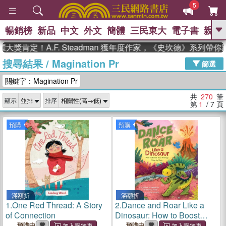
5
暢銷榜
新品
中文
外文
簡體
三民東大
電子書
親子
GO
！A.F. Steadman 獲年度作家，《史坎德》系列帶你踏上熱
搜尋結果
/
Magination Pr
、
、
熱搜：
東野圭吾
The Odyssey
篩選
、
、
父親節
如果歷史是一群喵
暑期
關鍵字：Magination Pr
、
、
推薦
國際布克獎 臺灣漫遊錄
方
、
、
念華
台灣的李登輝時代
數學女
共
270
筆
顯示
排序
、
孩：黎曼猜想
偉大的迷走神經
第
1
/ 7
頁
預購
預購
滿額折
滿額折
1.
One Red Thread: A Story
2.
Dance and Roar Like a
of Connection
Dinosaur: How to Boost
Your Energy Step by Step
預購中
預購中