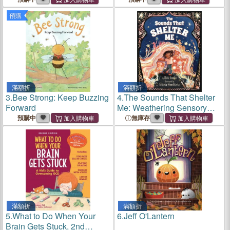
預購
滿額折
滿額折
3.
Bee Strong: Keep Buzzing
4.
The Sounds That Shelter
Forward
Me: Weathering Sensory
Storms
預購中
無庫存
滿額折
滿額折
5.
What to Do When Your
6.
Jeff O'Lantern
Brain Gets Stuck, 2nd