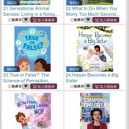
滿額折
滿額折
21.
Sensational Animal
22.
What to Do When You
Senses: Living in a Noisy,
Worry Too Much Second
Smelly, Tasty, Slimy, Tipsy,
Edition: A Kid's Guide to
無庫存
無庫存
Colorful World
Overcoming Anxiety
滿額折
滿額折
23.
True or False?: The
24.
Harper Becomes a Big
Science of Perception,
Sister
Misinformation, and
無庫存
無庫存
Disinformation