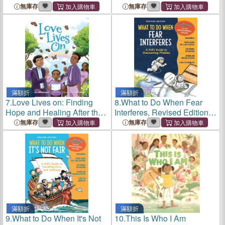
Edition: A Kid's Guide to
無庫存
無庫存
Overcoming Ocd
滿額折
滿額折
7.
Love Lives on: Finding
8.
What to Do When Fear
Hope and Healing After the
Interferes, Revised Edition:
Loss of a Loved One
A Kid's Guide to Overcoming
無庫存
無庫存
Phobias
滿額折
滿額折
9.
What to Do When It's Not
10.
This Is Who I Am