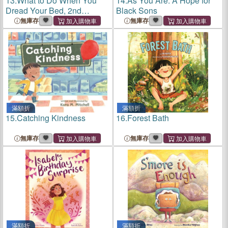
13.
What to Do When You
14.
As You Are: A Hope for
Dread Your Bed, 2nd
Black Sons
Edition: A Kid's Guide to
無庫存
無庫存
Overcoming Problems with
Sleep
滿額折
滿額折
15.
Catching Kindness
16.
Forest Bath
無庫存
無庫存
滿額折
滿額折