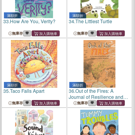
滿額折
滿額折
33.
How Are You, Verity?
34.
The Littlest Turtle
無庫存
無庫存
滿額折
滿額折
35.
Taco Falls Apart
36.
Out of the Fires: A
Journal of Resilience and
Recovery After Disaster
無庫存
無庫存