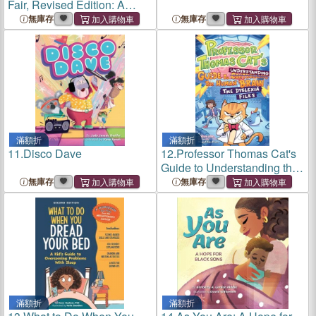
Fair, Revised Edition: A
Kid's Guide to Handling
無庫存
無庫存
Envy and Jealousy
滿額折
滿額折
11.
Disco Dave
12.
Professor Thomas Cat's
Guide to Understanding the
Human Brain: The Dyslexia
無庫存
無庫存
Files
滿額折
滿額折