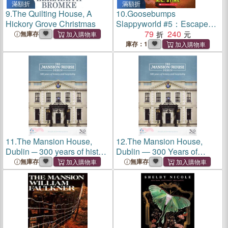
滿額折
滿額折
9.
The Quilting House, A
10.
Goosebumps
Hickory Grove Christmas
Slappyworld #5：Escape
from Shudder Mansion
79
240
無庫存
庫存：1
11.
The Mansion House,
12.
The Mansion House,
Dublin ─ 300 years of history
Dublin ― 300 Years of
and hospitality
History and Hospitality
無庫存
無庫存