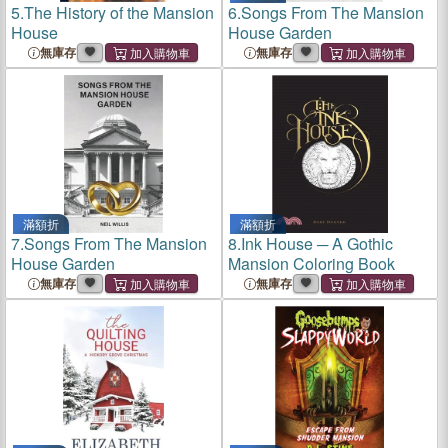
5.
The History of the Mansion
6.
Songs From The Mansion
House
House Garden
無庫存
無庫存
滿額折
滿額折
7.
Songs From The Mansion
8.
Ink House ─ A Gothic
House Garden
Mansion Coloring Book
無庫存
無庫存