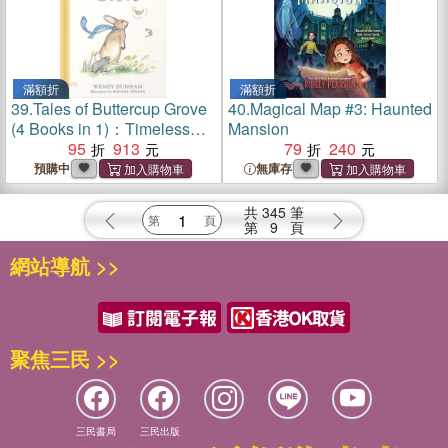
滿額折
滿額折
39.
Tales of Buttercup Grove
40.
Magical Map #3: Haunted
(4 Books in 1)：Timeless
Mansion
Stories of Friendship
95
913
79
240
預購中
無庫存
共
345
筆
第
9
頁
網站導航 >>
聚焦三民 >>
三民書局
三民出版