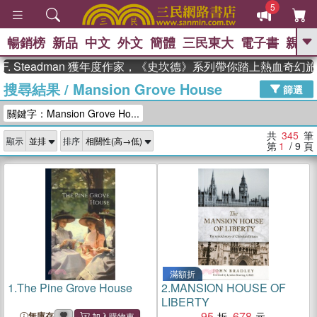
5
暢銷榜
新品
中文
外文
簡體
三民東大
電子書
親子
GO
teadman 獲年度作家，《史坎德》系列帶你踏上熱血奇幻旅程
搜尋結果
/
Mansion Grove House
、
熱搜：
東野圭吾
高希均教授回憶錄
篩選
、
、
、
The Odyssey
父親節
花開錦
關鍵字：Mansion Grove Ho...
、
、
、
繡
暑期推薦
方念華
台灣的
、
李登輝時代
數學女孩：黎曼猜想
共
345
筆
顯示
排序
、
、
偉大的迷走神經
如果歷史是一
第
1
/ 9
頁
、
群喵
臺灣漫遊錄
滿額折
1.
The Pine Grove House
2.
MANSION HOUSE OF
LIBERTY
95
678
無庫存