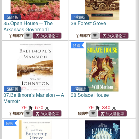
滿額折
滿額折
35.
Open House ─ The
36.
Forest Grove
Arkansas Governor
Mansion and Its Place in
無庫存
無庫存
History
預購
滿額折
滿額折
37.
Baltimore's Mansion ─ A
38.
Solace House
Memoir
79
570
79
840
無庫存
預購中
預購