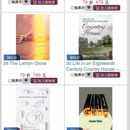
and Silver at the Mansion
79
479
無庫存
House
無庫存
滿額折
滿額折
29.
The Lemon Grove
30.
Life in an Eighteenth
Century Country House ─
79
749
Letters from the Grove
無庫存
無庫存