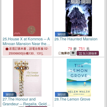
滿額折
25.
House X at Kommos ─ A
26.
The Haunted Mansion
Minoan Mansion Near the
Sea; the Pottery
79
751
若需訂購本書，請電洽客服 02-
無庫存
25006600[分機130、131]。
滿額折
滿額折
27.
The Honour and
28.
The Lemon Grove
Grandeur ─ Regalia, Gold