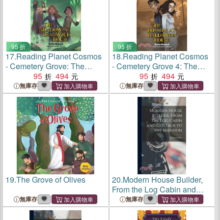
95 折
95 折
17.
Reading Planet Cosmos
18.
Reading Planet Cosmos
- Cemetery Grove: The
- Cemetery Grove 4: The
Shadow of Deadwick
95
494
Halloween House
95
494
House: Mars/Grey
Supernova/Red+
無庫存
無庫存
19.
The Grove of Olives
20.
Modern House Builder,
From the Log Cabin and
Cottage to the Mansion
無庫存
無庫存