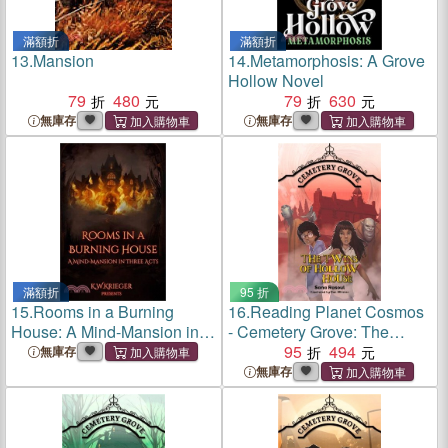
滿額折
滿額折
13.
Mansion
14.
Metamorphosis: A Grove
Hollow Novel
79
480
79
630
無庫存
無庫存
滿額折
95 折
15.
Rooms in a Burning
16.
Reading Planet Cosmos
House: A Mind-Mansion in
- Cemetery Grove: The
Three Acts
Twins of Hollow House:
95
494
無庫存
Jupiter/Blue
無庫存