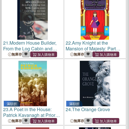
21.
Modern House Builder,
22.
Amy Knight at the
From the Log Cabin and
Mansion of Majesty: Part
Cottage to the Mansion
One: The Fun House
無庫存
無庫存
滿額折
滿額折
23.
A Poet in the House:
24.
The Orange Grove
Patrick Kavanagh at Priory
Grove
無庫存
無庫存