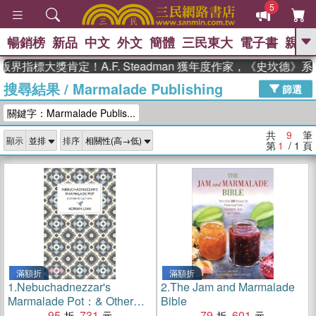
5
暢銷榜
新品
中文
外文
簡體
三民東大
電子書
親子
GO
界指標大獎肯定！A.F. Steadman 獲年度作家，《史坎德》
搜尋結果
/
Marmalade Publishing
、
熱搜：
東野圭吾
高希均教授回憶錄
篩選
、
、
、
The Odyssey
父親節
如果歷
關鍵字：Marmalade Publis...
、
、
史是一群喵
暑期推薦
國際布克
、
、
獎 臺灣漫遊錄
方念華
台灣的李
共
9
筆
顯示
排序
、
、
登輝時代
數學女孩：黎曼猜想
第
1
/ 1
頁
偉大的迷走神經
滿額折
滿額折
1.
Nebuchadnezzar's
2.
The Jam and Marmalade
Marmalade Pot：& Other
Bible
Reflections
95
731
79
601