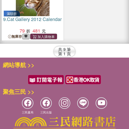
滿額折
9.
Cat Gallery 2012 Calendar
79
481
無庫存
共
9
筆
第
1
頁
網站導航 >>
聚焦三民 >>
三民書局
三民出版