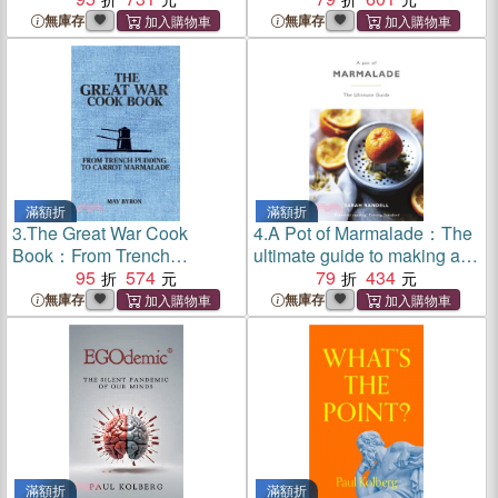
無庫存
無庫存
滿額折
滿額折
3.
The Great War Cook
4.
A Pot of Marmalade：The
Book：From Trench
ultimate guide to making and
Pudding to Carrot
95
574
cooking with marmalade
79
434
Marmalade
無庫存
無庫存
滿額折
滿額折