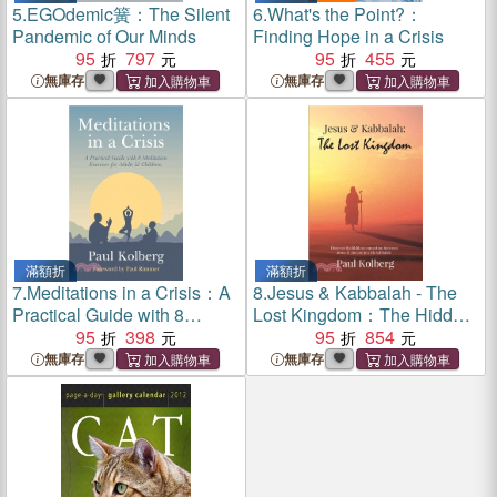
5.
EGOdemic簧：The Silent
6.
What's the Point?：
Pandemic of Our Minds
Finding Hope in a Crisis
95
797
95
455
無庫存
無庫存
滿額折
滿額折
7.
Meditations in a Crisis：A
8.
Jesus & Kabbalah - The
Practical Guide with 8
Lost Kingdom：The Hidden
Meditation Exercises for
95
398
Connection Between The
95
854
Adults & Children
Core Teaching of Jesus &
無庫存
無庫存
Ancient Jewish Kabbalah