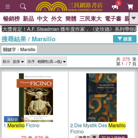
5
暢銷榜
新品
中文
外文
簡體
三民東大
電子書
親子
GO
定！A.F. Steadman 獲年度作家，《史坎德》系列帶你踏上
搜尋結果
/
Marsilio
、
熱搜：
東野圭吾
高希均教授回憶錄
篩選
、
、
、
The Odyssey
父親節
如果歷
關鍵字：Marsilio
、
、
史是一群喵
暑期推薦
國際布克
、
、
獎 臺灣漫遊錄
方念華
台灣的李
共
275
筆
顯示
排序
、
、
登輝時代
數學女孩：黎曼猜想
第
1
/ 7
頁
偉大的迷走神經
滿額折
1.
Marsilio
Ficino
2.
Die Mystik Des
Marsilio
Ficino
79
629
無庫存