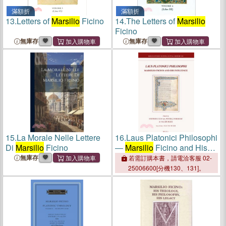
滿額折
滿額折
13.
Letters of
Marsilio
Ficino
14.
The Letters of
Marsilio
Ficino
無庫存
無庫存
15.
La Morale Nelle Lettere
16.
Laus Platonici Philosophi
Di
Marsilio
Ficino
―
Marsilio
Ficino and His
Influence
無庫存
若需訂購本書，請電洽客服 02-
25006600[分機130、131]。