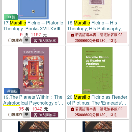
90 折
17.
Marsilio
Ficino ─ Platonic
18.
Marsilio
Ficino ─ His
Theology: Books XVII-XVIII
Theology, His Philosophy,
9
1197
His Legacy
若需訂購本書，請電洽客服 02-
無庫存
25006600[分機130、131]。
滿額折
19.
The Planets Within：The
20.
Marsilio
Ficino as Reader
Astrological Psychology of
of Plotinus: The 'Enneads'
Marsilio
95
Ficino
1042
Commentary
若需訂購本書，請電洽客服 02-
無庫存
25006600[分機130、131]。