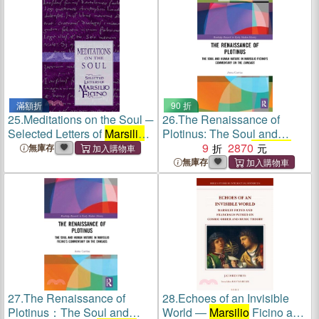
滿額折
90 折
25.
Meditations on the Soul ─
26.
The Renaissance of
Selected Letters of
Marsilio
Plotinus: The Soul and
Ficino
Human Nature in
9
2870
Marsilio
無庫存
Ficino's Commentary on the
無庫存
Enneads
27.
The Renaissance of
28.
Echoes of an Invisible
Plotinus：The Soul and
World ―
Marsilio
Ficino and