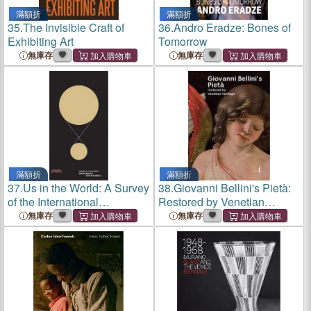
滿額折
滿額折
35.
The Invisible Craft of
36.
Andro Eradze: Bones of
Exhibiting Art
Tomorrow
無庫存
無庫存
滿額折
滿額折
37.
Us in the World: A Survey
38.
Giovanni Bellini's Pietà:
of the International
Restored by Venetian
Perception of Contemporary
Heritage
無庫存
無庫存
Italian Art