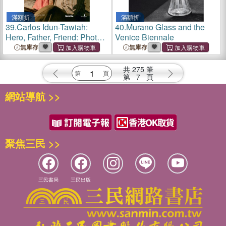
滿額折
滿額折
39.
Carlos Idun-Tawiah:
40.
Murano Glass and the
Hero, Father, Friend: Photo
Venice Biennale
Grant Deloitte 2025
無庫存
無庫存
共
275
筆
第
7
頁
網站導航 >>
聚焦三民 >>
三民書局
三民出版