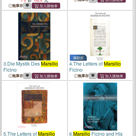
無庫存
滿額折
3.
Die Mystik Des
Marsilio
4.
The Letters of
Marsilio
Ficino
Ficino
無庫存
無庫存
5.
The Letters of
Marsilio
6.
Marsilio
Ficino and His