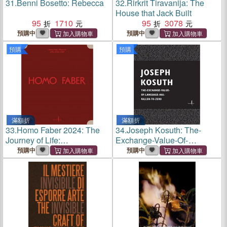
31.
Benni Bosetto: Rebecca
32.
Rirkrit Tiravanija: The
House that Jack Built
95
1710
95
3078
預購中
預購中
預購
預購
滿額折
滿額折
33.
Homo Faber 2024: The
34.
Joseph Kosuth: The-
Journey of Life:
Exchange-Value-Of-
Michelangelo Foundation for
Language-Has-Fallen-To-
預購中
預購中
Creativity and
Zero
Craftsmanship