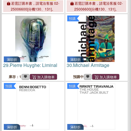
Human Nature in
Marsilio
Francesco Patrizi on Cosmic
若需訂購本書，請電洽客服 02-
若需訂購本書，請電洽客服 02-
Ficino's Commentary on the
Order and Music Theory
25006600[分機130、131]。
25006600[分機130、131]。
Enneads
預購
滿額折
滿額折
29.
Pierre Huyghe: Liminal
30.
Michael Armitage
庫存：1
預購中
預購
預購
滿額折
滿額折