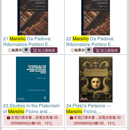
21.
Marsilio
Da Padova:
22.
Marsilio
Da Padova:
Riformatore Politico E
Riformatore Politico E
Religioso Del Secolo Xiv.
Religioso Del Secolo Xiv.
無庫存
無庫存
23.
Studies in the Platonism
24.
Plato's Persona ―
of
Marsilio
Ficino and
Marsilio
Ficino,
Giovanni Pico
Renaissance Humanism,
若需訂購本書，請電洽客服 02-
若需訂購本書，請電洽客服 02-
and Platonic Traditions
25006600[分機130、131]。
25006600[分機130、131]。