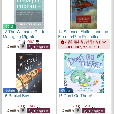
90 折
13.
The Woman's Guide to
14.
Science, Fiction, and the
Managing Migraine—
Fin-de-si?e Periodical
Understanding the Hormone
9
992
Press
若需訂購本書，請電洽客服 02-
Connection to Find Hope
無庫存
25006600[分機130、131]。
and Wellness
滿額折
滿額折
15.
Rocket Boy
16.
Don't Go There!
79
347
79
521
無庫存
無庫存