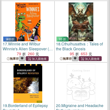
滿額折
95 折
17.
Winnie and Wilbur
18.
Cthulhusattva：Tales of
Winnie's Alien Sleepover (平
the Black Gnosis
裝本)
79
260
95
653
無庫存
無庫存
19.
Borderland of Epilepsy
20.
Migraine and Headache