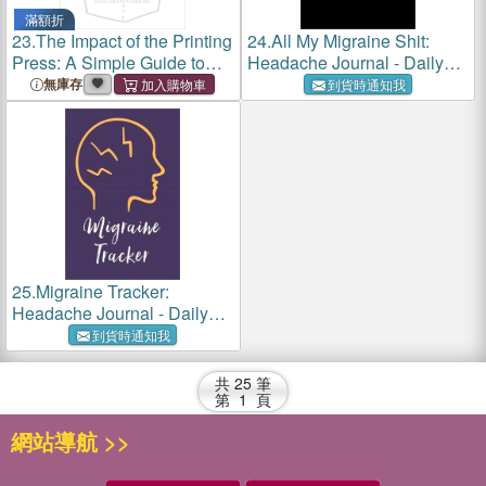
滿額折
23.
The Impact of the Printing
24.
All My Migraine Shit:
Press: A Simple Guide to
Headache Journal - Daily
Big Ideas
Tracker for Pain
無庫存
到貨時通知我
Management, Log Chronic
Pain Symptoms, Record
Doctor and Medical
Treatment
25.
Migraine Tracker:
Headache Journal - Daily
Tracker for Pain
到貨時通知我
Management, Log Chronic
Pain Symptoms, Record
共
25
筆
Doctor and Medical
第
1
頁
Treatment
網站導航 >>