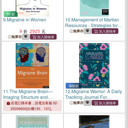
90 折
9.
Migraine in Women
10.
Management of Martian
Resources - Strategies for
9
2925
Sustainability
無庫存
無庫存
滿額折
11.
The Migraine Brain—
12.
Migraine Warrior: A Daily
Imaging Structure and
Tracking Journal For
Function
Migraines and Chronic
無庫存
若需訂購本書，請電洽客服 02-
Headaches (Trigger
25006600[分機130、131]。
Identification + Relief Log)