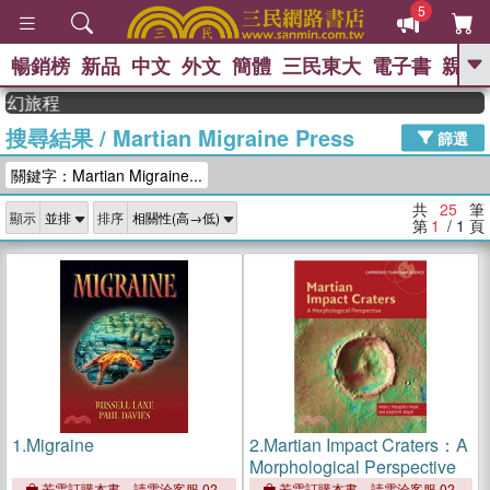
5
暢銷榜
新品
中文
外文
簡體
三民東大
電子書
親子
GO
旅程
搜尋結果
/
Martian Migraine Press
、
熱搜：
東野圭吾
高希均教授回憶錄
篩選
、
、
、
The Odyssey
父親節
如果歷
關鍵字：Martian Migraine...
、
、
史是一群喵
暑期推薦
國際布克
、
、
獎 臺灣漫遊錄
方念華
台灣的李
共
25
筆
顯示
排序
、
、
登輝時代
數學女孩：黎曼猜想
第
1
/ 1
頁
偉大的迷走神經
1.
Migraine
2.
Martian Impact Craters：A
Morphological Perspective
若需訂購本書，請電洽客服 02-
若需訂購本書，請電洽客服 02-