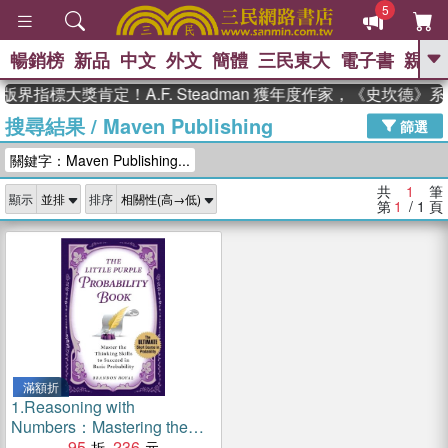
5
暢銷榜
新品
中文
外文
簡體
三民東大
電子書
親子
GO
版界指標大獎肯定！A.F. Steadman 獲年度作家，《史坎德
搜尋結果
/
Maven Publishing
、
、
熱搜：
東野圭吾
The Odyssey
篩選
、
、
父親節
如果歷史是一群喵
暑期
關鍵字：Maven Publishing...
、
、
推薦
國際布克獎 臺灣漫遊錄
方
、
、
念華
台灣的李登輝時代
數學女
共
1
筆
顯示
排序
、
孩：黎曼猜想
偉大的迷走神經
第
1
/ 1
頁
滿額折
1.
Reasoning with
Numbers：Mastering the
Thinking Skills That Make
95
236