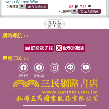
Jewish Women Who
Changed The World
95
718
無庫存
無庫存
共
10
筆
第
1
頁
網站導航 >>
聚焦三民 >>
三民書局
三民出版