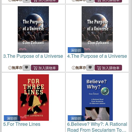
滿額折
3.
The Purpose of a Universe
4.
The Purpose of a Universe
無庫存
無庫存
滿額折
滿額折
5.
For Three Lines
6.
Believe? Why?: A Rational
Road From Secularism To