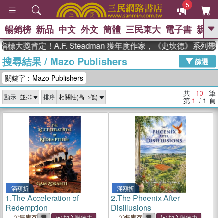
5
暢銷榜
新品
中文
外文
簡體
三民東大
電子書
親子
GO
大獎肯定！A.F. Steadman 獲年度作家，《史坎德》系列
搜尋結果
/
Mazo Publishers
、
熱搜：
東野圭吾
高希均教授回憶錄
篩選
、
、
、
The Odyssey
父親節
如果歷
關鍵字：Mazo Publishers
、
、
史是一群喵
暑期推薦
國際布克
、
、
獎 臺灣漫遊錄
方念華
台灣的李
共
10
筆
顯示
排序
、
、
登輝時代
數學女孩：黎曼猜想
第
1
/ 1
頁
偉大的迷走神經
滿額折
滿額折
1.
The Acceleration of
2.
The Phoenix After
Redemption
Disillusions
無庫存
無庫存