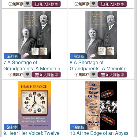
Observant Judaism
無庫存
無庫存
滿額折
滿額折
7.
A Shortage of
8.
A Shortage of
Grandparents: A Memoir of
Grandparents: A Memoir of
Loss and Discovery
Loss and Discovery
無庫存
無庫存
滿額折
滿額折
9.
Hear Her Voice!: Twelve
10.
At the Edge of an Abyss