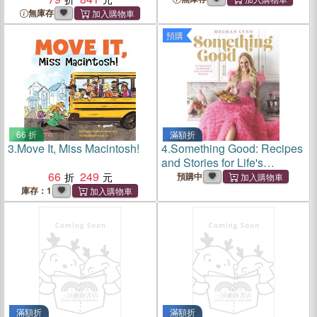
didn't happen
無庫存
預購
66 折
滿額折
3.
Move It, Miss Macintosh!
4.
Something Good: Recipes
and Stories for Life's
66
249
Unexpected Moments
預購中
庫存：1
滿額折
滿額折