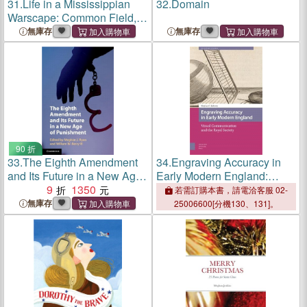
31.
Life in a Mississippian
32.
Domain
Warscape: Common Field,
Cahokia, and the Effects of
無庫存
無庫存
Warfare
90 折
33.
The Eighth Amendment
34.
Engraving Accuracy in
and Its Future in a New Age
Early Modern England:
of Punishment
9
1350
Visual Communication and
若需訂購本書，請電洽客服 02-
the Royal Society
無庫存
25006600[分機130、131]。