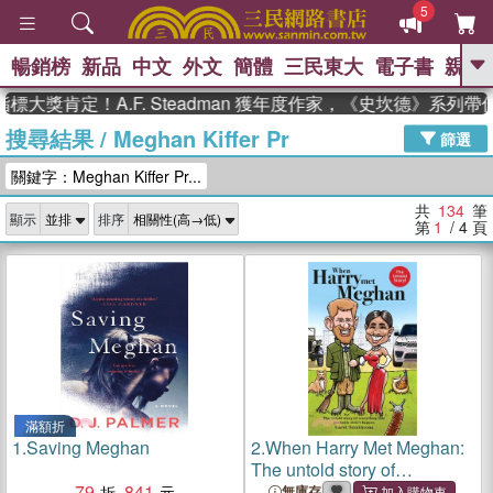
5
暢銷榜
新品
中文
外文
簡體
三民東大
電子書
親子
GO
肯定！A.F. Steadman 獲年度作家，《史坎德》系列帶你踏
搜尋結果
/
Meghan Kiffer Pr
、
熱搜：
東野圭吾
高希均教授回憶錄
篩選
、
、
、
The Odyssey
父親節
如果歷
關鍵字：Meghan Kiffer Pr...
、
、
史是一群喵
暑期推薦
國際布克
、
、
獎 臺灣漫遊錄
方念華
台灣的李
共
134
筆
顯示
排序
、
、
登輝時代
數學女孩：黎曼猜想
第
1
/ 4
頁
偉大的迷走神經
滿額折
1.
Saving Meghan
2.
When Harry Met Meghan:
The untold story of
79
841
everything that probably
無庫存