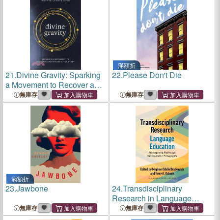
滿額折
21.
Divine Gravity: Sparking
22.
Please Don't Die
a Movement to Recover a
Better Christian Story
無庫存
無庫存
滿額折
23.
Jawbone
24.
Transdisciplinary
Research in Language
Education: Reimagining
無庫存
無庫存
Pathways for Equitable