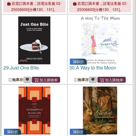
Directory 2023
Employment, Earnings,
若需訂購本書，請電洽客服 02-
若需訂購本書，請電洽客服 02-
Prices, Productivity, and
25006600[分機130、131]。
25006600[分機130、131]。
Other Labor Data
滿額折
29.
Just One Bite
30.
A Way to the Moon
無庫存
無庫存
滿額折
滿額折