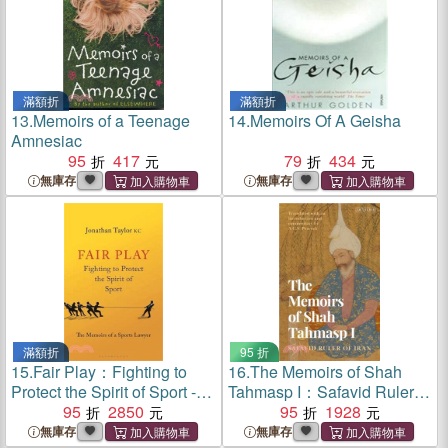
滿額折
滿額折
13.
Memoirs of a Teenage
14.
Memoirs Of A Geisha
Amnesiac
95
417
79
434
無庫存
無庫存
滿額折
95 折
15.
Fair Play：Fighting to
16.
The Memoirs of Shah
Protect the Spirit of Sport -
Tahmasp I：Safavid Ruler of
The Memoirs of a Sports
95
2850
Iran
95
1928
Lawyer
無庫存
無庫存