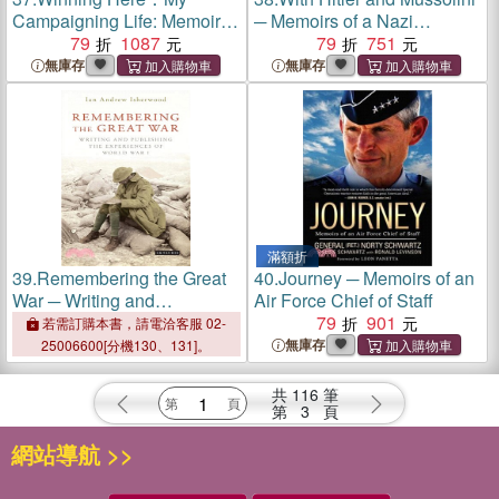
Campaigning Life: Memoirs
─ Memoirs of a Nazi
Volume 1
79
1087
Interpreter
79
751
無庫存
無庫存
滿額折
39.
Remembering the Great
40.
Journey ─ Memoirs of an
War ─ Writing and
Air Force Chief of Staff
Publishing the Experiences
79
901
若需訂購本書，請電洽客服 02-
of World War I
無庫存
25006600[分機130、131]。
共
116
筆
第
3
頁
網站導航 >>