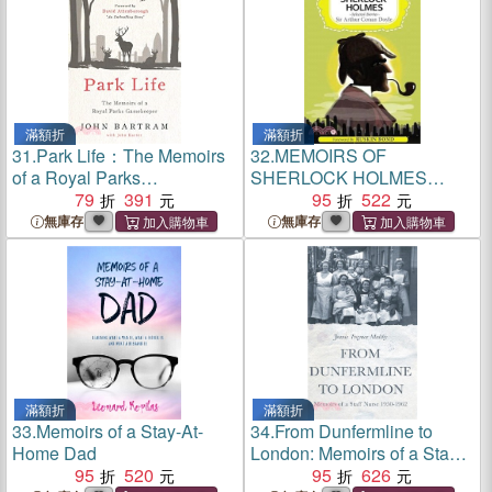
滿額折
滿額折
31.
Park Life：The Memoirs
32.
MEMOIRS OF
of a Royal Parks
SHERLOCK HOLMES
Gamekeeper
79
391
SELECTED STOR
95
522
無庫存
無庫存
滿額折
滿額折
33.
Memoirs of a Stay-At-
34.
From Dunfermline to
Home Dad
London: Memoirs of a Staff
95
520
Nurse 1950-1962
95
626