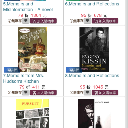
5.
Memoirs and
6.
Memoirs and Reflections
Misinformation：A novel
79
1304
95
678
無庫存
無庫存
滿額折
滿額折
7.
Memoirs from Mrs.
8.
Memoirs and Reflections
Hudson's Kitchen
79
411
95
1045
無庫存
無庫存