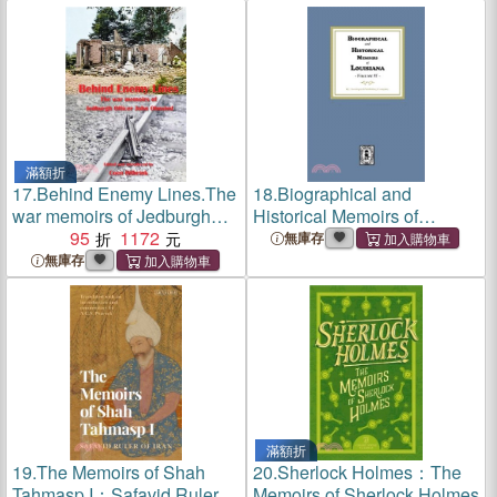
滿額折
17.
Behind Enemy Lines.The
18.
Biographical and
war memoirs of Jedburgh
Historical Memoirs of
Officer John Olmsted.
95
1172
Louisiana, Volume #1
無庫存
無庫存
滿額折
19.
The Memoirs of Shah
20.
Sherlock Holmes：The
Tahmasp I：Safavid Ruler of
Memoirs of Sherlock Holmes