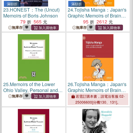
滿額折
滿額折
23.
HONEST：The (Uncut)
24.
Tojisha Manga：Japan's
Memoirs of Boris Johnson
Graphic Memoirs of Brain
79
565
and Mental Health
95
2612
無庫存
無庫存
25.
Memoirs of the Lower
26.
Tojisha Manga：Japan's
Ohio Valley, Personal and
Graphic Memoirs of Brain
Genealogical. Volume #2
and Mental Health
無庫存
若需訂購本書，請電洽客服 02-
25006600[分機130、131]。