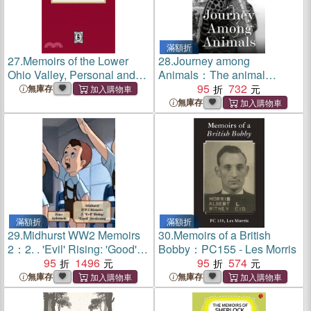
滿額折
27.
Memoirs of the Lower
28.
Journey among
Ohio Valley, Personal and
Animals：The animal
Genealogical. Volume #1
stories and memoirs of a
95
732
無庫存
zoologist
無庫存
滿額折
滿額折
29.
Midhurst WW2 Memoirs
30.
Memoirs of a British
2：2. . 'Evil' Rising: 'Good'
Bobby：PC155 - Les Morris
Awakening
95
1496
95
574
無庫存
無庫存