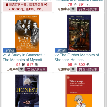
Iran
79
391
若需訂購本書，請電洽客服 02-
無庫存
25006600[分機130、131]。
滿額折
滿額折
21.
A Study In Statecraft：
22.
The Further Memoirs of
The Memoirs of Mycroft
Sherlock Holmes
Holmes
95
617
95
802
無庫存
無庫存