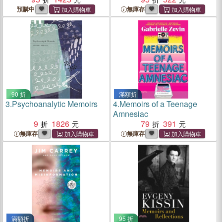
預購中
無庫存
90 折
滿額折
3.
Psychoanalytic Memoirs
4.
Memoirs of a Teenage
Amnesiac
9
1826
79
391
無庫存
無庫存
滿額折
95 折