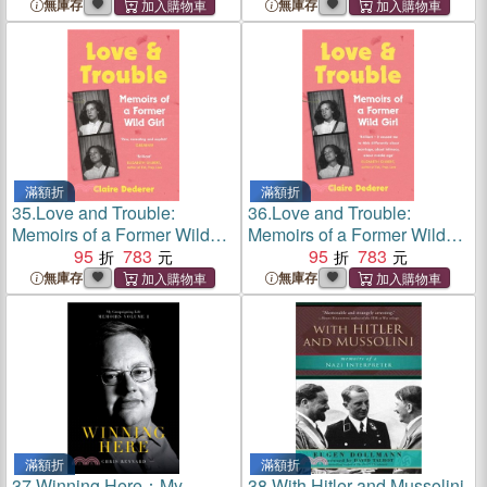
無庫存
無庫存
滿額折
滿額折
35.
Love and Trouble:
36.
Love and Trouble:
Memoirs of a Former Wild
Memoirs of a Former Wild
Girl
95
783
Girl
95
783
無庫存
無庫存
滿額折
滿額折
37.
Winning Here：My
38.
With Hitler and Mussolini