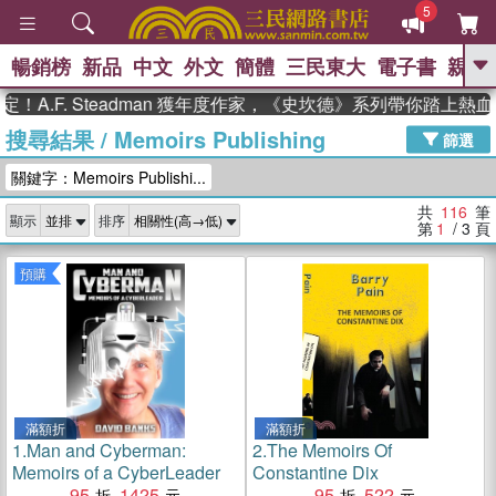
5
暢銷榜
新品
中文
外文
簡體
三民東大
電子書
親子
GO
. Steadman 獲年度作家，《史坎德》系列帶你踏上熱血奇幻旅
搜尋結果
/
Memoirs Publishing
、
熱搜：
東野圭吾
高希均教授回憶錄
篩選
、
、
、
The Odyssey
父親節
如果歷
關鍵字：Memoirs Publishi...
、
、
史是一群喵
暑期推薦
國際布克
、
、
獎 臺灣漫遊錄
方念華
台灣的李
共
116
筆
顯示
排序
、
、
登輝時代
數學女孩：黎曼猜想
第
1
/ 3
頁
偉大的迷走神經
預購
滿額折
滿額折
1.
Man and Cyberman:
2.
The Memoirs Of
Memoirs of a CyberLeader
Constantine Dix
95
1425
95
522