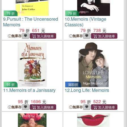
79 折
79 折
9.
Pursuit : The Uncensored
10.
Memoirs (Vintage
Memoirs
Classics)
79
651
79
738
無庫存
無庫存
95 折
滿額折
11.
Memoirs of a Janissary
12.
Long Life: Memoirs
95
1696
95
522
無庫存
無庫存