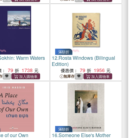
滿額折
Sokhin: Warm Waters
12.
Rosta Windows (Bilingual
Edition)
79
1738
79
1956
價：
優惠價：
存
無庫存
滿額折
ce of our Own
16.
Someone Else's Mother