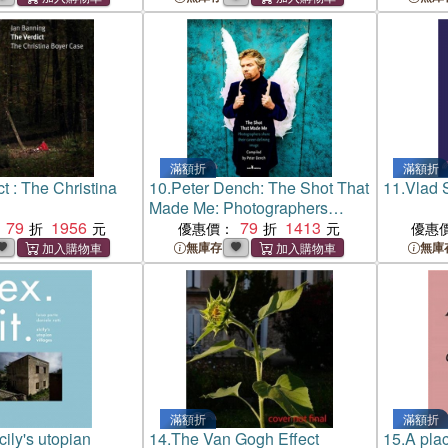
滿額折
滿額折
t : The Christina
10.
Peter Dench: The Shot That
11.
Vlad 
Made Me: Photographers
79
1956
share their career-defining
79
1413
優惠價：
優惠
image
無庫存
無庫
滿額折
滿額折
icily's utopian
14.
The Van Gogh Effect
15.
A pla