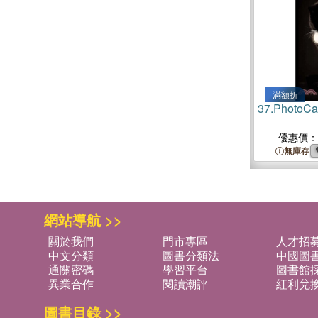
滿額折
37.
PhotoCa
優惠價：
無庫存
網站導航 >>
關於我們
門市專區
人才招
中文分類
圖書分類法
中國圖
通關密碼
學習平台
圖書館採
異業合作
閱讀潮評
紅利兌
圖書目錄 >>