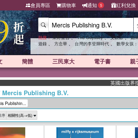
會員專區
購物車
通知
紅利兌換
5
、
、
、
熱搜：
東野圭吾
The Odyssey
父親節
如
、
、
、
遊錄
方念華
台灣的李登輝時代
數學女孩：
文
簡體
三民東大
電子書
親
英國出版界指標大獎肯定！
/
Mercis Publishing B.V.
Publishin...
排序