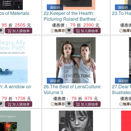
滿額折
滿額折
s of Materials
22.
Keeper of the Hearth:
23.
To Ha
Picturing Roland Barthes’
95
2505
Unseen Photograph
79
2390
優惠價：
優惠
無庫存
無庫
滿額折
滿額折
h: A window on
26.
The Best of LensCulture:
27.
Dear 
Volume 3
Illustrate
79
1738
79
979
freedom
優惠價：
優惠
無庫存
無庫