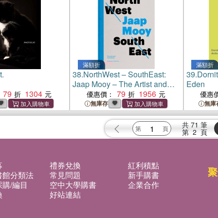
滿額折
滿額折
t.
38.
NorthWest – SouthEast:
39.
Dornit
Jaap Mooy – The Artist and
Eden
79
1304
His Collector
79
1956
優惠價：
優惠
無庫存
無庫
共
71
筆
第
2
頁
募
禮券兌換
紅利積點
聚
書館分類法
常見問題
新手購書
購/編目
空中大學購書
企業合作
換
好站連結