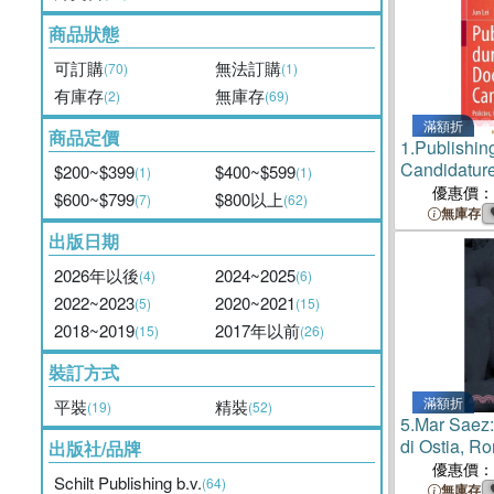
商品狀態
可訂購
無法訂購
(70)
(1)
有庫存
無庫存
(2)
(69)
滿額折
商品定價
1.
Publishin
Candidatur
$200~$399
$400~$599
(1)
(1)
Practices, a
優惠價：
$600~$799
$800以上
(7)
(62)
無庫存
出版日期
2026年以後
2024~2025
(4)
(6)
2022~2023
2020~2021
(5)
(15)
2018~2019
2017年以前
(15)
(26)
裝訂方式
滿額折
平裝
精裝
(19)
(52)
5.
Mar Saez:
di Ostia, R
出版社/品牌
優惠價：
Schilt Publishing b.v.
(64)
無庫存