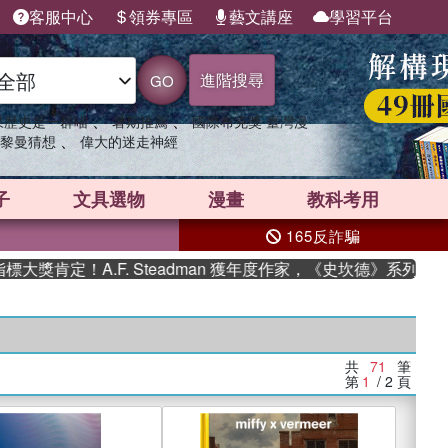
客服中心
領券專區
藝文講座
學習平台
進階搜尋
GO
、
、
果歷史是一群喵
暑期推薦
國際布克獎 臺灣漫
、
黎曼猜想
偉大的迷走神經
子
文具選物
漫畫
教科考用
165反詐騙
A.F. Steadman 獲年度作家，《史坎德》系列帶你踏上熱血
共
71
筆
第
1
/ 2
頁