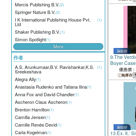
Mercis Publishing B.V.
(2)
Springer Nature B.V.
(2)
I K International Publishing House Pvt.
(1)
Ltd
Shaker Publishing B.V.
(1)
Simon Spotlight
(1)
More
滿額折
9.
The Verdic
作者
Boyer Case
A.S. Arunkumaar,B.V. Ravishankar,K.S.
(1)
優惠價：
Sreekeshava
無庫存
Alegra Ally
(1)
Anastasia Rudenko and Tatiana Ilina
(1)
Anna Fox and David Chandler
(1)
Ascheron Claus Ascheron
(1)
Brenton Hamilton
(1)
Camilla Jensen
(1)
Camille Renée Devid
(1)
滿額折
Carla Kogelman
(1)
13.
Ex. It.: S