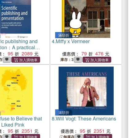
滿額折
fic publishing and
4.
Miffy x Vermeer
tion：A practical
h advice on doctoral
95
2089
79
476
價：
優惠價：
and career planning
存
庫存：3
滿額折
use to Believe that
8.
Will Vogt: These Americans
 Liked Pink
95
2351
95
2351
價：
優惠價：
存
無庫存