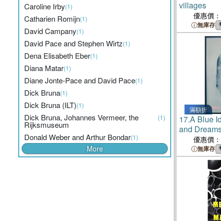
villages
Caroline Irby
(1)
優惠價：
Catharien Romijn
(1)
無庫存
David Campany
(1)
David Pace and Stephen Wirtz
(1)
Dena Elisabeth Eber
(1)
Diana Matar
(1)
Diane Jonte-Pace and David Pace
(1)
Dick Bruna
(1)
Dick Bruna (ILT)
(1)
滿額折
Dick Bruna, Johannes Vermeer, the
(1)
17.
A Blue I
Rijksmuseum
and Dream
Donald Weber and Arthur Bondar
(1)
優惠價：
More
無庫存