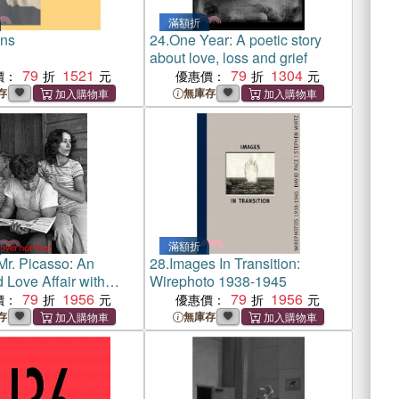
滿額折
ns
24.
One Year: A poetic story
about love, loss and grief
79
1521
79
1304
價：
優惠價：
存
無庫存
滿額折
Mr. Picasso: An
28.
Images In Transition:
d Love Affair with
Wirephoto 1938-1945
79
1956
79
1956
價：
優惠價：
存
無庫存