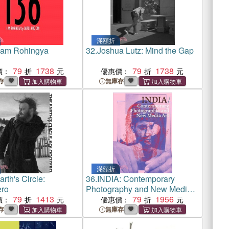
滿額折
I am Rohingya
32.
Joshua Lutz: Mind the Gap
79
1738
79
1738
價：
優惠價：
存
無庫存
滿額折
rth's Circle:
36.
INDIA: Contemporary
ero
Photography and New Media
79
1413
Art
79
1956
價：
優惠價：
存
無庫存