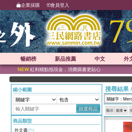
企業採購
會員登入
暢銷榜
新品
推薦
中文
外
NEW
紅利積點抵現金，消費購書更貼心
搜尋結果
縮小範圍
關鍵字：Mercis 
篩選商品
顯示
商品類型
外文書
(71)