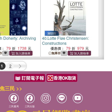
滿額折
h Doherty: Archiving
40.
Lotte Fløe Christensen:
Constructions
79
1738
79
979
價：
優惠價：
存
無庫存
1
2
焦三民 >>
三民書局
三民出版