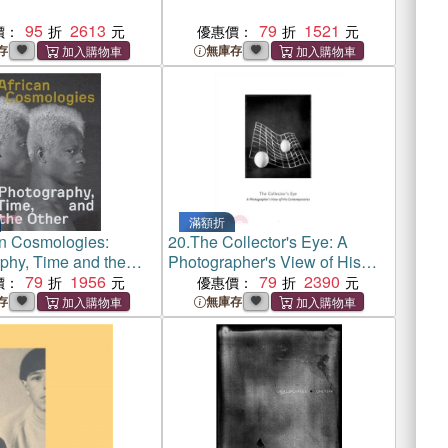
95
2613
79
1521
價：
優惠價：
存
無庫存
滿額折
an Cosmologies:
20.
The Collector's Eye: A
phy, Time and the
Photographer's View of His
79
1956
Contemporaries
79
2390
價：
優惠價：
存
無庫存