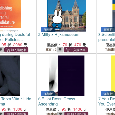
滿額折
滿額折
g during Doctoral
2.
Miffy x Rijksmuseum
3.
Scienti
e：Policies,
presenta
nd Identities
95
2089
79
476
guide wit
優惠價：
優惠
studies 
庫存：2
無庫
滿額折
滿額折
 Terza Vita：Lido
6.
Elliot Ross: Crows
7.
You Ref
oma
Ascending
You Ever
95
1306
95
1436
優惠價：
優惠
無庫存
無庫