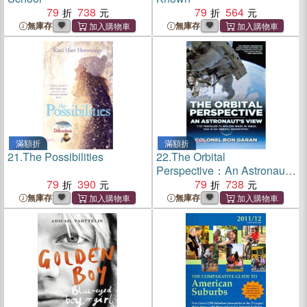
79
738
79
564
無庫存
無庫存
滿額折
滿額折
21.
The Possibilities
22.
The Orbital
Perspective：An Astronaut's
79
390
View
79
738
無庫存
無庫存