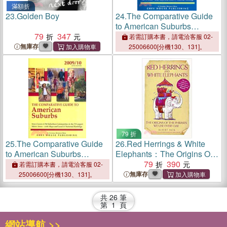
滿額折
23.
Golden Boy
24.
The Comparative Guide
to American Suburbs
79
347
2011/2012
若需訂購本書，請電洽客服 02-
無庫存
25006600[分機130、131]。
79 折
25.
The Comparative Guide
26.
Red Herrings & White
to American Suburbs
Elephants：The Origins Of
2009/10
The Phrases We Use Every
79
390
若需訂購本書，請電洽客服 02-
Day
無庫存
25006600[分機130、131]。
共
26
筆
第
1
頁
網站導航 >>