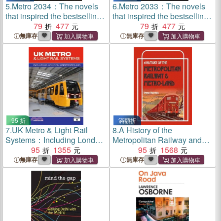
5.
Metro 2034：The novels
6.
Metro 2033：The novels
that inspired the bestselling
that inspired the bestselling
games
79
477
games
79
477
無庫存
無庫存
95 折
滿額折
7.
UK Metro & Light Rail
8.
A History of the
Systems：Including London
Metropolitan Railway and
Underground
95
1355
Metro-Land
95
1568
無庫存
無庫存