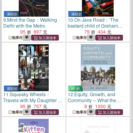
滿額折
滿額折
9.
Mind the Gap：Walking
10.
On Java Road：'The
Delhi with the Metro
bastard child of Graham
95
897
Greene and Patricia
79
434
Highsmith' METRO
無庫存
無庫存
滿額折
90 折
11.
Squeaky Wheels：
12.
Equity, Growth, and
Travels with My Daughter by
Community ─ What the
Train, Plane, Metro, Tuk-tuk
95
757
Nation Can Learn from
9
1350
and Wheelchair
America's Metro Areas
無庫存
無庫存