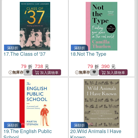
滿額折
滿額折
17.
The Class of '37
18.
Not The Type
79
738
79
390
無庫存
無庫存
滿額折
滿額折
19.
The English Public
20.
Wild Animals I Have
School
Known