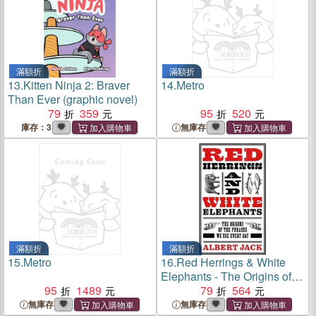
滿額折
滿額折
13.
Kitten Ninja 2: Braver
14.
Metro
Than Ever (graphic novel)
79
359
95
520
庫存：3
無庫存
滿額折
滿額折
15.
Metro
16.
Red Herrings & White
Elephants - The Origins of
95
1489
the Phrases We Use Every
79
564
Day
無庫存
無庫存