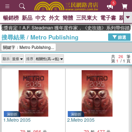
5
暢銷榜
新品
中文
外文
簡體
三民東大
電子書
親子
GO
定！A.F. Steadman 獲年度作家，《史坎德》系列帶你踏上
搜尋結果
/
Metro Publishing
、
、
熱搜：
東野圭吾
The Odyssey
篩選
、
如果歷史是一群喵
國際布克獎 臺灣
關鍵字：Metro Publishing...
、
、
漫遊錄
方念華
台灣的李登輝時
、
、
代
數學女孩：黎曼猜想
偉大的
共
26
筆
顯示
排序
迷走神經
第
1
/ 1
頁
滿額折
滿額折
1.
Metro 2035
2.
Metro 2035
79
956
79
477