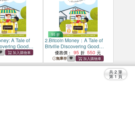
95 折
ney: A Tale of
2.
Bitcoin Money：A Tale of
scovering Good
Bitville Discovering Good
Money
95
550
優惠價：
無庫存
共
2
筆
第
1
頁