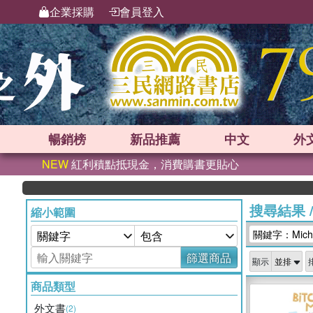
企業採購
會員登入
暢銷榜
新品
推薦
中文
外
NEW
紅利積點抵現金，消費購書更貼心
搜尋結果
縮小範圍
關鍵字：Micha
篩選商品
顯示
商品類型
外文書
(2)