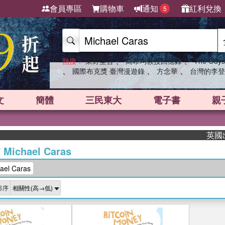
會員專區
購物車
通知
紅利兌換
5
、
、
熱搜：
東野圭吾
高希均教授回憶錄
The Odys
、
、
、
國際布克獎 臺灣漫遊錄
方念華
台灣的李登
文
簡體
三民東大
電子書
親
英國出版
/
Michael Caras
el Caras
排序