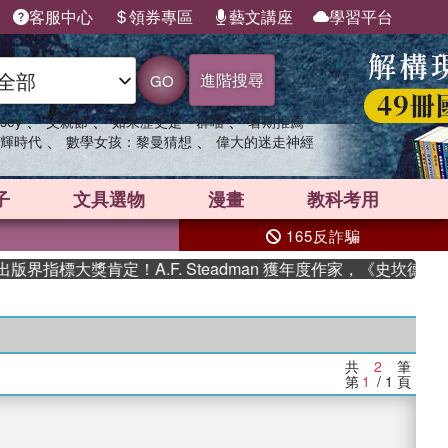
客服中心
領券專區
藝文講座
學習平台
進階搜尋
GO
、
、
、
sey
父親節
如果歷史是一群喵
暑期推薦
、
、
輝時代
數學女孩：黎曼猜想
偉大的迷走神經
子
文具選物
漫畫
教科考用
165反詐騙
界指標大獎肯定！A.F. Steadman 獲年度作家，《史坎德》
共
2
筆
第
1
/ 1
頁