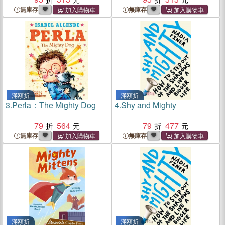
無庫存
無庫存
滿額折
滿額折
3.
Perla：The Mighty Dog
4.
Shy and Mighty
79
564
79
477
無庫存
無庫存
滿額折
滿額折