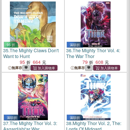
95 折
滿額折
35.
The Mighty Claws Don't
36.
The Mighty Thor Vol. 4:
Want to Hunt
The War Thor
95
664
79
608
無庫存
無庫存
滿額折
滿額折
37.
The Mighty Thor Vol. 3:
38.
Mighty Thor Vol. 2, The:
Asgard/shi'ar War
Lords Of Midgard