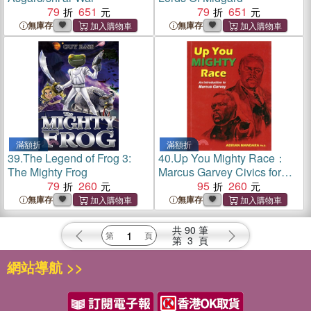
79
651
79
651
無庫存
無庫存
滿額折
滿額折
39.
The Legend of Frog 3:
40.
Up You Mighty Race：
The Mighty Frog
Marcus Garvey Civics for
79
260
Schools
95
260
無庫存
無庫存
共
90
筆
第
3
頁
網站導航 >>