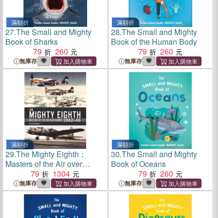
滿額折
滿額折
27.
The Small and Mighty
28.
The Small and Mighty
Book of Sharks
Book of the Human Body
79
260
79
260
無庫存
無庫存
滿額折
滿額折
29.
The Mighty Eighth：
30.
The Small and Mighty
Masters of the Air over
Book of Oceans
Europe 1942-45
79
1304
79
260
無庫存
無庫存