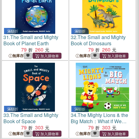
滿額折
滿額折
31.
The Small and Mighty
32.
The Small and Mighty
Book of Planet Earth
Book of Dinosaurs
79
260
79
260
無庫存
無庫存
滿額折
滿額折
33.
The Small and Mighty
34.
The Mighty Lions & the
Book of Space
Big Match：What if We
79
303
Don't Win?
79
303
無庫存
無庫存