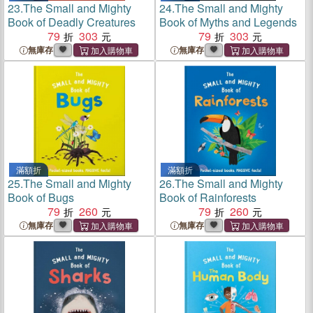
23.
The Small and Mighty
24.
The Small and Mighty
Book of Deadly Creatures
Book of Myths and Legends
79
303
79
303
無庫存
無庫存
滿額折
滿額折
25.
The Small and Mighty
26.
The Small and Mighty
Book of Bugs
Book of Rainforests
79
260
79
260
無庫存
無庫存