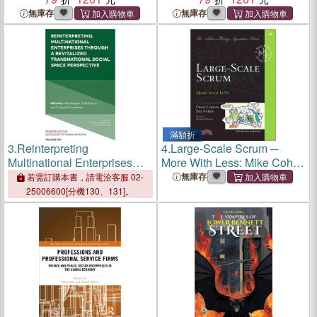
無庫存
無庫存
滿額折
3.
Reinterpreting
4.
Large-Scale Scrum ─
Multinational Enterprises
More With Less: Mike Cohn
Through a Revitalized
Signature Book
無庫存
若需訂購本書，請電洽客服 02-
Transnational Social Space
25006600[分機130、131]。
Perspective