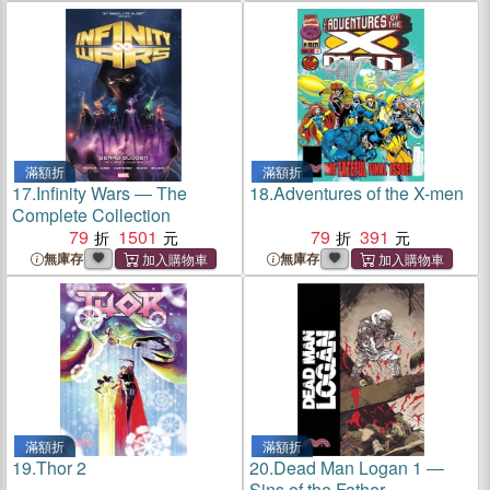
滿額折
滿額折
17.
Infinity Wars ― The
18.
Adventures of the X-men
Complete Collection
79
1501
79
391
無庫存
無庫存
滿額折
滿額折
19.
Thor 2
20.
Dead Man Logan 1 ―
Sins of the Father