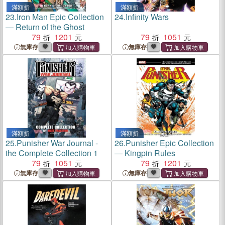
滿額折
滿額折
23.
Iron Man Epic Collection
24.
Infinity Wars
― Return of the Ghost
79
1201
79
1051
無庫存
無庫存
滿額折
滿額折
25.
Punisher War Journal -
26.
Punisher Epic Collection
the Complete Collection 1
― Kingpin Rules
79
1051
79
1201
無庫存
無庫存