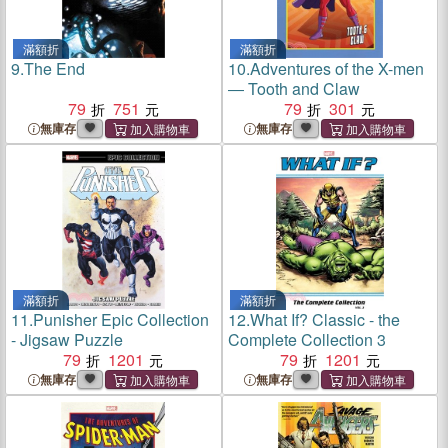
滿額折
滿額折
9.
The End
10.
Adventures of the X-men
― Tooth and Claw
79
751
79
301
無庫存
無庫存
滿額折
滿額折
11.
Punisher Epic Collection
12.
What If? Classic - the
- Jigsaw Puzzle
Complete Collection 3
79
1201
79
1201
無庫存
無庫存