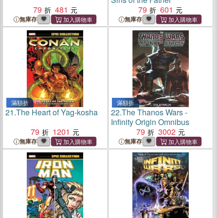
79
481
79
601
無庫存
無庫存
滿額折
滿額折
21.
The Heart of Yag-kosha
22.
The Thanos Wars -
Infinity Origin Omnibus
79
1201
79
3002
無庫存
無庫存