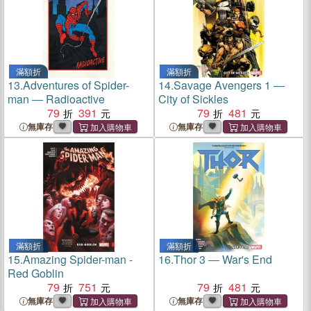
滿額折
滿額折
13.
Adventures of Spider-
14.
Savage Avengers 1 ―
man ― Radioactive
City of Sickles
79
391
79
481
無庫存
無庫存
滿額折
滿額折
15.
Amazing Spider-man -
16.
Thor 3 ― War's End
Red Goblin
79
751
79
481
無庫存
無庫存