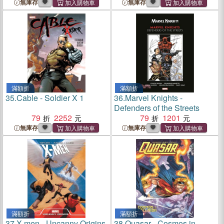
無庫存
無庫存
滿額折
滿額折
35.
Cable - Soldier X 1
36.
Marvel Knights -
Defenders of the Streets
79
2252
79
1201
無庫存
無庫存
滿額折
滿額折
37.
X-men - Uncanny Origins
38.
Quasar - Cosmos in