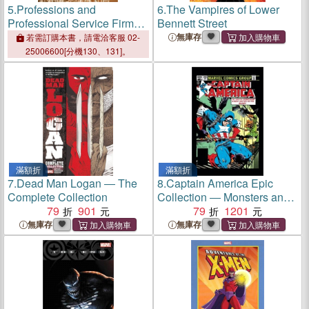
5.
Professions and
6.
The Vampires of Lower
Professional Service Firms
Bennett Street
― Private and Public Sector
無庫存
若需訂購本書，請電洽客服 02-
Enterprises in the Global
25006600[分機130、131]。
Economy
滿額折
滿額折
7.
Dead Man Logan ― The
8.
Captain America Epic
Complete Collection
Collection ― Monsters and
79
901
Men
79
1201
無庫存
無庫存