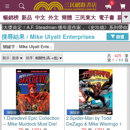
5
暢銷榜
新品
中文
外文
簡體
三民東大
電子書
親子
GO
！A.F. Steadman 獲年度作家，《史坎德》系列帶你踏上
搜尋結果
/
Mike Ulyatt Enterprises
、
熱搜：
東野圭吾
高希均教授回憶錄
篩選
、
、
、
The Odyssey
父親節
如果歷
關鍵字：Mike Ulyatt Ente...
、
、
史是一群喵
暑期推薦
國際布克
、
、
獎 臺灣漫遊錄
方念華
台灣的李
共
425
筆
顯示
排序
、
、
登輝時代
數學女孩：黎曼猜想
第
1
/ 11
頁
偉大的迷走神經
滿額折
滿額折
1.
Daredevil Epic Collection
2.
Spider-Man by Todd
─ Mike Murdock Must Die!
DeZago & Mike Wieringo 1
79
1201
79
1201