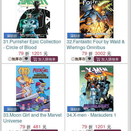
滿額折
滿額折
31.
Punisher Epic Collection
32.
Fantastic Four by Waid &
- Circle of Blood
Wieringo Omnibus
79
1201
79
3002
無庫存
無庫存
滿額折
滿額折
33.
Moon Girl and the Marvel
34.
X-men - Marauders 1
Universe
79
481
79
1201