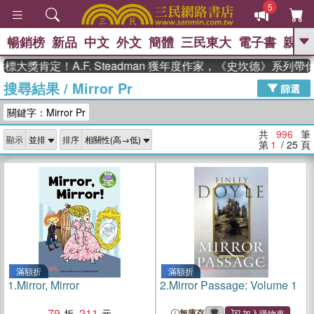
5
暢銷榜
新品
中文
外文
簡體
三民東大
電子書
親子
GO
定！A.F. Steadman 獲年度作家，《史坎德》系列帶你踏上
搜尋結果
/
Mirror Pr
、
熱搜：
東野圭吾
高希均教授回憶錄
篩選
、
、
、
The Odyssey
父親節
如果歷
關鍵字：Mirror Pr
、
、
史是一群喵
暑期推薦
國際布克
、
、
獎 臺灣漫遊錄
方念華
台灣的李
共
996
筆
顯示
排序
、
、
登輝時代
數學女孩：黎曼猜想
第
1
/ 25
頁
偉大的迷走神經
滿額折
滿額折
1.
Mirror, Mirror
2.
Mirror Passage: Volume 1
79
211
無庫存