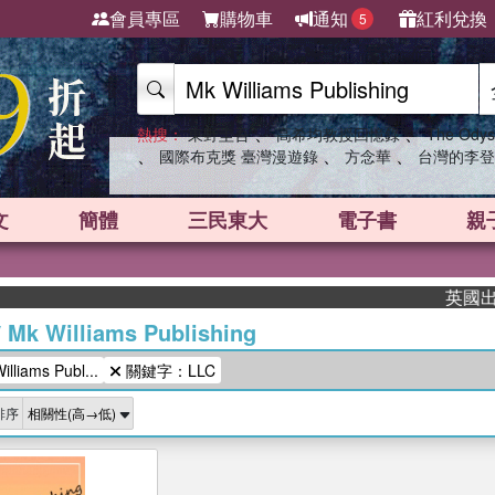
會員專區
購物車
通知
紅利兌換
5
、
、
熱搜：
東野圭吾
高希均教授回憶錄
The Odys
、
、
、
國際布克獎 臺灣漫遊錄
方念華
台灣的李登
文
簡體
三民東大
電子書
親
英國出版界
/
Mk Williams Publishing
iams Publ...
關鍵字：LLC
排序