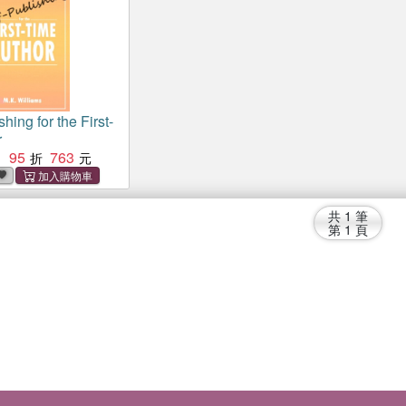
shing for the First-
r
95
763
：
共
1
筆
第
1
頁