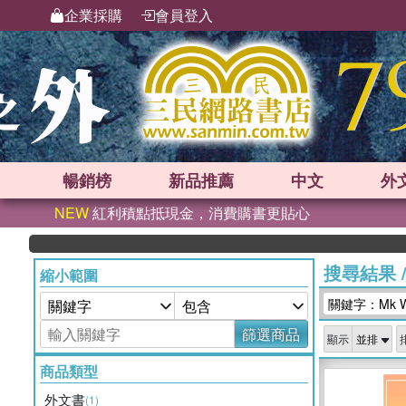
企業採購
會員登入
暢銷榜
新品
推薦
中文
外
NEW
紅利積點抵現金，消費購書更貼心
搜尋結果
縮小範圍
關鍵字：Mk Will
篩選商品
顯示
商品類型
外文書
(1)