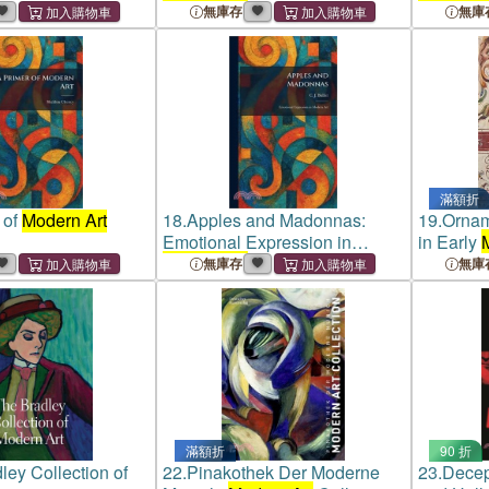
無庫存
無庫
滿額折
 of
Modern Art
18.
Apples and Madonnas:
19.
Ornam
Emotional Expression in
in Early
Modern Art
無庫存
無庫
滿額折
90 折
ley Collection of
22.
Pinakothek Der Moderne
23.
Decep