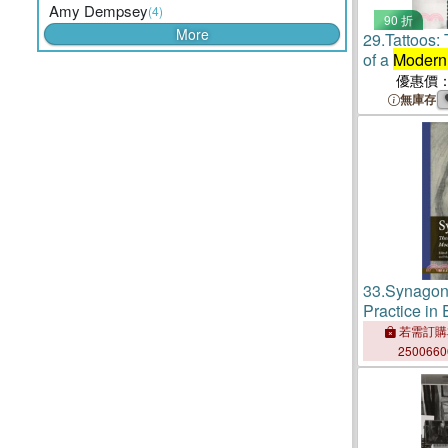
Amy Dempsey
(4)
90 折
More
29.
Tattoos:
of a
Modern 
優惠價
無庫存
33.
Synagon
Practice in 
若需訂購
250066