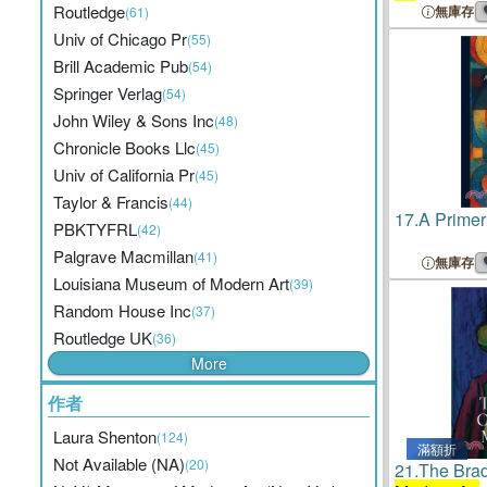
Routledge
無庫存
(61)
Univ of Chicago Pr
(55)
Brill Academic Pub
(54)
Springer Verlag
(54)
John Wiley & Sons Inc
(48)
Chronicle Books Llc
(45)
Univ of California Pr
(45)
Taylor & Francis
(44)
17.
A Primer
PBKTYFRL
(42)
Palgrave Macmillan
(41)
無庫存
Louisiana Museum of Modern Art
(39)
Random House Inc
(37)
Routledge UK
(36)
More
作者
Laura Shenton
(124)
滿額折
Not Available (NA)
(20)
21.
The Brad