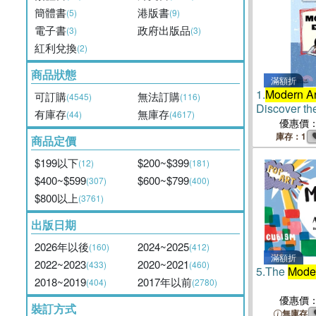
簡體書
港版書
(5)
(9)
電子書
政府出版品
(3)
(3)
紅利兌換
(2)
商品狀態
滿額折
1.
Modern Ar
可訂購
無法訂購
(4545)
(116)
Discover th
有庫存
無庫存
(44)
(4617)
famous art
優惠價
庫存：1
商品定價
$199以下
$200~$399
(12)
(181)
$400~$599
$600~$799
(307)
(400)
$800以上
(3761)
出版日期
2026年以後
2024~2025
(160)
(412)
滿額折
2022~2023
2020~2021
(433)
(460)
5.
The
Moder
2018~2019
2017年以前
(404)
(2780)
優惠價
裝訂方式
無庫存