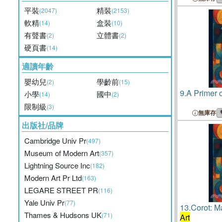
平裝
精裝
(2047)
(2153)
軟精
盒裝
(14)
(10)
有聲書
立體書
(2)
(2)
硬頁書
(14)
適讀年齡
嬰幼兒
學齡前
(2)
(15)
9.
A Primer 
小學
國中
(14)
(2)
限制級
(3)
無庫存
出版社/品牌
Cambridge Univ Pr
(497)
Museum of Modern Art
(357)
Lightning Source Inc
(182)
Modern Art Pr Ltd
(163)
LEGARE STREET PR
(116)
Yale Univ Pr
(77)
13.
Corot: M
Thames & Hudsons UK
(71)
Art