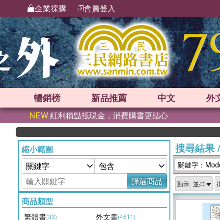
企業採購
會員登入
暢銷榜
新品
推薦
中文
外
NEW
紅利積點抵現金，消費購書更貼心
搜尋結果
縮小範圍
關鍵字：Moder
篩選商品
顯示
商品類型
繁體書
外文書
(33)
(4611)