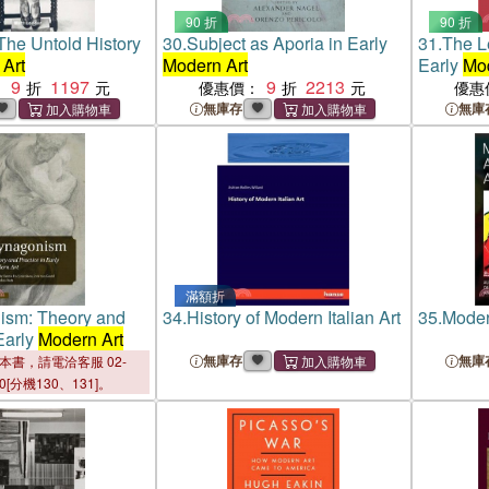
90 折
90 折
 The Untold History
30.
Subject as Aporia in Early
31.
The L
Art
Modern Art
Early
Mod
9
1197
9
2213
：
優惠價：
優惠
無庫存
無庫
滿額折
ism: Theory and
34.
History of Modern Italian Art
35.
Moder
Early
Modern Art
無庫存
無庫
本書，請電洽客服 02-
00[分機130、131]。