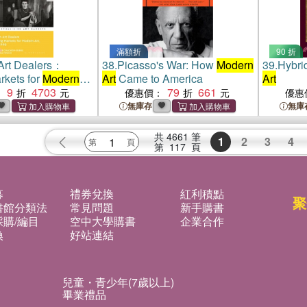
滿額折
90 折
rt Dealers：
38.
Picasso's War: How
Modern
39.
Hybrid
rkets for
Modern
Art
Came to America
Art
990
9
4703
79
661
：
優惠價：
優惠
無庫存
無庫
共
4661
筆
1
2
3
4
第
117
頁
募
禮券兌換
紅利積點
聚
書館分類法
常見問題
新手購書
購/編目
空中大學購書
企業合作
換
好站連結
兒童・青少年(7歲以上)
畢業禮品