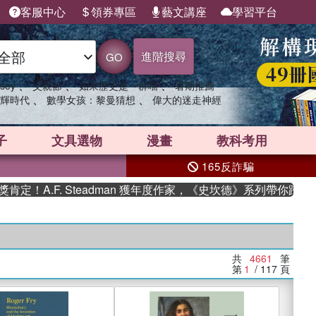
客服中心
領券專區
藝文講座
學習平台
進階搜尋
GO
、
、
、
sey
父親節
如果歷史是一群喵
暑期推薦
、
、
輝時代
數學女孩：黎曼猜想
偉大的迷走神經
子
文具選物
漫畫
教科考用
165反詐騙
. Steadman 獲年度作家，《史坎德》系列帶你踏上熱血奇幻
共
4661
筆
第
1
/ 117
頁