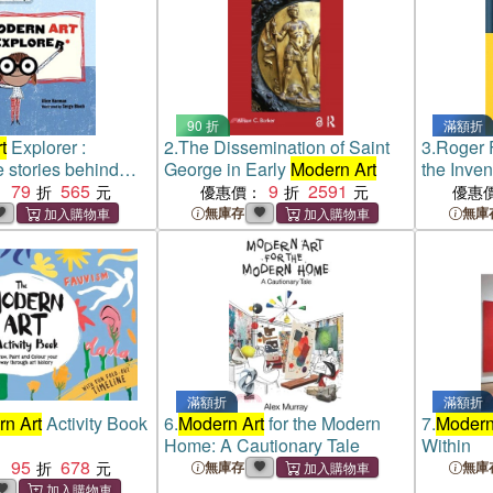
90 折
滿額折
t
Explorer :
2.
The Dissemination of Saint
3.
Roger 
e stories behind
George in Early
Modern Art
the Inven
works
79
565
9
2591
：
優惠價：
優惠
無庫存
無庫
滿額折
滿額折
n Art
Activity Book
6.
Modern Art
for the Modern
7.
Modern
Home: A Cautionary Tale
Within
95
678
：
無庫存
無庫