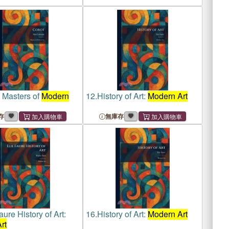
: Masters of
Modern
12.
History of Art:
Modern Art
存
無庫存
aure History of Art:
16.
History of Art:
Modern Art
rt