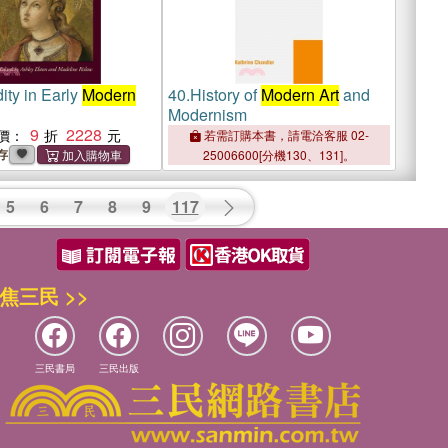
ity in Early
Modern
40.
History of
Modern Art
and
Modernism
9
2228
價：
若需訂購本書，請電洽客服 02-
存
25006600[分機130、131]。
5
6
7
8
9
117
焦三民 >>
三民書局
三民出版