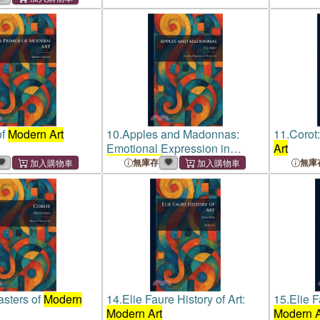
of
Modern Art
10.
Apples and Madonnas:
11.
Corot
Emotional Expression in
Art
Modern Art
無庫存
無庫
asters of
Modern
14.
Elie Faure History of Art:
15.
Elie F
Modern Art
Modern A