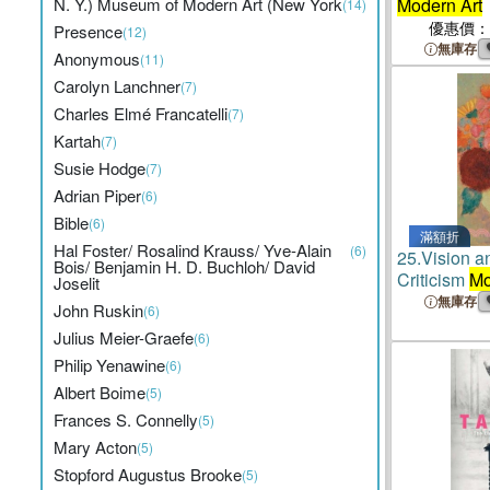
N. Y.) Museum of Modern Art (New York
Modern Art
(14)
優惠價：
Presence
(12)
無庫存
Anonymous
(11)
Carolyn Lanchner
(7)
Charles Elmé Francatelli
(7)
Kartah
(7)
Susie Hodge
(7)
Adrian Piper
(6)
Bible
(6)
滿額折
Hal Foster/ Rosalind Krauss/ Yve-Alain
(6)
25.
Vision a
Bois/ Benjamin H. D. Buchloh/ David
Criticism
Mo
Joselit
Aesthetics 
無庫存
John Ruskin
(6)
Julius Meier-Graefe
(6)
Philip Yenawine
(6)
Albert Boime
(5)
Frances S. Connelly
(5)
Mary Acton
(5)
Stopford Augustus Brooke
(5)