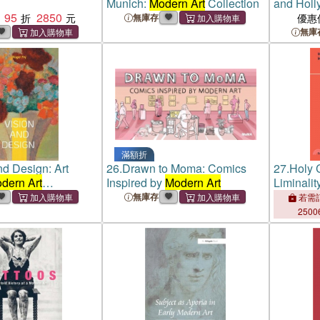
Munich:
Modern Art
Collection
and Hol
95
2850
無庫存
優惠
無庫
滿額折
nd Design: Art
26.
Drawn to Moma: Comics
27.
Holy 
dern Art
Inspired by
Modern Art
Liminalit
Post-Impressionism
無庫存
若需訂
2500