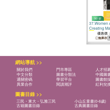
90 折
37.
Women A
Creating Ma
Art
, 1940-1
優惠價
無庫存
網站導航 >>
關於我們
門市專區
人才招
中文分類
圖書分類法
中國圖
通關密碼
學習平台
圖書館採
異業合作
閱讀潮評
紅利兌
圖書目錄 >>
三民・東大・弘雅三民
小山丘童書(0-6歲)
古籍圖書目錄
古典圖書目錄