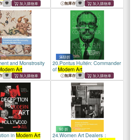
存
無庫存
滿額折
ent and Monstrosity
20.
Pontus Hultén: Commander
Modern Art
of
Modern Art
存
無庫存
90 折
tion in
Modern Art
24.
Women Art Dealers：