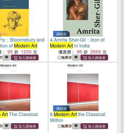
滿額折
Fry：Bloomsbury and
4.
Amrita Sher-Gil：Icon of
tion of
Modern Art
Modern Art
in India
95
1235
95
2565
價：
優惠價：
存
無庫存
滿額折
 Art
The Classical
8.
Modern Art
the Classical
Within
存
無庫存