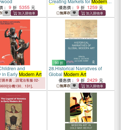
lywood
Creating Markets for
Modern
9
5355
Art
, 1940–1990
9
1259
價：
優惠價：
存
無庫存
90 折
Children and
28.
Historical Narratives of
y in Early
Modern Art
Global
Modern Art
9
2429
優惠價：
購本書，請電洽客服 02-
無庫存
6600[分機130、131]。