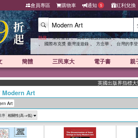
會員專區
購物車
通知
紅利兌換
5
、
、
熱搜：
東野圭吾
高希均教授回憶錄
The Odys
、
、
、
國際布克獎 臺灣漫遊錄
方念華
台灣的李登
文
簡體
三民東大
電子書
親
英國出版界指標大獎肯定！A.F
/
Modern Art
n Art
排序