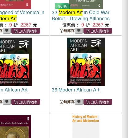
90 折
egend of Veronica in
32.
Modern Art
in Cold War
ern Art
Beirut：Drawing Alliances
9
2267
9
2267
價：
優惠價：
存
無庫存
n African Art
36.
Modern African Art
存
無庫存