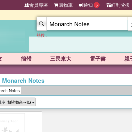
會員專區
購物車
通知
紅利兌換
5
熱搜：
文
簡體
三民東大
電子書
親
/
Monarch Notes
ch Notes
排序