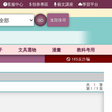
客服中心
領券專區
藝文講座
學習平台
進階搜尋
GO
子
文具選物
漫畫
教科考用
165反詐騙
共
1
筆
第
1
/ 1
頁