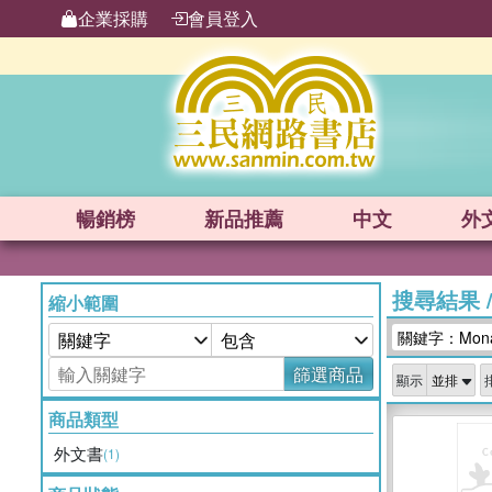
企業採購
會員登入
暢銷榜
新品
推薦
中文
外
搜尋結果
縮小範圍
關鍵字：Monar
篩選商品
顯示
商品類型
外文書
(1)