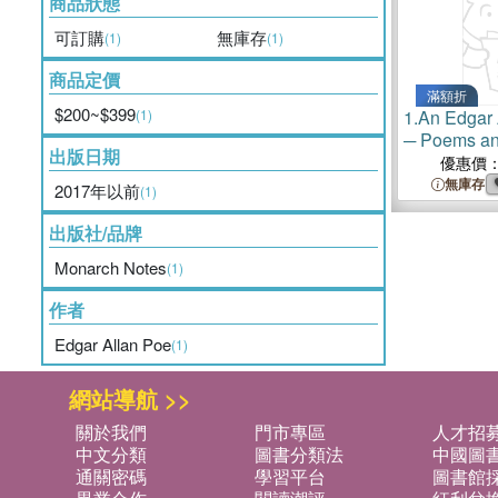
商品狀態
可訂購
無庫存
(1)
(1)
商品定價
滿額折
$200~$399
(1)
1.
An Edgar 
─ Poems and
出版日期
優惠價
無庫存
2017年以前
(1)
出版社/品牌
Monarch Notes
(1)
作者
Edgar Allan Poe
(1)
網站導航 >>
關於我們
門市專區
人才招
中文分類
圖書分類法
中國圖
通關密碼
學習平台
圖書館採