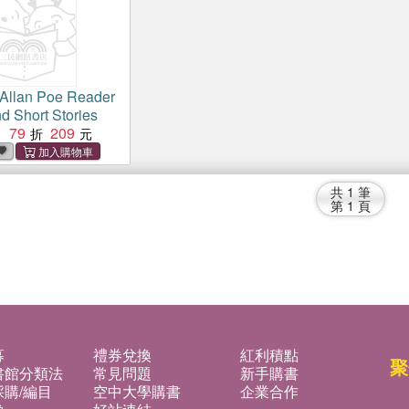
Allan Poe Reader
 Short Stories
79
209
：
共
1
筆
第
1
頁
募
禮券兌換
紅利積點
聚
書館分類法
常見問題
新手購書
購/編目
空中大學購書
企業合作