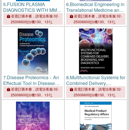
5.
FUSION PLASMA
6.
Biomedical Engineering in
DIAGNOSTICS WITH MM-
Translational Medicine and
WAVES
Medical Diagnostics
若需訂購本書，請電洽客服 02-
若需訂購本書，請電洽客服 02-
25006600[分機130、131]。
25006600[分機130、131]。
7.
Disease Proteomics：An
8.
Multifunctional Systems for
Effectual Tool in Disease
Combined Delivery,
Diagnostics and
Biosensing and Diagnostics
若需訂購本書，請電洽客服 02-
若需訂購本書，請電洽客服 02-
Therapeutics
25006600[分機130、131]。
25006600[分機130、131]。