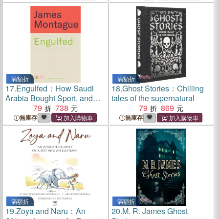
滿額折
滿額折
17.
Engulfed：How Saudi
18.
Ghost Stories：Chilling
Arabia Bought Sport, and
tales of the supernatural
the World
79
738
79
869
無庫存
無庫存
滿額折
滿額折
19.
Zoya and Naru：An
20.
M. R. James Ghost