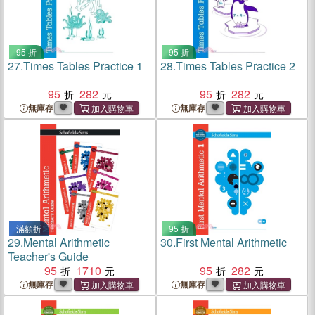
95 折
95 折
27.
Times Tables Practice 1
28.
Times Tables Practice 2
95
282
95
282
無庫存
無庫存
滿額折
95 折
29.
Mental Arithmetic
30.
First Mental Arithmetic
Teacher's Guide
95
1710
95
282
無庫存
無庫存