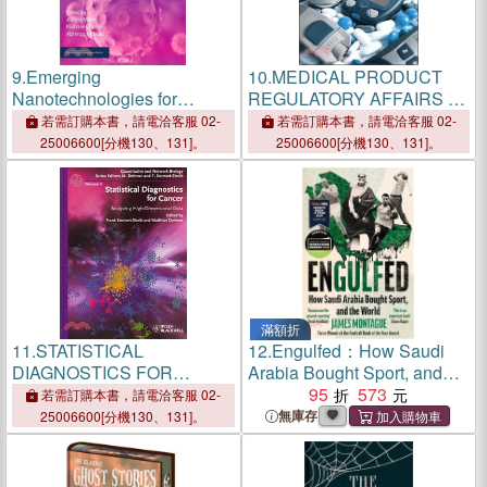
9.
Emerging
10.
MEDICAL PRODUCT
Nanotechnologies for
REGULATORY AFFAIRS 2E
Diagnostics, Drug Delivery
PHARMACEUTICALS,
若需訂購本書，請電洽客服 02-
若需訂購本書，請電洽客服 02-
and Medical Devices
DIAGNOSTICS, MEDICAL
25006600[分機130、131]。
25006600[分機130、131]。
DEVICES
滿額折
11.
STATISTICAL
12.
Engulfed：How Saudi
DIAGNOSTICS FOR
Arabia Bought Sport, and
CANCER - ANALYSING
the World: SHORTLISTED
95
573
若需訂購本書，請電洽客服 02-
HIGH-DIMENSIONAL DATA
FOR THE WILLIAM HILL
無庫存
25006600[分機130、131]。
SPORTS BOOK OF THE
YEAR AWARD 2025