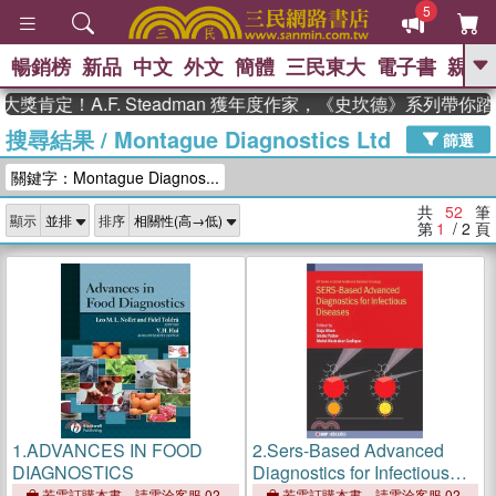
5
暢銷榜
新品
中文
外文
簡體
三民東大
電子書
親子
GO
！A.F. Steadman 獲年度作家，《史坎德》系列帶你踏上熱
搜尋結果
/
Montague Diagnostics Ltd
、
熱搜：
東野圭吾
高希均教授回憶錄
篩選
、
、
、
The Odyssey
父親節
如果歷
關鍵字：Montague Diagnos...
、
、
史是一群喵
暑期推薦
國際布克
、
、
獎 臺灣漫遊錄
方念華
台灣的李
共
52
筆
顯示
排序
、
、
登輝時代
數學女孩：黎曼猜想
第
1
/ 2
頁
偉大的迷走神經
1.
ADVANCES IN FOOD
2.
Sers-Based Advanced
DIAGNOSTICS
Diagnostics for Infectious
Diseases
若需訂購本書，請電洽客服 02-
若需訂購本書，請電洽客服 02-