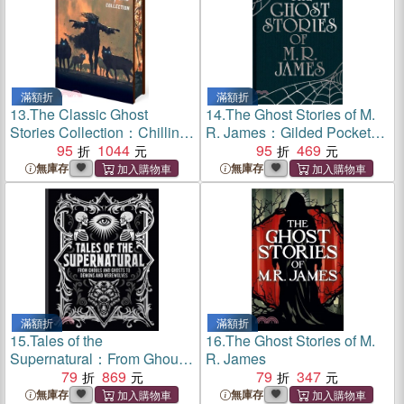
滿額折
滿額折
13.
The Classic Ghost
14.
The Ghost Stories of M.
Stories Collection：Chilling
R. James：Gilded Pocket
Tales from Guy de
95
1044
Edition
95
469
Maupassant, M. R. James,
無庫存
無庫存
Edith Wharton, E. F. Benson,
Sheridan Le Fanu, Henry
James
滿額折
滿額折
15.
Tales of the
16.
The Ghost Stories of M.
Supernatural：From Ghouls
R. James
and Ghosts to Demons and
79
869
79
347
Werewolves
無庫存
無庫存