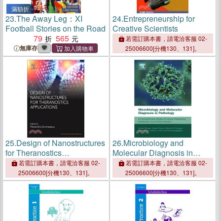
滿額折
23.
The Away Leg：XI
24.
Entrepreneurship for
Football Stories on the Road
Creative Scientists
79
565
若需訂購本書，請電洽客服 02-
無庫存
25006600[分機130、131]。
25.
Design of Nanostructures
26.
Microbiology and
for Theranostics
Molecular Diagnosis in
Applications
Pathology ─ A
若需訂購本書，請電洽客服 02-
若需訂購本書，請電洽客服 02-
Comprehensive Review for
25006600[分機130、131]。
25006600[分機130、131]。
Board Preparation,
Certification and Clinical
Practice