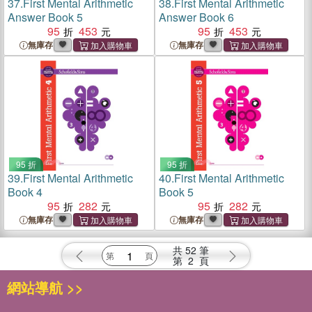
37.
First Mental Arithmetic
38.
First Mental Arithmetic
Answer Book 5
Answer Book 6
95
453
95
453
無庫存
無庫存
95 折
95 折
39.
First Mental Arithmetic
40.
First Mental Arithmetic
Book 4
Book 5
95
282
95
282
無庫存
無庫存
共
52
筆
第
2
頁
網站導航 >>