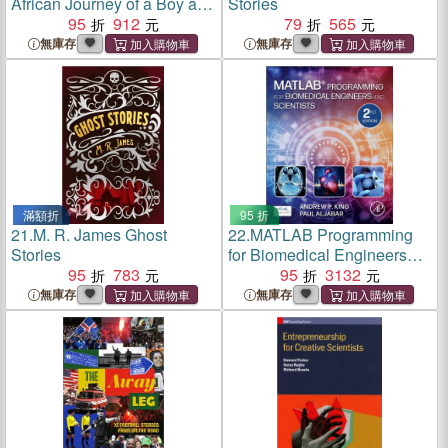
African Journey of a Boy and
Stories
an Elephant
95
912
79
565
無庫存
無庫存
滿額折
95 折
21.
M. R. James Ghost
22.
MATLAB Programming
Stories
for Biomedical Engineers
95
783
and Scientists
95
3132
無庫存
無庫存