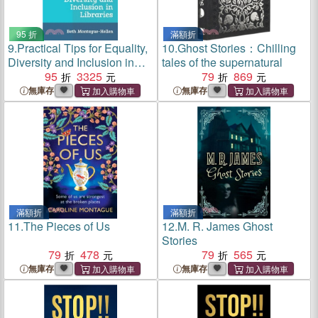
95 折
滿額折
9.
Practical Tips for Equality,
10.
Ghost Stories：Chilling
Diversity and Inclusion in
tales of the supernatural
Libraries
95
3325
79
869
無庫存
無庫存
滿額折
滿額折
11.
The Pieces of Us
12.
M. R. James Ghost
Stories
79
478
79
565
無庫存
無庫存