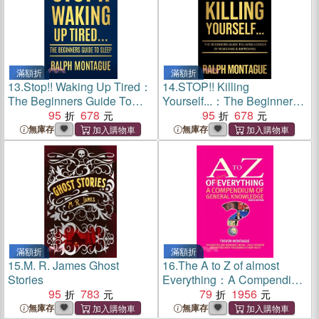
滿額折
滿額折
13.
Stop!! Waking Up Tired：
14.
STOP!! Killing
The Beginners Guide To
Yourself...：The Beginners
Sleep
95
678
Guide to Living Longer By
95
678
Removing & Improving
無庫存
無庫存
滿額折
滿額折
15.
M. R. James Ghost
16.
The A to Z of almost
Stories
Everything：A Compendium
95
783
of General Knowledge
79
1956
無庫存
無庫存