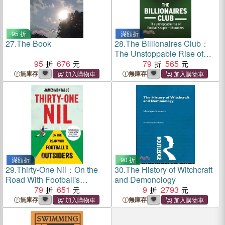
95 折
滿額折
27.
The Book
28.
The Billionaires Club：
The Unstoppable Rise of
95
676
Football's Super-rich
79
565
Owners
無庫存
無庫存
滿額折
90 折
29.
Thirty-One Nil：On the
30.
The History of Witchcraft
Road With Football's
and Demonology
Outsiders
79
651
9
2793
無庫存
無庫存