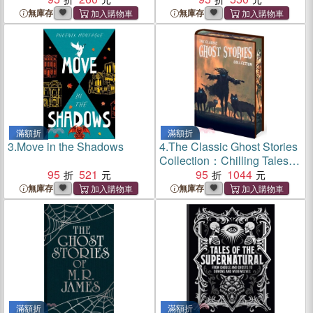
Originally Published as
無庫存
無庫存
Martin Hewitt Adventures
滿額折
滿額折
3.
Move in the Shadows
4.
The Classic Ghost Stories
Collection：Chilling Tales
95
521
from Guy de Maupassant, M.
95
1044
R. James, Edith Wharton, E.
無庫存
無庫存
F. Benson, Sheridan Le
Fanu, Henry James
滿額折
滿額折