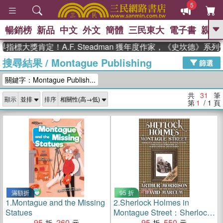
5
暢銷榜
新品
中文
外文
簡體
三民東大
電子書
親子
GO
大獎肯定！A.F. Steadman 獲年度作家，《史坎德》系列帶
搜尋結果
/
Montague Publishing
、
、
熱搜：
東野圭吾
The Odyssey
篩選
、
、
父親節
如果歷史是一群喵
暑期
關鍵字：Montague Publish...
、
、
推薦
國際布克獎 臺灣漫遊錄
方
、
、
念華
台灣的李登輝時代
數學女
共
31
筆
顯示
排序
、
孩：黎曼猜想
偉大的迷走神經
第
1
/ 1
頁
滿額折
95 折
1.
Montague and the Missing
2.
Sherlock Holmes in
Statues
Montague Street：Sherlock
95
260
Holmes Early Investigations
95
550