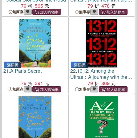
79
565
world's most extreme fans
79
478
無庫存
無庫存
滿額折
滿額折
21.
A Paris Secret
22.
1312: Among the
Ultras：A journey with the
79
391
world's most extreme fans
79
869
無庫存
無庫存