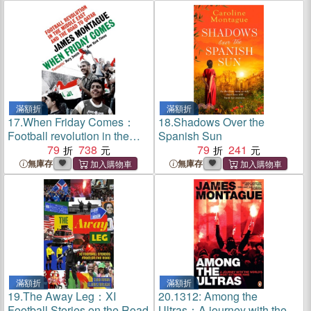
滿額折
滿額折
17.
When Friday Comes：
18.
Shadows Over the
Football revolution in the
Spanish Sun
Middle East and the road to
79
738
79
241
the Qatar World Cup
無庫存
無庫存
滿額折
滿額折
19.
The Away Leg：XI
20.
1312: Among the
Football Stories on the Road
Ultras：A journey with the