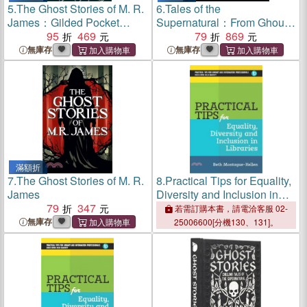
5.
The Ghost Stories of M. R.
6.
Tales of the
James：Gilded Pocket
Supernatural：From Ghouls
Edition
95
469
and Ghosts to Demons and
79
869
Werewolves
無庫存
無庫存
滿額折
7.
The Ghost Stories of M. R.
8.
Practical Tips for Equality,
James
Diversity and Inclusion in
79
347
Libraries
若需訂購本書，請電洽客服 02-
無庫存
25006600[分機130、131]。