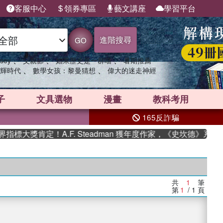
客服中心
領券專區
藝文講座
學習平台
進階搜尋
GO
、
、
、
sey
父親節
如果歷史是一群喵
暑期推薦
、
、
輝時代
數學女孩：黎曼猜想
偉大的迷走神經
子
文具選物
漫畫
教科考用
165反詐騙
標大獎肯定！A.F. Steadman 獲年度作家，《史坎德》系列
共
1
筆
第
1
/ 1
頁