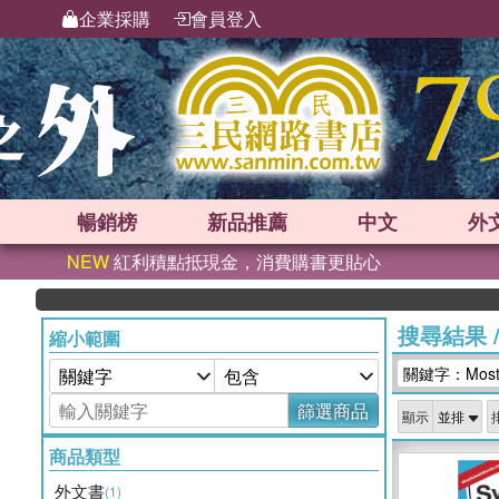
企業採購
會員登入
暢銷榜
新品
推薦
中文
外
NEW
紅利積點抵現金，消費購書更貼心
搜尋結果
縮小範圍
關鍵字：Mostus
篩選商品
顯示
商品類型
外文書
(1)