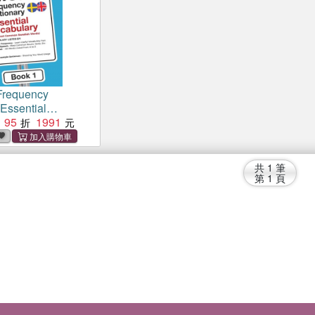
Frequency
 Essential
：2500 Most
95
1991
edish Words
共
1
筆
第
1
頁