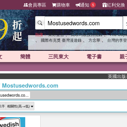
會員專區
購物車
通知
紅利兌換
5
、
、
熱搜：
東野圭吾
高希均教授回憶錄
The Odys
、
、
、
國際布克獎 臺灣漫遊錄
方念華
台灣的李登
文
簡體
三民東大
電子書
親
英國出版界指
/
Mostusedwords.com
edwords.co...
排序