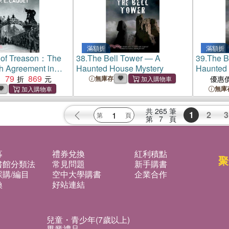
滿額折
滿額折
l of Treason：The
38.
The Bell Tower ― A
39.
The B
h Agreement in
Haunted House Mystery
Haunted 
akia
79
869
：
無庫存
優惠
無庫
共
265
筆
1
2
3
第
7
頁
募
禮券兌換
紅利積點
聚
書館分類法
常見問題
新手購書
購/編目
空中大學購書
企業合作
換
好站連結
兒童・青少年(7歲以上)
畢業禮品