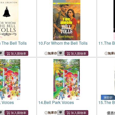
The Bell Tolls
10.
For Whom the Bell Tolls
11.
The Be
無庫存
無庫
滿額折
k Voices
14.
Bell Park Voices
15.
The B
無庫存
優惠