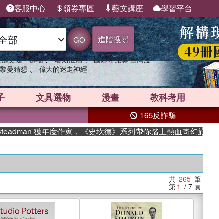
客服中心
領券專區
藝文講座
學習平台
進階搜尋
GO
、
、
果歷史是一群喵
暑期推薦
國際布克獎 臺灣漫
、
黎曼猜想
偉大的迷走神經
子
文具選物
漫畫
教科考用
165反詐騙
man 獲年度作家，《史坎德》系列帶你踏上熱血奇幻旅程
共
265
筆
第
1
/ 7
頁