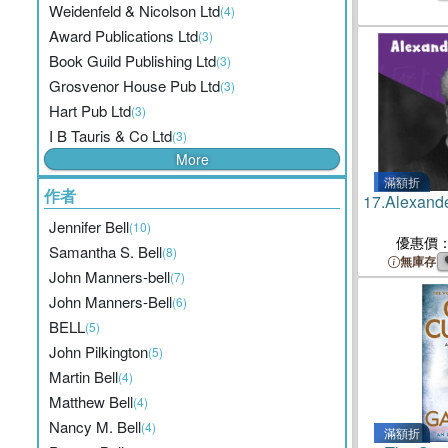
Weidenfeld & Nicolson Ltd
(4)
Award Publications Ltd
(3)
Book Guild Publishing Ltd
(3)
Grosvenor House Pub Ltd
(3)
Hart Pub Ltd
(3)
I B Tauris & Co Ltd
(3)
More
滿額折
作者
17.
Alexand
Jennifer Bell
(10)
優惠價
Samantha S. Bell
(8)
無庫存
John Manners-bell
(7)
John Manners-Bell
(6)
BELL
(5)
John Pilkington
(5)
Martin Bell
(4)
Matthew Bell
(4)
Nancy M. Bell
(4)
滿額折