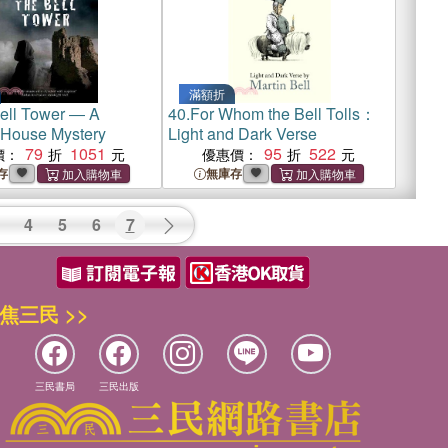
滿額折
ell Tower ― A
40.
For Whom the Bell Tolls：
House Mystery
Light and Dark Verse
79
1051
95
522
價：
優惠價：
存
無庫存
4
5
6
7
焦三民 >>
三民書局
三民出版