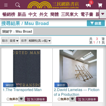
5
暢銷榜
新品
中文
外文
簡體
三民東大
電子書
親子
GO
搜尋結果
/
Msu Broad
篩選
熱搜：
關鍵字：Msu Broad
共
3
筆
顯示
排序
第
1
/ 1
頁
滿額折
滿額折
1.
The Transported Man
2.
David Lamelas ― Fiction
of a Production
無庫存
無庫存