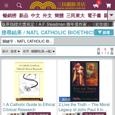
5
暢銷榜
新品
中文
外文
簡體
三民東大
電子書
親子
GO
版界指標大獎肯定！A.F. Steadman 獲年度作家，《史坎德
搜尋結果
/
NATL CATHOLIC BIOETHICS CTR
、
熱搜：
東野圭吾
高希均教授回憶錄
篩選
、
、
、
The Odyssey
父親節
花開錦
關鍵字：NATL CATHOLIC BI...
、
、
、
繡
暑期推薦
方念華
台灣的
、
李登輝時代
數學女孩：黎曼猜想
共
9
筆
顯示
排序
、
、
偉大的迷走神經
如果歷史是一
第
1
/ 1
頁
、
群喵
臺灣漫遊錄
滿額折
1.
A Catholic Guide to Ethical
2.
Live the Truth ─ The Moral
Clinical Research
Legacy of John Paul II in
Catholic Health Care
無庫存
無庫存