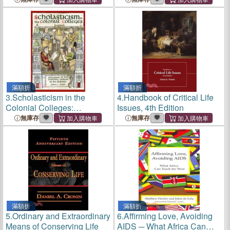
滿額折
滿額折
3.
Scholasticism in the
4.
Handbook of Critical Life
Colonial Colleges:
Issues, 4th Edition
Education of the Founding
無庫存
無庫存
Fathers
滿額折
滿額折
5.
Ordinary and Extraordinary
6.
Affirming Love, Avoiding
Means of Conserving Life
AIDS ─ What Africa Can