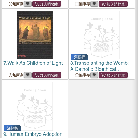
Teach the West
無庫存
無庫存
滿額折
7.
Walk As Children of Light
8.
Transplanting the Womb:
A Catholic Bioethical
Analysis
無庫存
無庫存
滿額折
9.
Human Embryo Adoption