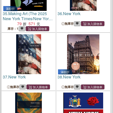
滿額折
35.
Making Art (The 2025
36.
New York
New York Times/New York
Public Library Best
79
571
無庫存
Illustrated Children's Books)
庫存：1
滿額折
37.
New York
38.
New York
無庫存
無庫存