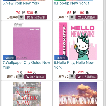
5.
New York New York
6.
Pop-up New York 1
79
539
55
180
無庫存
庫存：1
滿額折
滿額折
7.
Wallpaper City Guide New
8.
Hello Kitty, Hello New
York
York!
9
344
79
239
庫存：1
庫存：2