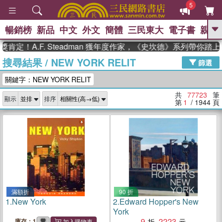
5
暢銷榜
新品
中文
外文
簡體
三民東大
電子書
親子
GO
.F. Steadman 獲年度作家，《史坎德》系列帶你踏上熱血奇
搜尋結果
/
NEW YORK RELIT
、
熱搜：
東野圭吾
高希均教授回憶錄
篩選
、
、
、
The Odyssey
父親節
如果歷
關鍵字：NEW YORK RELIT
、
、
史是一群喵
暑期推薦
國際布克
、
、
獎 臺灣漫遊錄
方念華
台灣的李
共
77723
筆
顯示
排序
、
、
登輝時代
數學女孩：黎曼猜想
第
1
/ 1944
頁
偉大的迷走神經
滿額折
90 折
1.
New York
2.
Edward Hopper's New
York
9
2223
庫存：1