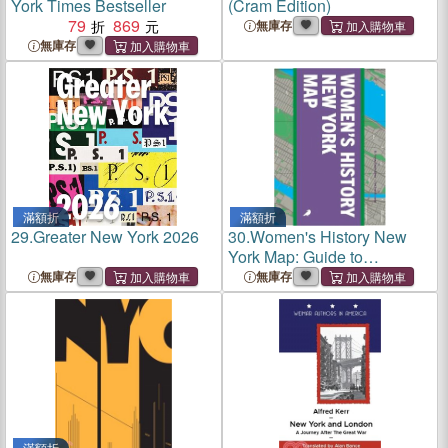
York Times Bestseller
(Cram Edition)
79
869
無庫存
無庫存
滿額折
滿額折
29.
Greater New York 2026
30.
Women's History New
York Map: Guide to
Women's Historical
無庫存
無庫存
Landmarks in New York City
滿額折