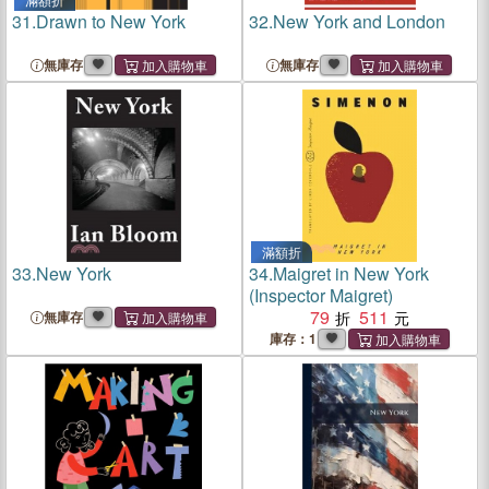
31.
Drawn to New York
32.
New York and London
無庫存
無庫存
滿額折
33.
New York
34.
Maigret in New York
(Inspector Maigret)
79
511
無庫存
庫存：1