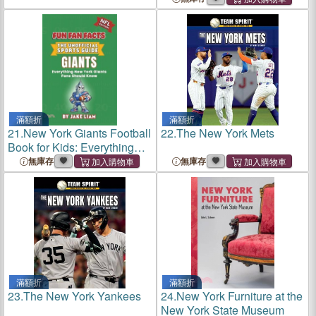
滿額折
滿額折
21.
New York Giants Football
22.
The New York Mets
Book for Kids: Everything
New York Giants Fans
無庫存
無庫存
Should Known
滿額折
滿額折
23.
The New York Yankees
24.
New York Furniture at the
New York State Museum