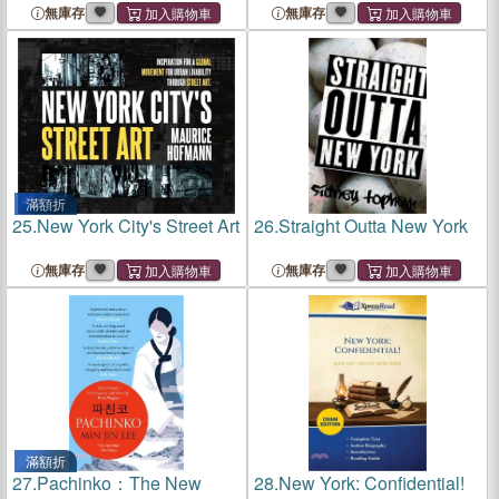
無庫存
無庫存
滿額折
25.
New York City's Street Art
26.
Straight Outta New York
無庫存
無庫存
滿額折
27.
Pachinko：The New
28.
New York: Confidential!