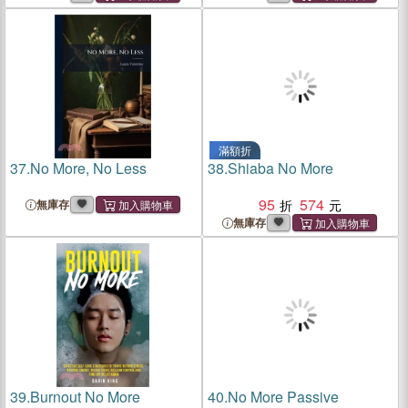
滿額折
37.
No More, No Less
38.
Shiaba No More
95
574
無庫存
無庫存
39.
Burnout No More
40.
No More Passive