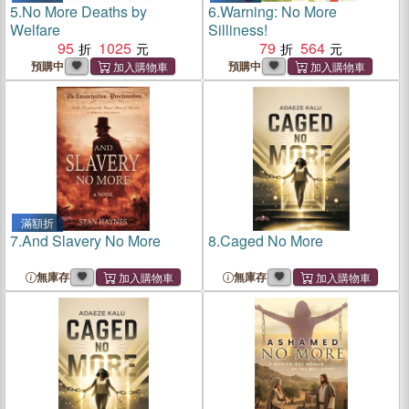
5.
No More Deaths by
6.
Warning: No More
Welfare
Silliness!
95
1025
79
564
預購中
預購中
滿額折
7.
And Slavery No More
8.
Caged No More
無庫存
無庫存