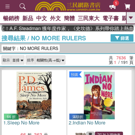
5
暢銷榜
新品
中文
外文
簡體
三民東大
電子書
親子
GO
. Steadman 獲年度作家，《史坎德》系列帶你踏上熱血奇幻旅
搜尋結果
/
NO MORE RULERS
、
、
熱搜：
東野圭吾
The Odyssey
篩選
、
、
父親節
如果歷史是一群喵
國際
關鍵字：NO MORE RULERS
、
、
布克獎 臺灣漫遊錄
方念華
台灣
、
的李登輝時代
數學女孩：黎曼猜想
共
7636
筆
顯示
排序
、
偉大的迷走神經
第
1
/ 191
頁
預購
66 折
滿額折
1.
Sleep No More
2.
Indian No More
66
363
預購中