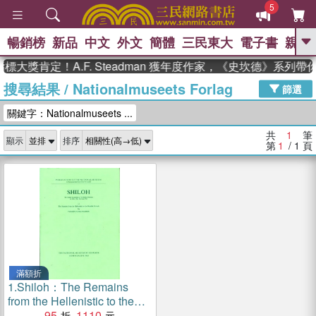
5
暢銷榜
新品
中文
外文
簡體
三民東大
電子書
親子
GO
標大獎肯定！A.F. Steadman 獲年度作家，《史坎德》系列
搜尋結果
/
Nationalmuseets Forlag
、
熱搜：
東野圭吾
高希均教授回憶錄
篩選
、
、
、
The Odyssey
父親節
花開錦
關鍵字：Nationalmuseets ...
、
、
、
繡
暑期推薦
方念華
台灣的
、
李登輝時代
數學女孩：黎曼猜想
共
1
筆
顯示
排序
、
、
偉大的迷走神經
如果歷史是一
第
1
/ 1
頁
、
群喵
臺灣漫遊錄
滿額折
1.
Shiloh：The Remains
from the Hellenistic to the
Mamluk Periods -- The
95
1110