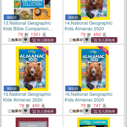
滿額折
滿額折
13.
National Geographic
14.
National Geographic
Kids Bible Companion
Kids Almanac 2020
Collection
79
1351
79
450
無庫存
無庫存
滿額折
滿額折
15.
National Geographic
16.
National Geographic
Kids Almanac 2020
Kids Almanac 2020
79
450
79
747
無庫存
無庫存