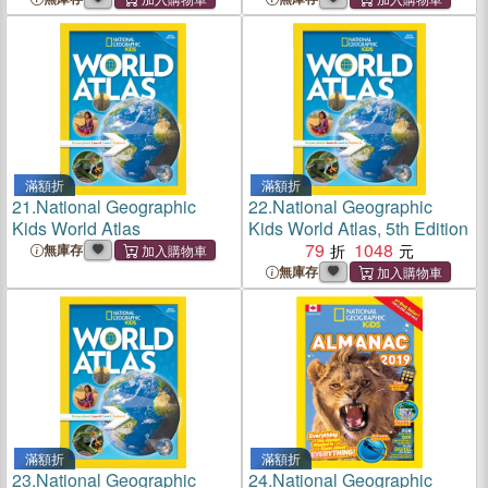
滿額折
滿額折
21.
National Geographic
22.
National Geographic
Kids World Atlas
Kids World Atlas, 5th Edition
79
1048
無庫存
無庫存
滿額折
滿額折
23.
National Geographic
24.
National Geographic