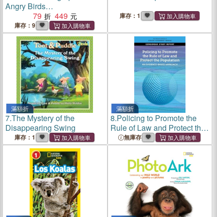
Angry Birds
Playground―Animals
79
449
庫存：1
庫存：9
滿額折
滿額折
7.
The Mystery of the
8.
Policing to Promote the
Disappearing Swing
Rule of Law and Protect the
Population: An Evidence-
庫存：1
無庫存
Based Approach