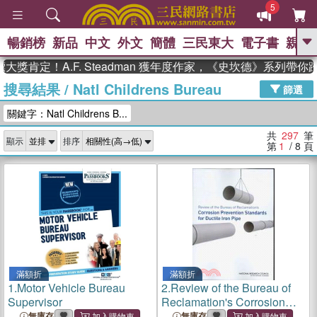
5
暢銷榜
新品
中文
外文
簡體
三民東大
電子書
親子
GO
！A.F. Steadman 獲年度作家，《史坎德》系列帶你踏上熱
搜尋結果
/
Natl Childrens Bureau
、
、
熱搜：
東野圭吾
The Odyssey
篩選
、
、
父親節
如果歷史是一群喵
暑期
關鍵字：Natl Childrens B...
、
、
推薦
國際布克獎 臺灣漫遊錄
方
、
、
念華
台灣的李登輝時代
數學女
共
297
筆
顯示
排序
、
孩：黎曼猜想
偉大的迷走神經
第
1
/ 8
頁
滿額折
滿額折
1.
Motor Vehicle Bureau
2.
Review of the Bureau of
Supervisor
Reclamation's Corrosion
Prevention Standards for
無庫存
無庫存