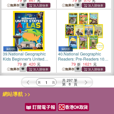
States Atlas
79
867
79
570
無庫存
無庫存
滿額折
滿額折
39.
National Geographic
40.
National Geographic
Kids Beginner's United
Readers: Pre-Readers 10書
States Atlas
79
420
組
79
1621
無庫存
無庫存
共
297
筆
第
8
頁
網站導航 >>