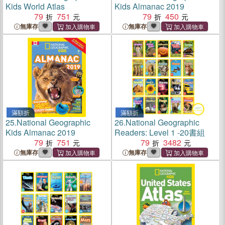
Kids World Atlas
Kids Almanac 2019
79
751
79
450
無庫存
無庫存
滿額折
滿額折
25.
National Geographic
26.
National Geographic
Kids Almanac 2019
Readers: Level 1 -20書組
79
751
79
3482
無庫存
無庫存