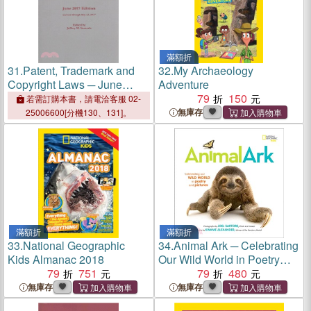
滿額折
31.
Patent, Trademark and
32.
My Archaeology
Copyright Laws ─ June
Adventure
2017 Edition: Current
79
150
若需訂購本書，請電洽客服 02-
Through May 15, 2017
無庫存
25006600[分機130、131]。
滿額折
滿額折
33.
National Geographic
34.
Animal Ark ─ Celebrating
Kids Almanac 2018
Our Wild World in Poetry
79
751
and Pictures
79
480
無庫存
無庫存