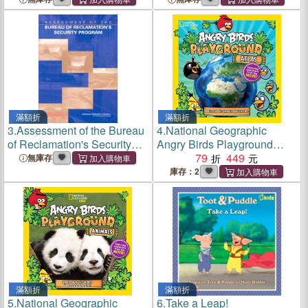
Ductile Iron Pipe
滿額折
滿額折
3.
Assessment of the Bureau
4.
National Geographic
of Reclamation's Security
Angry Birds Playground
Program
Atlas
79
449
無庫存
庫存：2
滿額折
滿額折
5.
National Geographic
6.
Take a Leap!