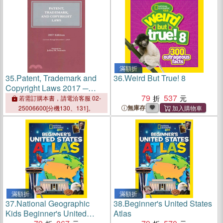
滿額折
35.
Patent, Trademark and
36.
Weird But True! 8
Copyright Laws 2017 ─
Current Through December
79
537
若需訂購本書，請電洽客服 02-
7, 2016
無庫存
25006600[分機130、131]。
滿額折
滿額折
37.
National Geographic
38.
Beginner's United States
Kids Beginner's United
Atlas