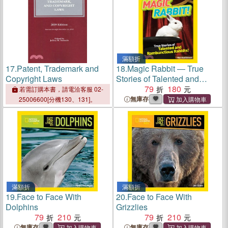
滿額折
17.
Patent, Trademark and
18.
Magic Rabbit ― True
Copyright Laws
Stories of Talented and
Rambunctious Rabbits!
79
180
若需訂購本書，請電洽客服 02-
無庫存
25006600[分機130、131]。
滿額折
滿額折
19.
Face to Face With
20.
Face to Face With
Dolphins
Grizzlies
79
210
79
210
無庫存
無庫存