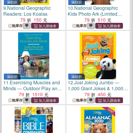
滿額折
滿額折
9.
National Geographic
10.
National Geographic
Readers: Los Koalas
Kids Photo Ark (Limited
79
150
Earth Day Edition)
79
510
無庫存
無庫存
滿額折
滿額折
11.
Exercising Muscles and
12.
Just Joking Jumbo ―
Minds ― Outdoor Play and
1,000 Giant Jokes & 1,000
the Early Years Curriculum
79
1510
Funny Photos Add Up to Big
79
450
Laughs
無庫存
無庫存