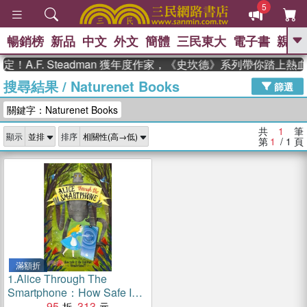
5
暢銷榜
新品
中文
外文
簡體
三民東大
電子書
親子
GO
！A.F. Steadman 獲年度作家，《史坎德》系列帶你踏上熱
搜尋結果
/
Naturenet Books
、
、
熱搜：
東野圭吾
The Odyssey
篩選
、
、
父親節
如果歷史是一群喵
暑期
關鍵字：Naturenet Books
、
、
推薦
國際布克獎 臺灣漫遊錄
方
、
、
念華
台灣的李登輝時代
數學女
共
1
筆
顯示
排序
、
孩：黎曼猜想
偉大的迷走神經
第
1
/ 1
頁
滿額折
1.
Alice Through The
Smartphone：How Safe Is
The Internet Wonderland?
95
313