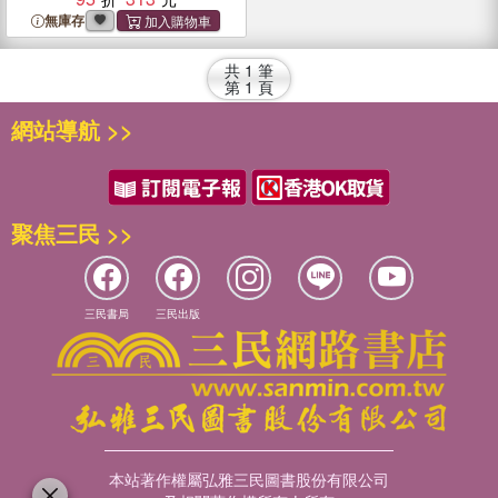
無庫存
共
1
筆
第
1
頁
網站導航 >>
聚焦三民 >>
三民書局
三民出版
本站著作權屬弘雅三民圖書股份有限公司