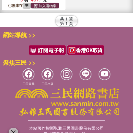
無庫存
共
1
筆
第
1
頁
網站導航 >>
聚焦三民 >>
三民書局
三民出版
本站著作權屬弘雅三民圖書股份有限公司