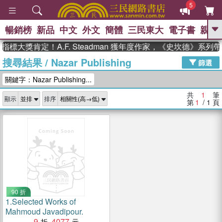
5
暢銷榜
新品
中文
外文
簡體
三民東大
電子書
親子
GO
標大獎肯定！A.F. Steadman 獲年度作家，《史坎德》系
搜尋結果
/
Nazar Publishing
、
、
熱搜：
東野圭吾
The Odyssey
篩選
、
、
父親節
如果歷史是一群喵
暑期
關鍵字：Nazar Publishing...
、
、
推薦
國際布克獎 臺灣漫遊錄
方
、
、
念華
台灣的李登輝時代
數學女
共
1
筆
顯示
排序
、
孩：黎曼猜想
偉大的迷走神經
第
1
/ 1
頁
90 折
1.
Selected Works of
Mahmoud Javadipour.
9
4077